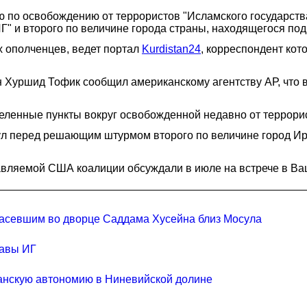
 по освобождению от террористов "Исламского государства
 ИГ" и второго по величине города страны, находящегося под
 ополченцев, ведет портал
Kurdistan24
, корреспондент кот
 Хуршид Тофик сообщил американскому агентству АР, что 
селенные пункты вокруг освобожденной недавно от террори
л перед решающим штурмом второго по величине город Ира
вляемой США коалиции обсуждали в июле на встрече в Ва
 засевшим во дворце Саддама Хусейна близ Мосула
лавы ИГ
ианскую автономию в Ниневийской долине