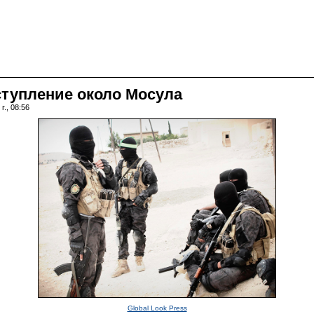
ступление около Мосула
г., 08:56
Global Look Press