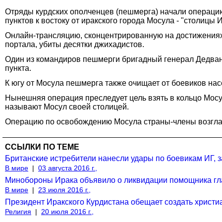
Отряды курдских ополченцев (пешмерга) начали операцию
пунктов к востоку от иракского города Мосула - "столицы
Онлайн-трансляцию, сконцентрированную на достижениях
портала, убиты десятки джихадистов.
Один из командиров пешмерги бригадный генерал Дедван
пункта.
К югу от Мосула пешмерга также очищает от боевиков на
Нынешняя операция преследует цель взять в кольцо Мосу
называют Мосул своей столицей.
Операцию по освобождению Мосула страны-члены возгла
ССЫЛКИ ПО ТЕМЕ
Британские истребители нанесли удары по боевикам ИГ,
В мире
|
03 августа 2016 г.,
Минобороны Ирака объявило о ликвидации помощника г
В мире
|
23 июля 2016 г.,
Президент Иракского Курдистана обещает создать христ
Религия
|
20 июля 2016 г.,