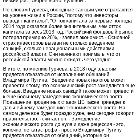
низкий рост, скорее всего, нулевой".
По словам Гуриева, обоюдные санкции уже отражаются
на уровне жизни в России, "потому что инвесторы
выводят капиталы". "Отток капитала за первые полгода
2014 года оказался более значительным, чем отток
капитала за весь 2013 год. Российский фондовый рынок
потерял примерно 20%, - заявил экономист. - Основной
страх инвесторов вызван не столько введением
санкций, сколько нерациональными действиями
российской власти. Они начинают понимать, что от
российской власти можно ожидать чего угодно".
В итоге, по мнению Гуриева, в 2018 году властям
придется отказаться от исполнения обещаний
Владимира Путина. "Введение новых налогов может
привести к тому, что экономический рост замедлится еще
больше. Введение новых санкций также может привести
к еще большему замедлению экономического роста.
Повышение процентных ставок ЦБ также приведет к
дальнейшему замедлению экономического роста. На
самом деле все будет гораздо хуже, чем сегодня говорит
правительство, - считает он. - Замедление
экономического роста до нуля и даже рецессия - это,
конечно, не катастрофа - просто Владимиру Путину
придется отказаться от обещаний, которые он