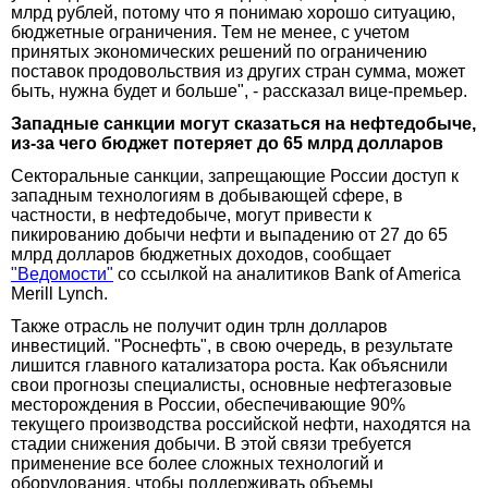
млрд рублей, потому что я понимаю хорошо ситуацию,
бюджетные ограничения. Тем не менее, с учетом
принятых экономических решений по ограничению
поставок продовольствия из других стран сумма, может
быть, нужна будет и больше", - рассказал вице-премьер.
Западные санкции могут сказаться на нефтедобыче,
из-за чего бюджет потеряет до 65 млрд долларов
Секторальные санкции, запрещающие России доступ к
западным технологиям в добывающей сфере, в
частности, в нефтедобыче, могут привести к
пикированию добычи нефти и выпадению от 27 до 65
млрд долларов бюджетных доходов, сообщает
"Ведомости"
со ссылкой на аналитиков Bank of America
Merill Lynch.
Также отрасль не получит один трлн долларов
инвестиций. "Роснефть", в свою очередь, в результате
лишится главного катализатора роста. Как объяснили
свои прогнозы специалисты, основные нефтегазовые
месторождения в России, обеспечивающие 90%
текущего производства российской нефти, находятся на
стадии снижения добычи. В этой связи требуется
применение все более сложных технологий и
оборудования, чтобы поддерживать объемы