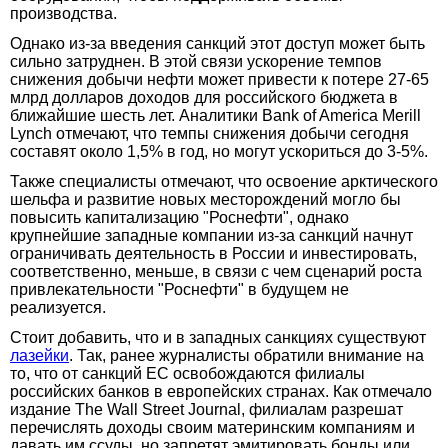
производства.
Однако из-за введения санкций этот доступ может быть
сильно затруднен. В этой связи ускорение темпов
снижения добычи нефти может привести к потере 27-65
млрд долларов доходов для российского бюджета в
ближайшие шесть лет. Аналитики Bank of America Merill
Lynch отмечают, что темпы снижения добычи сегодня
составят около 1,5% в год, но могут ускориться до 3-5%.
Также специалисты отмечают, что освоение арктического
шельфа и развитие новых месторождений могло бы
повысить капитализацию "Роснефти", однако
крупнейшие западные компании из-за санкций начнут
ограничивать деятельность в России и инвестировать,
соответственно, меньше, в связи с чем сценарий роста
привлекательности "Роснефти" в будущем не
реализуется.
Стоит добавить, что и в западных санкциях существуют
лазейки
. Так, ранее журналисты обратили внимание на
то, что от санкций ЕС освобождаются филиалы
российских банков в европейских странах. Как отмечало
издание The Wall Street Journal, филиалам разрешат
перечислять доходы своим материнским компаниям и
давать им ссуды, но запретят эмитировать бонды или