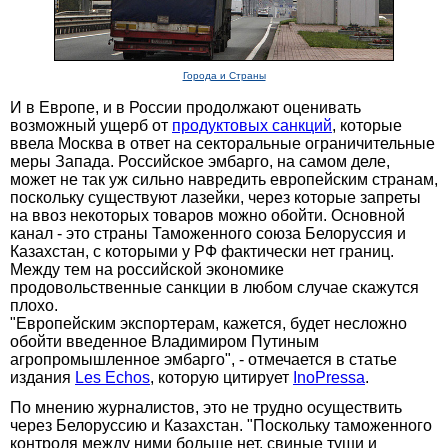
Города и Страны
И в Европе, и в России продолжают оценивать
возможный ущерб от
продуктовых санкций
, которые
ввела Москва в ответ на секторальные ограничительные
меры Запада. Российское эмбарго, на самом деле,
может не так уж сильно навредить европейским странам,
поскольку существуют лазейки, через которые запреты
на ввоз некоторых товаров можно обойти. Основной
канал - это страны Таможенного союза Белоруссия и
Казахстан, с которыми у РФ фактически нет границ.
Между тем на российской экономике
продовольственные санкции в любом случае скажутся
плохо.
"Европейским экспортерам, кажется, будет несложно
обойти введенное Владимиром Путиным
агропромышленное эмбарго", - отмечается в статье
издания
Les Echos
, которую цитирует
InoPressa
.
По мнению журналистов, это не трудно осуществить
через Белоруссию и Казахстан. "Поскольку таможенного
контроля между ними больше нет, свиные туши и