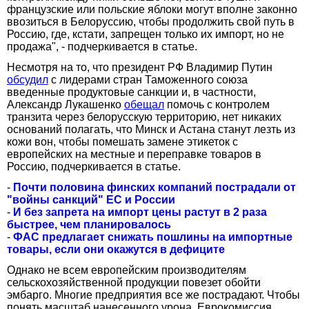
французские или польские яблоки могут вполне законно
ввозиться в Белоруссию, чтобы продолжить свой путь в
Россию, где, кстати, запрещен только их импорт, но не
продажа", - подчеркивается в статье.
Несмотря на то, что президент РФ Владимир Путин
обсудил
с лидерами стран Таможенного союза
введенные продуктовые санкции и, в частности,
Александр Лукашенко
обещал
помочь с контролем
транзита через белорусскую территорию, нет никаких
оснований полагать, что Минск и Астана станут лезть из
кожи вон, чтобы помешать замене этикеток с
европейских на местные и переправке товаров в
Россию, подчеркивается в статье.
-
Почти половина финских компаний пострадали от
"войны санкций" ЕС и России
-
И без запрета на импорт цены растут в 2 раза
быстрее, чем планировалось
-
ФАС предлагает снижать пошлины на импортные
товары, если они окажутся в дефиците
Однако не всем европейским производителям
сельскохозяйственной продукции повезет обойти
эмбарго. Многие предприятия все же пострадают. Чтобы
понять масштаб нанесенного урона, Еврокомиссия