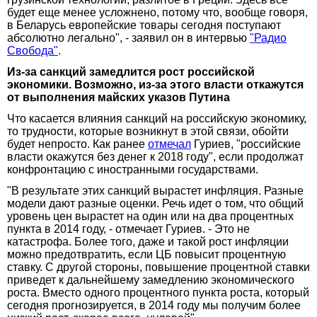
будет еще менее усложнено, потому что, вообще говоря,
в Беларусь европейские товары сегодня поступают
абсолютно легально", - заявил он в интервью
"Радио
Свобода"
.
Из-за санкций замедлится рост российской
экономики. Возможно, из-за этого власти откажутся
от выполнения майских указов Путина
Что касается влияния санкций на российскую экономику,
то трудности, которые возникнут в этой связи, обойти
будет непросто. Как ранее
отмечал
Гуриев, "российские
власти окажутся без денег к 2018 году", если продолжат
конфронтацию с иностранными государствами.
"В результате этих санкций вырастет инфляция. Разные
модели дают разные оценки. Речь идет о том, что общий
уровень цен вырастет на один или на два процентных
пункта в 2014 году, - отмечает Гуриев. - Это не
катастрофа. Более того, даже и такой рост инфляции
можно предотвратить, если ЦБ повысит процентную
ставку. С другой стороны, повышение процентной ставки
приведет к дальнейшему замедлению экономического
роста. Вместо одного процентного пункта роста, который
сегодня прогнозируется, в 2014 году мы получим более