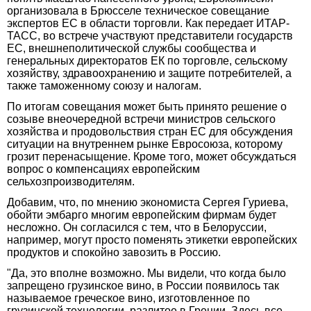
организовала в Брюсселе техническое совещание
экспертов ЕС в области торговли. Как передает ИТАР-
ТАСС, во встрече участвуют представители государств
ЕС, внешнеполитической службы сообщества и
генеральных директоратов ЕК по торговле, сельскому
хозяйству, здравоохранению и защите потребителей, а
также таможенному союзу и налогам.
По итогам совещания может быть принято решение о
созыве внеочередной встречи министров сельского
хозяйства и продовольствия стран ЕС для обсуждения
ситуации на внутреннем рынке Евросоюза, которому
грозит перенасыщение. Кроме того, может обсуждаться
вопрос о компенсациях европейским
сельхозпроизводителям.
Добавим, что, по мнению экономиста Сергея Гуриева,
обойти эмбарго многим европейским фирмам будет
несложно. Он согласился с тем, что в Белоруссии,
например, могут просто поменять этикетки европейских
продуктов и спокойно завозить в Россию.
"Да, это вполне возможно. Мы видели, что когда было
запрещено грузинское вино, в России появилось так
называемое греческое вино, изготовленное по
грузинской технологии, разлитое в Греции. Здесь все