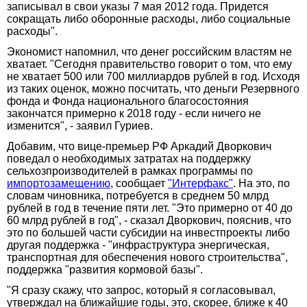
записывал в свои указы 7 мая 2012 года. Придется
сокращать либо оборонные расходы, либо социальные
расходы".
Экономист напомнил, что денег российским властям не
хватает. "Сегодня правительство говорит о том, что ему
не хватает 500 или 700 миллиардов рублей в год. Исходя
из таких оценок, можно посчитать, что деньги Резервного
фонда и Фонда национального благосостояния
закончатся примерно к 2018 году - если ничего не
изменится", - заявил Гуриев.
Добавим, что вице-премьер РФ Аркадий Дворкович
поведал о необходимых затратах на поддержку
сельхозпроизводителей в рамках программы по
импортозамещению
, сообщает
"Интерфакс"
. На это, по
словам чиновника, потребуется в среднем 50 млрд
рублей в год в течение пяти лет. "Это примерно от 40 до
60 млрд рублей в год", - сказал Дворкович, пояснив, что
это по большей части субсидии на инвестпроекты либо
другая поддержка - "инфраструктура энергическая,
транспортная для обеспечения нового строительства",
поддержка "развития кормовой базы".
"Я сразу скажу, что запрос, который я согласовывал,
утверждал на ближайшие годы, это, скорее, ближе к 40