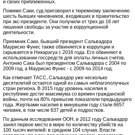
и своих приближенных.
Помимо Саки, суд приговорил к тюремному заключению
шесть бывших чиновников, входивших в правительство
при экс-президенте. Они получили от трех до 16 лет
лишения свободы за участие в коррупционной
деятельности.
Преемник Саки, бывший президент Сальвадора
Маурисио Фунес также обвиняется в коррупции и
скрывается в Никарагуа с 2016 года. Его обвиняют в
использовании госсредств для оплаты личных счетов.
Антонио Сака был президентом Сальвадора с 2004 по
2009 год, а Маурисио Фунес - с 2009 по 2014 год.
Как отмечает ТАСС, Сальвадор уже несколько
десятилетий остается одной из самых неблагополучных
стран региона. В 2015 году уровень насилия в
республике достиг максимума со времен гражданской
войны, почти на 80% превысив показатели предыдущего
года. Жертвами насилия в минувшем году стали 6657
человек, в том числе 637 детей и подростков.
По данным исследования ООН, в 2012 году Сальвадор
занял первое место в мире по количеству убийств на
100 тысяч жителей: в среднем 104 случая. Власти