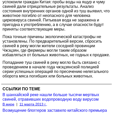
успокоили граждан Китая: пробы воды на ящур и чуму
свиней дали отрицательные результаты. Анализ
состояния внутренних органов одной из туш выявил, что
животное погибло от неопасного для человека
цирковируса свиней. Питьевая вода не заражена и
пригодна к употреблению, а в случае опасности будут
приняты соответствующие меры.
Пока точные причины экологической катастрофы не
установлены. По предварительной версии, сбросить
свиней в реку могли жители соседней провинции
Чжэцзян, где фермеры могли таким образом
избавляться от больных животных, не годных к продаже.
Попадание туш свиней в реку могло быть связано с
проведением в начале года чжэцзянской полицией
серии успешных операций по пресечению нелегального
оборота мяса погибших или больных животных.
ССЫЛКИ ПО ТЕМЕ
В шанхайской реке нашли больше тысячи мертвых
свиней, отравивших водопроводную воду вирусом
В мире
|
11 марта 2013 г.,
Возмущение блоггеров заставило китайского премьера