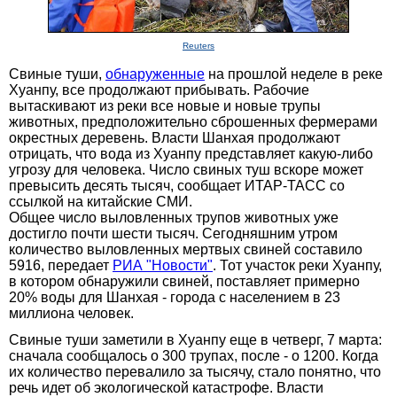
Reuters
Свиные туши,
обнаруженные
на прошлой неделе в реке
Хуанпу, все продолжают прибывать. Рабочие
вытаскивают из реки все новые и новые трупы
животных, предположительно сброшенных фермерами
окрестных деревень. Власти Шанхая продолжают
отрицать, что вода из Хуанпу представляет какую-либо
угрозу для человека. Число свиных туш вскоре может
превысить десять тысяч, сообщает ИТАР-ТАСС со
ссылкой на китайские СМИ.
Общее число выловленных трупов животных уже
достигло почти шести тысяч. Сегодняшним утром
количество выловленных мертвых свиней составило
5916, передает
РИА "Новости"
. Тот участок реки Хуанпу,
в котором обнаружили свиней, поставляет примерно
20% воды для Шанхая - города с населением в 23
миллиона человек.
Свиные туши заметили в Хуанпу еще в четверг, 7 марта:
сначала сообщалось о 300 трупах, после - о 1200. Когда
их количество перевалило за тысячу, стало понятно, что
речь идет об экологической катастрофе. Власти