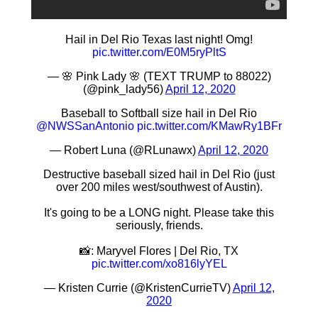
Hail in Del Rio Texas last night! Omg!
pic.twitter.com/E0M5ryPltS
— 🌸 Pink Lady 🌸 (TEXT TRUMP to 88022)
(@pink_lady56)
April 12, 2020
Baseball to Softball size hail in Del Rio
@NWSSanAntonio
pic.twitter.com/KMawRy1BFr
— Robert Luna (@RLunawx)
April 12, 2020
Destructive baseball sized hail in Del Rio (just
over 200 miles west/southwest of Austin).
It's going to be a LONG night. Please take this
seriously, friends.
📸: Maryvel Flores | Del Rio, TX
pic.twitter.com/xo816lyYEL
— Kristen Currie (@KristenCurrieTV)
April 12,
2020