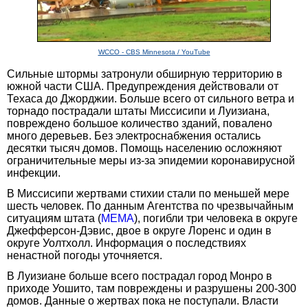
WCCO - CBS Minnesota / YouTube
Сильные штормы затронули обширную территорию в
южной части США. Предупреждения действовали от
Техаса до Джорджии. Больше всего от сильного ветра и
торнадо пострадали штаты Миссисипи и Луизиана,
повреждено большое количество зданий, повалено
много деревьев. Без электроснабжения остались
десятки тысяч домов. Помощь населению осложняют
ограничительные меры из-за эпидемии коронавирусной
инфекции.
В Миссисипи жертвами стихии стали по меньшей мере
шесть человек. По данным Агентства по чрезвычайным
ситуациям штата (
MEMA
), погибли три человека в округе
Джефферсон-Дэвис, двое в округе Лоренс и один в
округе Уолтхолл. Информация о последствиях
ненастной погоды уточняется.
В Луизиане больше всего пострадал город Монро в
приходе Уошито, там повреждены и разрушены 200-300
домов. Данные о жертвах пока не поступали. Власти