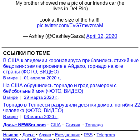
My brother showed me a pic of our friends car (he
lives in Del Rio)
Look at the size of the hail!!!
pic.twitter.com/EvG7mwzmaM
— Ashley (@CashleyGarza)
April 12, 2020
ССЫЛКИ ПО ТЕМЕ
В США к эпидемии коронавируса прибавились стихийные
бедствия: землетрясение в Айдахо, торнадо на юге
страны (ФОТО, ВИДЕО)
В мире
|
01 апреля 2020 г.,
На США обрушились торнадо и град размером с
бейсбольный мяч (ФОТО, ВИДЕО)
В мире
|
29 марта 2020 г.,
Торнадо в Теннесси разрушили десятки домов, погибли 22
человека (ФОТО, ВИДЕО)
В мире
|
03 марта 2020 г.,
Досье NEWSru.com
::
США
::
Стихия
::
Торнадо
Начало
•
Досье
•
Архив
•
Ежедневник
•
RSS
•
Telegram
NEWSru.co.il
•
В Москве
•
Инопресса