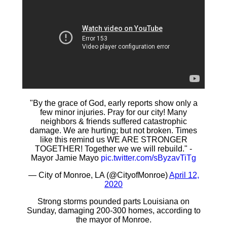
"By the grace of God, early reports show only a
few minor injuries. Pray for our city! Many
neighbors & friends suffered catastrophic
damage. We are hurting; but not broken. Times
like this remind us WE ARE STRONGER
TOGETHER! Together we we will rebuild." -
Mayor Jamie Mayo
pic.twitter.com/sByzavTiTg
— City of Monroe, LA (@CityofMonroe)
April 12,
2020
Strong storms pounded parts Louisiana on
Sunday, damaging 200-300 homes, according to
the mayor of Monroe.