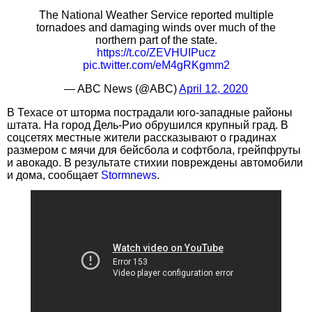
The National Weather Service reported multiple
tornadoes and damaging winds over much of the
northern part of the state.
https://t.co/ZEVHUIPucz
pic.twitter.com/eM4gRKgmm2
— ABC News (@ABC)
April 12, 2020
В Техасе от шторма пострадали юго-западные районы
штата. На город Дель-Рио обрушился крупный град. В
соцсетях местные жители рассказывают о градинах
размером с мячи для бейсбола и софтбола, грейпфруты
и авокадо. В результате стихии повреждены автомобили
и дома, сообщает
Stormnews
.