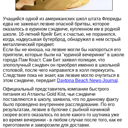
Учащийся одной из американских школ штата Флориды
едва не зажевал лезвие опасной бритвы, которое
оказалось в курином сэндвиче, купленном им в родной
школе. 16-летний Крейг Бит, к счастью, не поранился,
когда, надкусывая бутерброд, обнаружил в нем острый
металлический предмет.
Если бы не юноша, на лезвие могли бы напороться его
приятели, которые были на "куриной вечеринке" в школе
города Пам Коаст. Сам Бит заявил полиции, что
злополучный сэндвич он приобрел именно в школьной
столовой, после чего направился в холл перекусить.
Следствие пока не знает, как лезвие могло очутиться в
этом сэндвиче, передает
Daytona Beach News-Journal
.
Официальный представитель компании быстрого
питания из Атланты Gold Kist, чьи сэндвичи
поставляются в школу, заявила, что по данному факту
было проведено внутреннее расследование. По его
результатам, лезвие в булочке с рыбной начинкой
скорее всего оказалось по воле какого-то шутника уже
во время вечеринки - в любом случае после того, как ее
приготовили и заморозили для доставки.