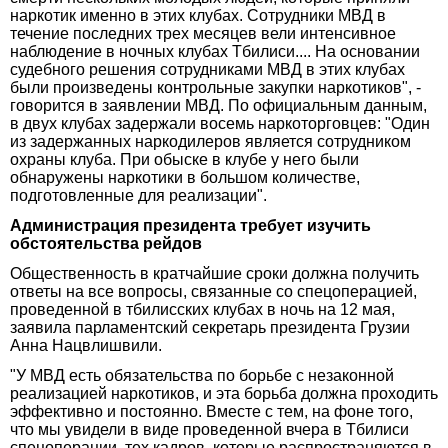
наркотик именно в этих клубах. Сотрудники МВД в
течение последних трех месяцев вели интенсивное
наблюдение в ночных клубах Тбилиси.... На основании
судебного решения сотрудниками МВД в этих клубах
были произведены контрольные закупки наркотиков", -
говорится в заявлении МВД. По официальным данным,
в двух клубах задержали восемь наркоторговцев: "Один
из задержанных наркодилеров является сотрудником
охраны клуба. При обыске в клубе у него были
обнаружены наркотики в большом количестве,
подготовленные для реализации".
Администрация президента требует изучить
обстоятельства рейдов
Общественность в кратчайшие сроки должна получить
ответы на все вопросы, связанные со спецоперацией,
проведенной в тбилисских клубах в ночь на 12 мая,
заявила парламентский секретарь президента Грузии
Анна Нацвлишвили.
"У МВД есть обязательства по борьбе с незаконной
реализацией наркотиков, и эта борьба должна проходить
эффективно и постоянно. Вместе с тем, на фоне того,
что мы увидели в виде проведенной вчера в Тбилиси
спецоперации, тех кадров, которые распространяются в