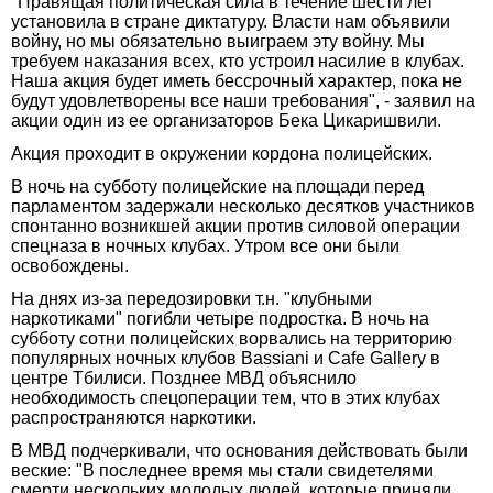
"Правящая политическая сила в течение шести лет
установила в стране диктатуру. Власти нам объявили
войну, но мы обязательно выиграем эту войну. Мы
требуем наказания всех, кто устроил насилие в клубах.
Наша акция будет иметь бессрочный характер, пока не
будут удовлетворены все наши требования", - заявил на
акции один из ее организаторов Бека Цикаришвили.
Акция проходит в окружении кордона полицейских.
В ночь на субботу полицейские на площади перед
парламентом задержали несколько десятков участников
спонтанно возникшей акции против силовой операции
спецназа в ночных клубах. Утром все они были
освобождены.
На днях из-за передозировки т.н. "клубными
наркотиками" погибли четыре подростка. В ночь на
субботу сотни полицейских ворвались на территорию
популярных ночных клубов Bassiani и Cafe Gallery в
центре Тбилиси. Позднее МВД объяснило
необходимость спецоперации тем, что в этих клубах
распространяются наркотики.
В МВД подчеркивали, что основания действовать были
веские: "В последнее время мы стали свидетелями
смерти нескольких молодых людей, которые приняли