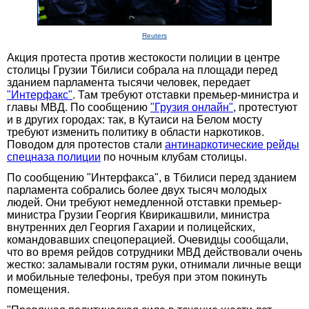
Reuters
Акция протеста против жестокости полиции в центре
столицы Грузии Тбилиси собрала на площади перед
зданием парламента тысячи человек, передает
"Интерфакс"
. Там требуют отставки премьер-министра и
главы МВД. По сообщению
"Грузия онлайн"
, протестуют
и в других городах: так, в Кутаиси на Белом мосту
требуют изменить политику в области наркотиков.
Поводом для протестов стали
антинаркотические рейды
спецназа полиции
по ночным клубам столицы.
По сообщению "Интерфакса", в Тбилиси перед зданием
парламента собрались более двух тысяч молодых
людей. Они требуют немедленной отставки премьер-
министра Грузии Георгия Квирикашвили, министра
внутренних дел Георгия Гахарии и полицейских,
командовавших спецоперацией. Очевидцы сообщали,
что во время рейдов сотрудники МВД действовали очень
жестко: заламывали гостям руки, отнимали личные вещи
и мобильные телефоны, требуя при этом покинуть
помещения.