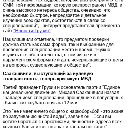
СМИ, той информации, которую распространяет МВД, и
очень высокого интереса общества, очевидно, что
необходимо быстрое, непредвзятое и детальное
изучение всех фактов, обстоятельств в связи со
спецоперацией", - цитирует представителя президента
сайт
"Новости-Грузия"
.
Нацвлишвили отметила, что предметом проверки
должна стать как сама форма, так и выбранные для
проведения спецоперации место и время: "Нужно
изучить все обстоятельства, в том числе и в
парламентском формате и дать исчерпывающие ответы
на вопросы, существующие в обществе".
Саакашвили, выступавший за нулевую
толерантность, теперь критикует МВД
Третий президент Грузии и основатель партии "Единое
национальное движение" Михаил Саакашвили назвал
"нападением" спецоперации, прошедшие в популярных
тбилисских клубах в ночь на 12 мая.
Это "не имеет ничего общего с наркоборьбой - это акция
по запугиванию чистой воды", заявил он. "Если вы
хотите бороться с наркотиками, личности и адреса всех
крупных барыг известны, как и каналы поставок", -