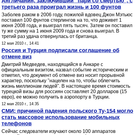
Англичанин, заключивший "пари со смертью", с
третьего раза проиграл жизнь и 100 фунтов
Заболев раком в 2006 году, пожилой вдовец Джон Мэтьюс
поставил 100 фунтов стерлингов на то, что доживет 1
июня 2008 года, и выиграл пять тысяч. Затем он поставил
ту же сумму на 1 июня 2009 года и снова выиграл. В
третий раз удача отвернулась от британца.
12 мая 2010 г., 14:41
Россия и Турция подписали соглашение об
отмене виз
Дмитрий Медведев, находящийся в Анкаре с
официальным визитом, назвал событие историческим и
отметил, что документ об отмене виз носит прорывной
характер, поскольку "нацелен на то, чтобы облегчить
жизнь миллионам людей". В настоящее время стоимость
турецкой визы для россиян составляет 20 долларов (15
евро), ее можно получить в аэропорту в Турции.
12 мая 2010 г., 14:35
СМИ: причиной падения польского Ту-154 могло
стать массовое использование мобильных
телефонов
Сейчас следователи изучают около 100 аппаратов