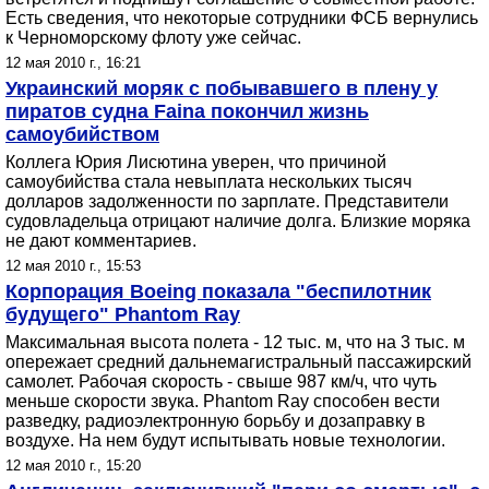
Есть сведения, что некоторые сотрудники ФСБ вернулись
к Черноморскому флоту уже сейчас.
12 мая 2010 г., 16:21
Украинский моряк с побывавшего в плену у
пиратов судна Faina покончил жизнь
самоубийством
Коллега Юрия Лисютина уверен, что причиной
самоубийства стала невыплата нескольких тысяч
долларов задолженности по зарплате. Представители
судовладельца отрицают наличие долга. Близкие моряка
не дают комментариев.
12 мая 2010 г., 15:53
Корпорация Boeing показала "беспилотник
будущего" Phantom Ray
Максимальная высота полета - 12 тыс. м, что на 3 тыс. м
опережает средний дальнемагистральный пассажирский
самолет. Рабочая скорость - свыше 987 км/ч, что чуть
меньше скорости звука. Phantom Ray способен вести
разведку, радиоэлектронную борьбу и дозаправку в
воздухе. На нем будут испытывать новые технологии.
12 мая 2010 г., 15:20