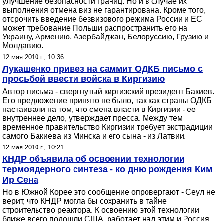
улучшение безопасности границ. Но и в случае их
выполнения отмена виз не гарантирована. Кроме того,
отсрочить введение безвизового режима России и ЕС
может требование Польши распространить его на
Украину, Армению, Азербайджан, Белоруссию, Грузию и
Молдавию.
12 мая 2010 г., 10:36
Лукашенко привез на саммит ОДКБ письмо с
просьбой ввести войска в Киргизию
Автор письма - свергнутый киргизский президент Бакиев.
Его предложение принято не было, так как страны ОДКБ
настаивали на том, что смена власти в Киргизии - ее
внутреннее дело, утверждает пресса. Между тем
временное правительство Киргизии требует экстрадиции
самого Бакиева из Минска и его сына - из Латвии.
12 мая 2010 г., 10:21
КНДР объявила об освоении технологии
термоядерного синтеза - ко дню рождения Ким
Ир Сена
Но в Южной Корее это сообщение опровергают - Сеул не
верит, что КНДР могла бы сохранить в тайне
строительство реактора. К освоению этой технологии
ближе всего подошли США, работает над этим и Россия.