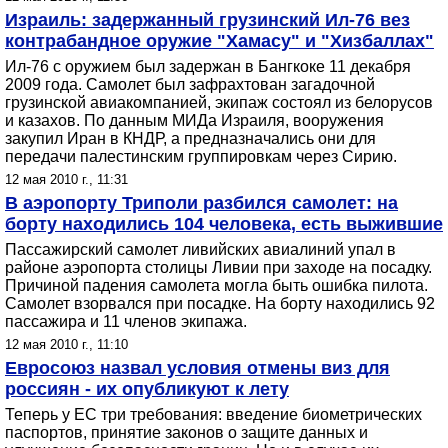
Израиль: задержанный грузинский Ил-76 вез
контрабандное оружие "Хамасу" и "Хизбаллах"
Ил-76 с оружием был задержан в Бангкоке 11 декабря
2009 года. Самолет был зафрахтован загадочной
грузинской авиакомпанией, экипаж состоял из белорусов
и казахов. По данным МИДа Израиля, вооружения
закупил Иран в КНДР, а предназначались они для
передачи палестинским группировкам через Сирию.
12 мая 2010 г., 11:31
В аэропорту Триполи разбился самолет: на
борту находились 104 человека, есть выжившие
Пассажирский самолет ливийских авиалиний упал в
районе аэропорта столицы Ливии при заходе на посадку.
Причиной падения самолета могла быть ошибка пилота.
Самолет взорвался при посадке. На борту находились 92
пассажира и 11 членов экипажа.
12 мая 2010 г., 11:10
Евросоюз назвал условия отмены виз для
россиян - их опубликуют к лету
Теперь у ЕС три требования: введение биометрических
паспортов, принятие законов о защите данных и