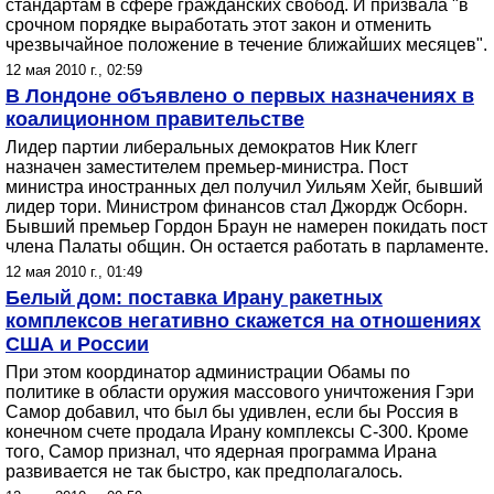
стандартам в сфере гражданских свобод. И призвала "в
срочном порядке выработать этот закон и отменить
чрезвычайное положение в течение ближайших месяцев".
12 мая 2010 г., 02:59
В Лондоне объявлено о первых назначениях в
коалиционном правительстве
Лидер партии либеральных демократов Ник Клегг
назначен заместителем премьер-министра. Пост
министра иностранных дел получил Уильям Хейг, бывший
лидер тори. Министром финансов стал Джордж Осборн.
Бывший премьер Гордон Браун не намерен покидать пост
члена Палаты общин. Он остается работать в парламенте.
12 мая 2010 г., 01:49
Белый дом: поставка Ирану ракетных
комплексов негативно скажется на отношениях
США и России
При этом координатор администрации Обамы по
политике в области оружия массового уничтожения Гэри
Самор добавил, что был бы удивлен, если бы Россия в
конечном счете продала Ирану комплексы С-300. Кроме
того, Самор признал, что ядерная программа Ирана
развивается не так быстро, как предполагалось.