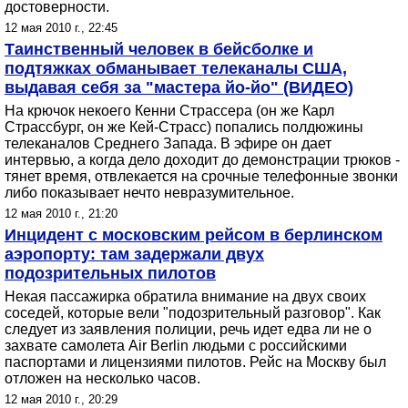
достоверности.
12 мая 2010 г., 22:45
Таинственный человек в бейсболке и
подтяжках обманывает телеканалы США,
выдавая себя за "мастера йо-йо" (ВИДЕО)
На крючок некоего Кенни Страссера (он же Карл
Страссбург, он же Кей-Страсс) попались полдюжины
телеканалов Среднего Запада. В эфире он дает
интервью, а когда дело доходит до демонстрации трюков -
тянет время, отвлекается на срочные телефонные звонки
либо показывает нечто невразумительное.
12 мая 2010 г., 21:20
Инцидент с московским рейсом в берлинском
аэропорту: там задержали двух
подозрительных пилотов
Некая пассажирка обратила внимание на двух своих
соседей, которые вели "подозрительный разговор". Как
следует из заявления полиции, речь идет едва ли не о
захвате самолета Air Berlin людьми с российскими
паспортами и лицензиями пилотов. Рейс на Москву был
отложен на несколько часов.
12 мая 2010 г., 20:29