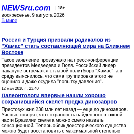
NEWSru.com
| 18+
воскресенье, 9 августа 2026
В мире
Россия и Турция призвали радикалов из
"Хамас" стать составляющей мира на Ближнем
Востоке
Такое заявление прозвучало на пресс-конференции
президентов Медведева и Гюля. Российский лидер
накануне встречался с главой политбюро "Хамас", а в
среду выяснилось, что сама группировка этого не
оценила и даже осудила "попытку давления".
12 мая 2010 г., 23:40
Палеонтологи впервые нашли хорошо
сохранившийся скелет предка динозавров
Престозух жил 238 млн лет назад — еще до динозавров.
Ученые говорят, что сохранность найденного в южной
части Бразилии скелета можно смело назвать
сенсационной. Теперь облик доисторического существа
можно будет восстановить с максимальной степенью