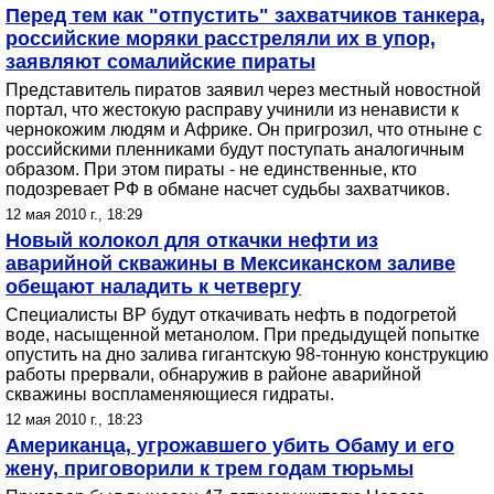
Перед тем как "отпустить" захватчиков танкера,
российские моряки расстреляли их в упор,
заявляют сомалийские пираты
Представитель пиратов заявил через местный новостной
портал, что жестокую расправу учинили из ненависти к
чернокожим людям и Африке. Он пригрозил, что отныне с
российскими пленниками будут поступать аналогичным
образом. При этом пираты - не единственные, кто
подозревает РФ в обмане насчет судьбы захватчиков.
12 мая 2010 г., 18:29
Новый колокол для откачки нефти из
аварийной скважины в Мексиканском заливе
обещают наладить к четвергу
Специалисты BP будут откачивать нефть в подогретой
воде, насыщенной метанолом. При предыдущей попытке
опустить на дно залива гигантскую 98-тонную конструкцию
работы прервали, обнаружив в районе аварийной
скважины воспламеняющиеся гидраты.
12 мая 2010 г., 18:23
Американца, угрожавшего убить Обаму и его
жену, приговорили к трем годам тюрьмы