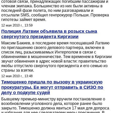
сотовой связи, принадлежащих погибшим пассажирам и
членам экипажа. Большинство из них были активны в
последней фазе полета, по ним разговаривали и
отсылали SMS, сообщил генпрокурор Польши. Проверка
гипотезы займет время.
12 мая 2010 г., 13:59
Полиция Латвии объявила в розыск сына
свергнутого президента Киргизии
Максим Бакиев, в последнее время посещавший Латвию
по приглашению своего делового партнера, включен в
список лиц, разыскиваемых Интерполом в связи с
обвинениями в мошенничестве. Тем временем в Киргизии
звучат обвинения в адрес новой власти: правительство
якобы отпустило свергнутого президента и его семью из
страны за взятки.
12 мая 2010 г., 13:48
Тимошенко пришла по вызову в украинскую
прокуратуры. Ее могут отправить в СИЗО по
делу о подкупе судей
Бывшему премьер-министру вручили постановление о
возобновлении уголовного дела, которое ранее было
закрыто. Тимошенко должна явиться 17 мая для допроса
и избрания для нее следователем меры пресечения. В