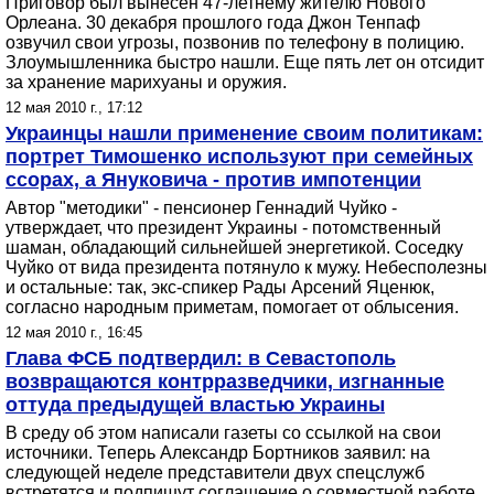
Приговор был вынесен 47-летнему жителю Нового
Орлеана. 30 декабря прошлого года Джон Тенпаф
озвучил свои угрозы, позвонив по телефону в полицию.
Злоумышленника быстро нашли. Еще пять лет он отсидит
за хранение марихуаны и оружия.
12 мая 2010 г., 17:12
Украинцы нашли применение своим политикам:
портрет Тимошенко используют при семейных
ссорах, а Януковича - против импотенции
Автор "методики" - пенсионер Геннадий Чуйко -
утверждает, что президент Украины - потомственный
шаман, обладающий сильнейшей энергетикой. Соседку
Чуйко от вида президента потянуло к мужу. Небесполезны
и остальные: так, экс-спикер Рады Арсений Яценюк,
согласно народным приметам, помогает от облысения.
12 мая 2010 г., 16:45
Глава ФСБ подтвердил: в Севастополь
возвращаются контрразведчики, изгнанные
оттуда предыдущей властью Украины
В среду об этом написали газеты со ссылкой на свои
источники. Теперь Александр Бортников заявил: на
следующей неделе представители двух спецслужб
встретятся и подпишут соглашение о совместной работе.