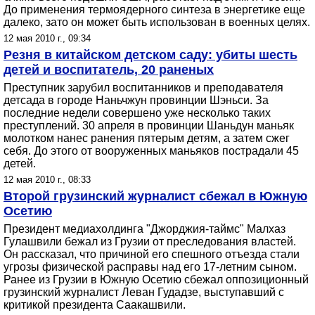
До применения термоядерного синтеза в энергетике еще
далеко, зато он может быть использован в военных целях.
12 мая 2010 г., 09:34
Резня в китайском детском саду: убиты шесть
детей и воспитатель, 20 раненых
Преступник зарубил воспитанников и преподавателя
детсада в городе Наньчжун провинции Шэньси. За
последние недели совершено уже несколько таких
преступлений. 30 апреля в провинции Шаньдун маньяк
молотком нанес ранения пятерым детям, а затем сжег
себя. До этого от вооруженных маньяков пострадали 45
детей.
12 мая 2010 г., 08:33
Второй грузинский журналист сбежал в Южную
Осетию
Президент медиахолдинга "Джорджия-таймс" Малхаз
Гулашвили бежал из Грузии от преследования властей.
Он рассказал, что причиной его спешного отъезда стали
угрозы физической расправы над его 17-летним сыном.
Ранее из Грузии в Южную Осетию сбежал оппозиционный
грузинский журналист Леван Гудадзе, выступавший с
критикой президента Саакашвили.