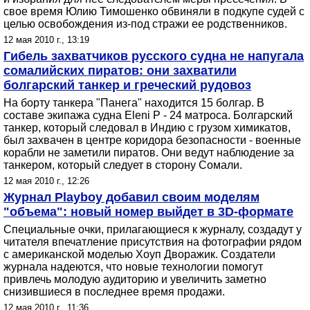
свое время Юлию Тимошенко обвиняли в подкупе судей с
целью освобождения из-под стражи ее родственников.
12 мая 2010 г., 13:19
Гибель захватчиков русского судна не напугала
сомалийских пиратов: они захватили
болгарский танкер и греческий рудовоз
На борту танкера "Панега" находится 15 болгар. В
составе экипажа судна Eleni P - 24 матроса. Болгарский
танкер, который следовал в Индию с грузом химикатов,
был захвачен в центре коридора безопасности - военные
корабли не заметили пиратов. Они ведут наблюдение за
танкером, который следует в сторону Сомали.
12 мая 2010 г., 12:26
Журнал Playboy добавил своим моделям
"объема": новый номер выйдет в 3D-формате
Специальные очки, прилагающиеся к журналу, создадут у
читателя впечатление присутствия на фотографии рядом
с американской моделью Хоуп Дворажик. Создатели
журнала надеются, что новые технологии помогут
привлечь молодую аудиторию и увеличить заметно
снизившиеся в последнее время продажи.
12 мая 2010 г., 11:36