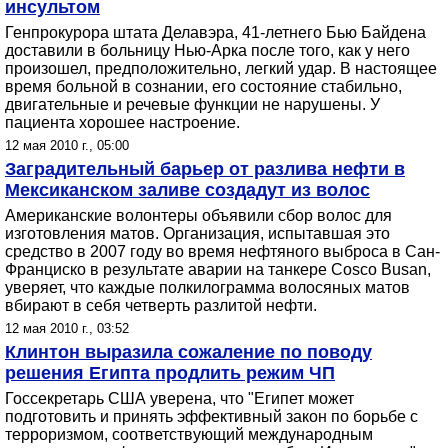
инсультом
Генпрокурора штата Делавэра, 41-летнего Бью Байдена
доставили в больницу Нью-Арка после того, как у него
произошел, предположительно, легкий удар. В настоящее
время больной в сознании, его состояние стабильно,
двигательные и речевые функции не нарушены. У
пациента хорошее настроение.
12 мая 2010 г., 05:00
Заградительный барьер от разлива нефти в
Мексиканском заливе создадут из волос
Американские волонтеры объявили сбор волос для
изготовления матов. Организация, испытавшая это
средство в 2007 году во время нефтяного выброса в Сан-
Франциско в результате аварии на танкере Cosco Busan,
уверяет, что каждые полкилограмма волосяных матов
вбирают в себя четверть разлитой нефти.
12 мая 2010 г., 03:52
Клинтон выразила сожаление по поводу
решения Египта продлить режим ЧП
Госсекретарь США уверена, что "Египет может
подготовить и принять эффективный закон по борьбе с
терроризмом, соответствующий международным