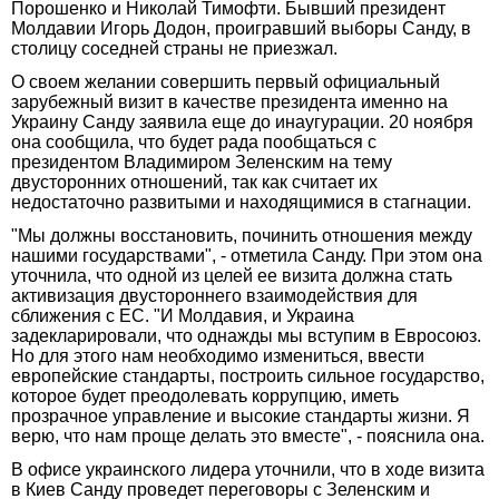
Порошенко и Николай Тимофти. Бывший президент
Молдавии Игорь Додон, проигравший выборы Санду, в
столицу соседней страны не приезжал.
О своем желании совершить первый официальный
зарубежный визит в качестве президента именно на
Украину Санду заявила еще до инаугурации. 20 ноября
она сообщила, что будет рада пообщаться с
президентом Владимиром Зеленским на тему
двусторонних отношений, так как считает их
недостаточно развитыми и находящимися в стагнации.
"Мы должны восстановить, починить отношения между
нашими государствами", - отметила Санду. При этом она
уточнила, что одной из целей ее визита должна стать
активизация двустороннего взаимодействия для
сближения с ЕС. "И Молдавия, и Украина
задекларировали, что однажды мы вступим в Евросоюз.
Но для этого нам необходимо измениться, ввести
европейские стандарты, построить сильное государство,
которое будет преодолевать коррупцию, иметь
прозрачное управление и высокие стандарты жизни. Я
верю, что нам проще делать это вместе", - пояснила она.
В офисе украинского лидера уточнили, что в ходе визита
в Киев Санду проведет переговоры с Зеленским и