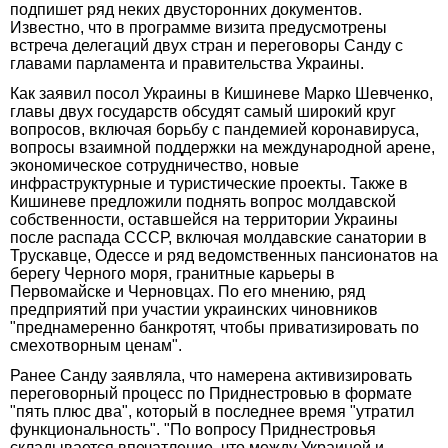
подпишет ряд неких двусторонних документов.
Известно, что в программе визита предусмотрены
встреча делегаций двух стран и переговоры Санду с
главами парламента и правительства Украины.
Как заявил посол Украины в Кишиневе Марко Шевченко,
главы двух государств обсудят самый широкий круг
вопросов, включая борьбу с пандемией коронавируса,
вопросы взаимной поддержки на международной арене,
экономическое сотрудничество, новые
инфраструктурные и туристические проекты. Также в
Кишиневе предложили поднять вопрос молдавской
собственности, оставшейся на территории Украины
после распада СССР, включая молдавские санатории в
Трускавце, Одессе и ряд ведомственных пансионатов на
берегу Черного моря, гранитные карьеры в
Первомайске и Черновцах. По его мнению, ряд
предприятий при участии украинских чиновников
"преднамеренно банкротят, чтобы приватизировать по
смехотворным ценам".
Ранее Санду заявляла, что намерена активизировать
переговорный процесс по Приднестровью в формате
"пять плюс два", который в последнее время "утратил
функциональность". "По вопросу Приднестровья
складывается впечатление, что между Украиной и