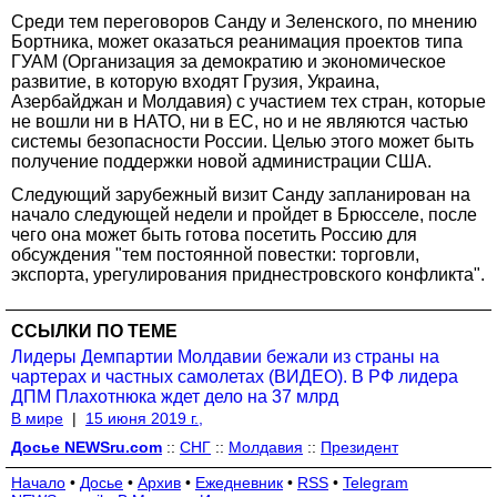
Среди тем переговоров Санду и Зеленского, по мнению
Бортника, может оказаться реанимация проектов типа
ГУАМ (Организация за демократию и экономическое
развитие, в которую входят Грузия, Украина,
Азербайджан и Молдавия) с участием тех стран, которые
не вошли ни в НАТО, ни в ЕС, но и не являются частью
системы безопасности России. Целью этого может быть
получение поддержки новой администрации США.
Следующий зарубежный визит Санду запланирован на
начало следующей недели и пройдет в Брюсселе, после
чего она может быть готова посетить Россию для
обсуждения "тем постоянной повестки: торговли,
экспорта, урегулирования приднестровского конфликта".
ССЫЛКИ ПО ТЕМЕ
Лидеры Демпартии Молдавии бежали из страны на
чартерах и частных самолетах (ВИДЕО). В РФ лидера
ДПМ Плахотнюка ждет дело на 37 млрд
В мире
|
15 июня 2019 г.,
Досье NEWSru.com
::
СНГ
::
Молдавия
::
Президент
Начало
•
Досье
•
Архив
•
Ежедневник
•
RSS
•
Telegram