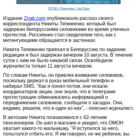
TUT.BY. Политика / YouTube
Издание
Znak.com
опубликовало рассказ своего
корреспондента Никиты Телиженко, который был
задержан белорусскими силовиками во время уличных
протестов. Россиянин стал свидетелем того, как с
митингующими обращаются в застенках.
Никита Телиженко приехал в Белоруссию по заданию
редакции и был задержан вечером 10 августа. В течение
суток с ним не было никакой связи. Освободили
журналиста только 11 августа вечером.
По словам Никиты, он привлек внимание силовиков,
поскольку держал в руках мобильный телефон и
набирал SMS. "Как я понял потом, они искали
координаторов акции, они знали, что в телеграме
протестующие обменивались информацией о
передвижении силовиков, сообщали о засадах. Они,
видимо, решили, что я один из них", - пояснил журналист.
В автозаке Никита познакомился с 62-летним
пенсионером. Он шел в магазин и увидел, что ОМОН
хватает какого-то мальчишку. "Я вступился за него,
попытался отбить его. Я им говорил, он же ребенок, вы