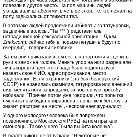
повезли в другое место. На пол машины людей
укладывали штабелями, в четыре слоя. Те, кто лежал на
полу, задыхались от тяжести тел.
В автозаке людей продолжили избивать: за татуировки,
за длинные волосы. "Ты *** (представитель
нетрадиционной сексуальной ориентации. -
Прим.
Znak.сom
), сейчас тебя в тюрьме петушить будут по
очереди", - говорили силовики.
Затем они приказали всем сесть на корточки и сцепить
руки в замок на голове. Менять упор на ноги разрешали
лишь изредка: для этого надо было поднять руки,
назвать свое ФИО, адрес проживания, место
задержания. Если охраннику (это был белорусский
СОБР) не нравилась фамилия, татуировка или внешний
вид, менять ноги запрещали, за повторную просьбу
избивали. "Причем потом уже говорили, что попытка
сменить позу будет приравнена к попытке к бегству - а
значит, расстрел на месте", - вспоминает журналист.
У одного молодого человека был поврежден
позвоночник, в Московском РУВД на нем прыгали
омоновцы. Также у него "была выбита коленка".
В туалет никого не отпускали. "Некоторые не