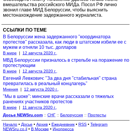
вмешательства российского МИДа. Посол РФ лично
звонил главе МИД Белоруссии, чтобы выяснить
местонахождение задержанного журналиста.
ССЫЛКИ ПО ТЕМЕ
В Белоруссии жена задержанного "координатора
протестов" рассказала, как люди в штатском избили ее с
мужем и отняли 10 тыс. долларов
В мире
|
12 августа 2020 г.,
МВД Белоруссии призналось в стрельбе на поражение по
протестующим
В мире
|
12 августа 2020 г.,
Евгений Левкович: "За два дня "стабильная" страна
превратилась в реальный концлагерь"
Мнения
|
12 августа 2020 г.,
"Мы в шоке": минские врачи рассказали о тяжелых
ранениях участников протестов
В мире
|
11 августа 2020 г.,
Досье NEWSru.com
::
СНГ
::
Белоруссия
::
Протесты
Начало
•
Досье
•
Архив
•
Ежедневник
•
RSS
•
Telegram
NEWSru.co.il
•
В Москве
•
Инопресса