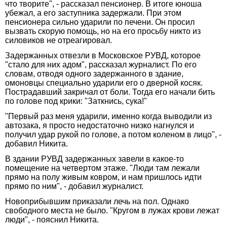
что творите", - рассказал пенсионер. В итоге юноша
убежал, а его заступника задержали. При этом
пенсионера сильно ударили по печени. Он просил
вызвать скорую помощь, но на его просьбу никто из
силовиков не отреагировал.
Задержанных отвезли в Московское РУВД, которое
"стало для них адом", рассказал журналист. По его
словам, отводя одного задержанного в здание,
омоновцы специально ударили его о дверной косяк.
Пострадавший закричал от боли. Тогда его начали бить
по голове под крики: "Заткнись, сука!"
"Первый раз меня ударили, именно когда выводили из
автозака, я просто недостаточно низко нагнулся и
получил удар рукой по голове, а потом коленом в лицо", -
добавил Никита.
В здании РУВД задержанных завели в какое-то
помещение на четвертом этаже. "Люди там лежали
прямо на полу живым ковром, и нам пришлось идти
прямо по ним", - добавил журналист.
Новоприбывшим приказали лечь на пол. Однако
свободного места не было. "Кругом в лужах крови лежат
люди", - пояснил Никита.