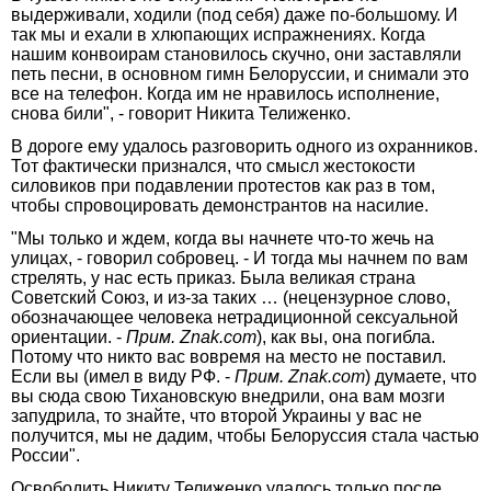
выдерживали, ходили (под себя) даже по-большому. И
так мы и ехали в хлюпающих испражнениях. Когда
нашим конвоирам становилось скучно, они заставляли
петь песни, в основном гимн Белоруссии, и снимали это
все на телефон. Когда им не нравилось исполнение,
снова били", - говорит Никита Телиженко.
В дороге ему удалось разговорить одного из охранников.
Тот фактически признался, что смысл жестокости
силовиков при подавлении протестов как раз в том,
чтобы спровоцировать демонстрантов на насилие.
"Мы только и ждем, когда вы начнете что-то жечь на
улицах, - говорил собровец. - И тогда мы начнем по вам
стрелять, у нас есть приказ. Была великая страна
Советский Союз, и из-за таких … (нецензурное слово,
обозначающее человека нетрадиционной сексуальной
ориентации. -
Прим. Znak.com
), как вы, она погибла.
Потому что никто вас вовремя на место не поставил.
Если вы (имел в виду РФ. -
Прим. Znak.com
) думаете, что
вы сюда свою Тихановскую внедрили, она вам мозги
запудрила, то знайте, что второй Украины у вас не
получится, мы не дадим, чтобы Белоруссия стала частью
России".
Освободить Никиту Телиженко удалось только после