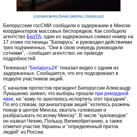
Стоп-кадр видео Радыё Свабода / Youtube.com
Белорусские госСМИ сообщили о задержании в Минске
координаторов массовых беспорядков. Как сообщило
агентство
БелТА
, один из задержанных снимал номер на
17 этаже гостиницы "Беларусь" и руководил действиями
трех подчиненных. "Они в свою очередь руководили
сотнями", - сообщает агентство, не приводя
подробностей.
Телеканал
"Беларусь24"
показал видео c одним из
задержанных. Сообщается, что его подозревают в
подкупе участников акций.
С началом протестов президент Белоруссии Александр
Лукашенко заявил, что выборы прошли
при рекордной
явке
, но "кому-то захотелось испортить этот праздник".
По его словам, организаторам акций "хотелось разжечь
пожар в центре Минска, хватать головешки и
разбрасывать по всему Минску". В числе "кукловодов"
он назвал Чехию, Польшу, Великобританию, а также
отметил участие Украины и "определенный приток
людей" из России.