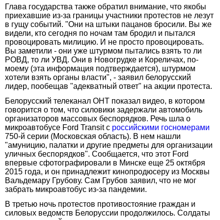
Глава государства также обратил внимание, что якобы
приехавшие из-за границы участники протестов не лезут
в гущу событий. "Они на штыки пацанов бросили. Вы же
видели, кто сегодня по ночам там бродил и пытался
провоцировать милицию. И не просто провоцировать.
Вы заметили - они уже штурмом пытались взять то ли
РОВД, то ли УВД. Они в Новогрудке и Кореличах, по-
моему (эта информация подтверждается), штурмом
хотели взять органы власти", - заявил белорусский
лидер, пообещав "адекватный ответ" на акции протеста.
Белорусский телеканал ОНТ показал видео, в котором
говорится о том, что силовики задержали автомобиль
организаторов массовых беспорядков. Речь шла о
микроавтобусе Ford Transit с
российскими госномерами
750-й серии (Московская область). В нем нашли
"амуницию, палатки и другие предметы для организации
уличных беспорядков". Сообщается, что этот Ford
впервые сфотографировали в Минске еще 25 октября
2015 года, и он принадлежит кинопродюсеру из Москвы
Вальдемару Грубову. Сам Грубов заявил, что не мог
забрать микроавтобус из-за пандемии.
В третью ночь протестов противостояние граждан и
силовых ведомств Белоруссии продолжилось. Солдаты