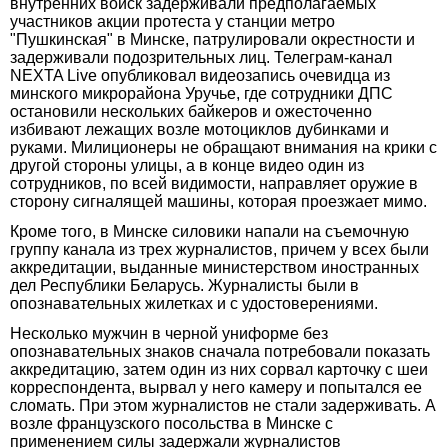
внутренних войск задерживали предполагаемых
участников акции протеста у станции метро
"Пушкинская" в Минске, патрулировали окрестности и
задерживали подозрительных лиц. Телеграм-канал
NEXTA Live опубликовал видеозапись очевидца из
минского микрорайона Уручье, где сотрудники ДПС
остановили нескольких байкеров и ожесточенно
избивают лежащих возле мотоциклов дубинками и
руками. Милиционеры не обращают внимания на крики с
другой стороны улицы, а в конце видео один из
сотрудников, по всей видимости, направляет оружие в
сторону сигналящей машины, которая проезжает мимо.
Кроме того, в Минске силовики напали на съемочную
группу канала из трех журналистов, причем у всех были
аккредитации, выданные министерством иностранных
дел Республики Беларусь. Журналисты были в
опознавательных жилетках и с удостоверениями.
Несколько мужчин в черной униформе без
опознавательных знаков сначала потребовали показать
аккредитацию, затем один из них сорвал карточку с шеи
корреспондента, вырвал у него камеру и попытался ее
сломать. При этом журналистов не стали задерживать. А
возле французского посольства в Минске с
применением силы задержали журналистов