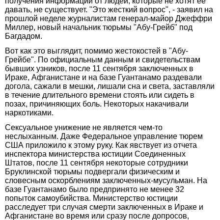
получения информации от людей, которые не хотят ее
давать, не существует. "Это жесткий вопрос", - заявил на
прошлой неделе журналистам генерал-майор Джеффри
Миллер, новый начальник тюрьмы "Абу-Грейб" под
Багдадом.
Вот как это выглядит, помимо жестокостей в "Абу-
Грейбе". По официальным данным и свидетельствам
бывших узников, после 11 сентября заключенных в
Ираке, Афганистане и на базе Гуантанамо раздевали
догола, сажали в мешки, лишали сна и света, заставляли
в течение длительного времени стоять или сидеть в
позах, причиняющих боль. Некоторых накачивали
наркотиками.
Сексуальное унижение не является чем-то
неслыханным. Даже Федеральное управление тюрем
США приложило к этому руку. Как явствует из отчета
инспектора министерства юстиции Соединенных
Штатов, после 11 сентября некоторые сотрудники
Бруклинской тюрьмы подвергали физическим и
словесным оскорблениям заключенных-мусульман. На
базе Гуантанамо было предпринято не менее 32
попыток самоубийства. Министерство юстиции
расследует три случая смерти заключенных в Ираке и
Афганистане во время или сразу после допросов,