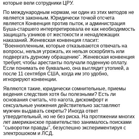
которые вели сотрудники ЦРУ.
По международным нормам, ни один из этих методов не
является законным. Юридически точкой отсчета
является Конвенция против пыток, и администрация
Буша-старшего интерпретировала ее как необходимость
защищать узников от жестокости и ненадлежащих
наказаний. Женевская конвенция гласит:
"Военнопленным, которые отказываются отвечать на
вопросы, нельзя угрожать, их нельзя оскорблять или
подвергать дурному обращению". Женевская конвенция
требует, чтобы арестанты получали поденную оплату.
Если понимать ее буквально, она выглядит утопией, а
после 11 сентября США, когда им это удобно,
игнорируют конвенции.
Являются такие, юридически сомнительные, приемы
ведения следствия хотя бы полезными? Есть ли
основания считать, что нагота, дискомфорт и
сексуальные унижения действительно заставляют
мужчин выдавать секреты? Иногда ответ
утвердительный, но не без риска. На протяжении многих
лет американское правительство занималось поисками
"сыворотки правды", безуспешно экспериментируя с
электрошоком и ЛСД.