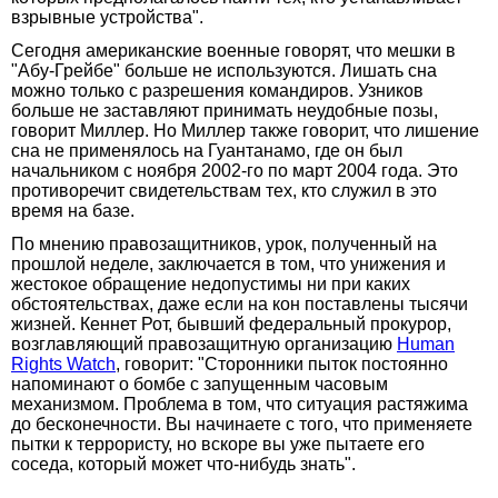
взрывные устройства".
Сегодня американские военные говорят, что мешки в
"Абу-Грейбе" больше не используются. Лишать сна
можно только с разрешения командиров. Узников
больше не заставляют принимать неудобные позы,
говорит Миллер. Но Миллер также говорит, что лишение
сна не применялось на Гуантанамо, где он был
начальником с ноября 2002-го по март 2004 года. Это
противоречит свидетельствам тех, кто служил в это
время на базе.
По мнению правозащитников, урок, полученный на
прошлой неделе, заключается в том, что унижения и
жестокое обращение недопустимы ни при каких
обстоятельствах, даже если на кон поставлены тысячи
жизней. Кеннет Рот, бывший федеральный прокурор,
возглавляющий правозащитную организацию
Human
Rights Watch
, говорит: "Сторонники пыток постоянно
напоминают о бомбе с запущенным часовым
механизмом. Проблема в том, что ситуация растяжима
до бесконечности. Вы начинаете с того, что применяете
пытки к террористу, но вскоре вы уже пытаете его
соседа, который может что-нибудь знать".