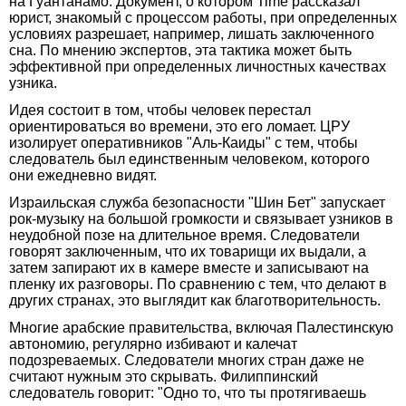
на Гуантанамо. Документ, о котором Time рассказал
юрист, знакомый с процессом работы, при определенных
условиях разрешает, например, лишать заключенного
сна. По мнению экспертов, эта тактика может быть
эффективной при определенных личностных качествах
узника.
Идея состоит в том, чтобы человек перестал
ориентироваться во времени, это его ломает. ЦРУ
изолирует оперативников "Аль-Каиды" с тем, чтобы
следователь был единственным человеком, которого
они ежедневно видят.
Израильская служба безопасности "Шин Бет" запускает
рок-музыку на большой громкости и связывает узников в
неудобной позе на длительное время. Следователи
говорят заключенным, что их товарищи их выдали, а
затем запирают их в камере вместе и записывают на
пленку их разговоры. По сравнению с тем, что делают в
других странах, это выглядит как благотворительность.
Многие арабские правительства, включая Палестинскую
автономию, регулярно избивают и калечат
подозреваемых. Следователи многих стран даже не
считают нужным это скрывать. Филиппинский
следователь говорит: "Одно то, что ты протягиваешь