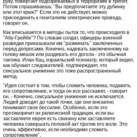
руку, повергает подозреваемых в терроризме в трепет.
Потом спрашиваешь: "Вы предпочитаете эту дубинку
или этот крюк?" Если это не действует, можно
присоединить к гениталиям электрические провода,
говорит он.
Как вписывается в методы пыток то, что происходило в
"Абу-Грейбе"? По словам солдат, офицеры военной
разведки приказывали им "разминать" заключенных
перед допросами. Конечно, надевать заключенному на
голову мешок или раздевать его догола - это обычная
тактика. Илан Кац, израильский психиатр, который видел,
как обучают следователей, подтверждает, что
сексуальное унижение это тоже распространенный
метод.
"Идея состоит в том, чтобы сломить человека, подавить
его сопротивление, и тогда он все расскажет, - говорит
он. - Конечно, сексуальное унижение не исключается.
Людей доводят до такой точки, где они внезапно
понимают свое бессилие. Особенно, если это
противоречит их религиозной традиции, если вы
заставляете еврея есть свинину или заставляете
человека совершать половой акт против его воли. Это
очень эффективно, если необходимо сломить
сопротивление".