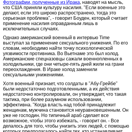
Фотографии, полученные из Ирака
, наводят на мысль,
что США приняли культуру насилия. "Если военные это
делают, если это широко распространено, тогда это
серьезная проблема", - говорит Боуден, который считает
применение насилия оправданным лишь в
исключительных случаях.
Однако американский военный в интервью Time
выступал за применение сексуального унижения. По его
словам, необходимо найти точку психологической
уязвимости противника. Во Вьетнаме это был холод.
Американские спецназовцы сажали военнопленных в
холодильники, где они четыре-пять дней жили на грани
переохлаждения. В Ираке холод заменили
сексуальными унижениями.
Хотя военный признает, что солдаты в "Абу-Грейбе"
были недостаточно подготовленными, а их действия
недостаточно контролировали, он утверждает, что такая
тактика, при более разумном использовании,
эффективна. "Когда власть над тобой принадлежит
женщинам, мужчина становится неуравновешенным. Он
уже не господин. Но типичный араб сделает все
возможное, чтобы этого избежать, - говорит он. - Все
делалось для того, чтобы унизить этих людей, с помощью
которых предполагалось найти тех, кто устанавливает