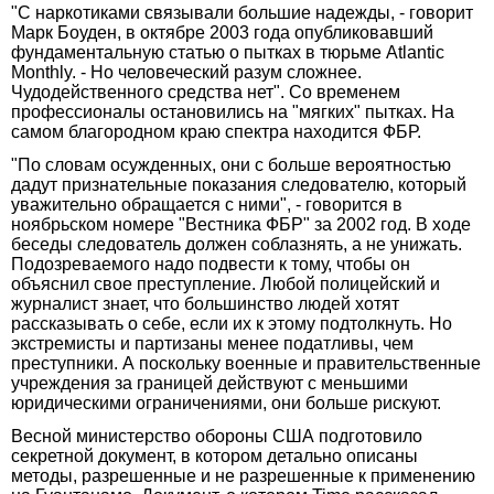
"С наркотиками связывали большие надежды, - говорит
Марк Боуден, в октябре 2003 года опубликовавший
фундаментальную статью о пытках в тюрьме Atlantic
Monthly. - Но человеческий разум сложнее.
Чудодейственного средства нет". Со временем
профессионалы остановились на "мягких" пытках. На
самом благородном краю спектра находится ФБР.
"По словам осужденных, они с больше вероятностью
дадут признательные показания следователю, который
уважительно обращается с ними", - говорится в
ноябрьском номере "Вестника ФБР" за 2002 год. В ходе
беседы следователь должен соблазнять, а не унижать.
Подозреваемого надо подвести к тому, чтобы он
объяснил свое преступление. Любой полицейский и
журналист знает, что большинство людей хотят
рассказывать о себе, если их к этому подтолкнуть. Но
экстремисты и партизаны менее податливы, чем
преступники. А поскольку военные и правительственные
учреждения за границей действуют с меньшими
юридическими ограничениями, они больше рискуют.
Весной министерство обороны США подготовило
секретной документ, в котором детально описаны
методы, разрешенные и не разрешенные к применению