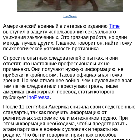
SkyNews
Американский военный в интервью изданию
Time
выступил в защиту использования сексуального
унижения заключенных. Это грязная работа, но одни
методы лучше других. Главное, говорит он, найти точку
психологической уязвимости противника.
Спросите опытных следователей о пытках, и они
ответят, что настоящие профессионалы их не
применяют. Они получают нужную информацию, не
прибегая к крайностям. Такова официальная точка
зрения. Но чем отчаяннее война, чем неуловимее враг,
тем легче следователи переступают грань, пишет
американский журнал, перевод статьи которого
публикует
InoPressa
.
После 11 сентября Америка снизила свои следственные
стандарты, так как получить информацию от
религиозных экстремистов и мятежников трудно. При
этом информация необходима, чтобы предотвратить
атаки партизан в военных условиях и теракты на
родине. Что бы ни говорили, приятных способов