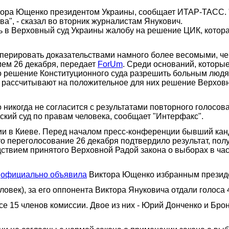
ктора Ющенко президентом Украины, сообщает ИТАР-ТАСС.
а", - сказал во вторник журналистам Янукович.
ть в Верховный суд Украины жалобу на решение ЦИК, кото
 оперировать доказательствами намного более весомыми, че
ем 26 декабря, передает
ForUm
. Среди оснований, которы
что решение Конституционного суда разрешить больным люд
е рассчитывают на положительное для них решение Верховн
никогда не согласится с результатами повторного голосован
ский суд по правам человека, сообщает "Интерфакс".
ии в Киеве. Перед началом пресс-конференции бывший канд
что переголосование 26 декабря подтвердило результат, по
твием принятого Верховной Радой закона о выборах в час
я
официально объявила
Виктора Ющенко избранным презид
ловек), за его оппонента Виктора Януковича отдали голоса 4
е 15 членов комиссии. Двое из них - Юрий Донченко и Бро