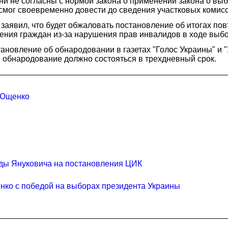
ни не согласны с нормой закона о применении закона о выб
смог своевременно довести до сведения участковых комисс
аявил, что будет обжаловать постановление об итогах пов
ления граждан из-за нарушения прав инвалидов в ходе выб
ановление об обнародовании в газетах "Голос Украины" и 
, обнародование должно состояться в трехдневный срок.
 Ющенко
нды Януковича на постановления ЦИК
нко с победой на выборах президента Украины