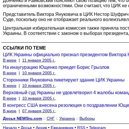
Донченко и Райковский поясняют свою позицию тем, что о
ограниченными возможностями. Они считают, что ЦИК не 
Представитель Виктора Януковича в ЦИК Нестор Шуфрич з
Суде, поскольку оно не отображает реального волеизъяв
Центральная избирательная комиссия также приняла пост
Украины. В соответствии с законом о выборах президента
ССЫЛКИ ПО ТЕМЕ
ЦИК Украины официально признал президентом Виктора
В мире
|
11 января 2005 г.,
На инаугурацию Ющенко приедет Борис Грызлов
В мире
|
10 января 2005 г.,
Сторонники Януковича пикетируют здание ЦИК Украины
В мире
|
10 января 2005 г.,
Верховный суд Украины не удовлетворил 4 жалобы кома
В мире
|
10 января 2005 г.,
В конгресс США внесена резолюция о поздравлении Юще
В мире
|
07 января 2005 г.,
Досье NEWSru.com
::
СНГ
::
Украина
::
Выборы
Начало
•
Досье
•
Архив
•
Ежедневник
•
RSS
•
Telegram