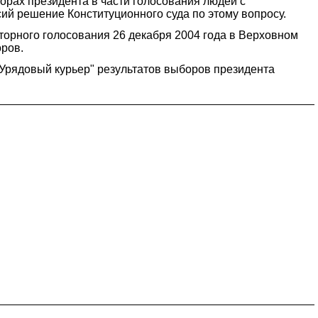
орах президента в части голосования людей с
ий решение Конституционного суда по этому вопросу.
торного голосования 26 декабря 2004 года в Верховном
оров.
"Урядовый курьер" результатов выборов президента