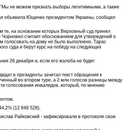
 "Мы не можем признать выборы легитимными, а также
рая объявила Ющенко президентом Украины, сообщил
м те, на основании которых Верховный суд принял
е Чорновил считает обоснованием для утверждений о
ям голосовать на дому не было выполнено. Тарас
ого суда и берут курс на победу на следующих
ия 26 декабря и, если его жалоба не будет
идат в президенты зачитал текст обращения к
лученный во втором туре, а 2 млн голосов разницы между
ти голосования инвалидов, который, по мнению
ентом.
4,2% (12 848 528).
нислав Райковский - зафиксировали в протоколе свои