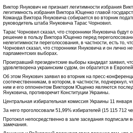
Виктор Янукович не признает легитимности избрания Ви
легитимность избрания Виктора Ющенко главой государств
Команда Виктора Януковича собирается во вторник пода
руководитель штаба Януковича Тарас Чорновил.
Тарас Чорновил сказал, что сторонники Януковича будут
решение в пользу Виктора Ющенко перед переголосовани
нелегитимности переголосования, в частности, есть то, 
Чорновил сказал, что сторонники Януковича и он лично н
парламентских выборах.
Проигравший президентские выборы кандидат заявил, что 
удовлетворена украинским судом, он обратится в Европей
Об этом Янукович заявил во вторник на пресс-конференц
соотечественникам, в котором, в частности, подчеркнул, 
ним и его оппонентом Виктором Ющенко являются последс
Януковича, противоречит Конституции Украины.
Центральная избирательная комиссия Украины 11 январ
За него проголосовали 51,99% избирателей (15 115 712 че
Протокол непосредственно в зале заседания подписали вс
замечания.