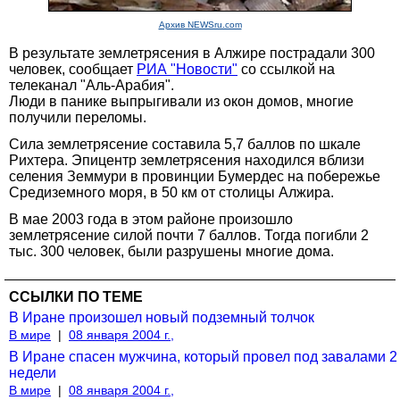
Архив NEWSru.com
В результате землетрясения в Алжире пострадали 300
человек, сообщает
РИА "Новости"
со ссылкой на
телеканал "Аль-Арабия".
Люди в панике выпрыгивали из окон домов, многие
получили переломы.
Сила землетрясение составила 5,7 баллов по шкале
Рихтера. Эпицентр землетрясения находился вблизи
селения Земмури в провинции Бумердес на побережье
Средиземного моря, в 50 км от столицы Алжира.
В мае 2003 года в этом районе произошло
землетрясение силой почти 7 баллов. Тогда погибли 2
тыс. 300 человек, были разрушены многие дома.
ССЫЛКИ ПО ТЕМЕ
В Иране произошел новый подземный толчок
В мире
|
08 января 2004 г.,
В Иране спасен мужчина, который провел под завалами 2
недели
В мире
|
08 января 2004 г.,