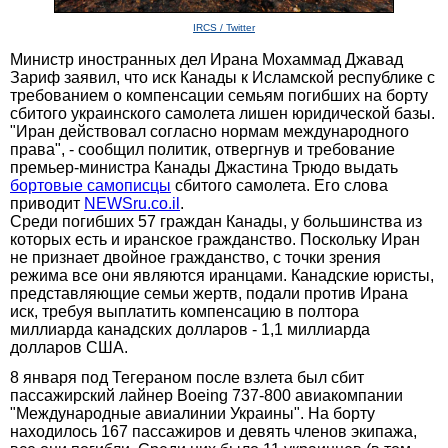
IRCS / Twitter
Министр иностранных дел Ирана Мохаммад Джавад
Зариф заявил, что иск Канады к Исламской республике с
требованием о компенсации семьям погибших на борту
сбитого украинского самолета лишен юридической базы.
"Иран действовал согласно нормам международного
права", - сообщил политик, отвергнув и требование
премьер-министра Канады Джастина Трюдо выдать
бортовые самописцы
сбитого самолета. Его слова
приводит
NEWSru.co.il
.
Среди погибших 57 граждан Канады, у большинства из
которых есть и иранское гражданство. Поскольку Иран
не признает двойное гражданство, с точки зрения
режима все они являются иранцами. Канадские юристы,
представляющие семьи жертв, подали против Ирана
иск, требуя выплатить компенсацию в полтора
миллиарда канадских долларов - 1,1 миллиарда
долларов США.
8 января под Тегераном после взлета был сбит
пассажирский лайнер Boeing 737-800 авиакомпании
"Международные авиалинии Украины". На борту
находилось 167 пассажиров и девять членов экипажа,