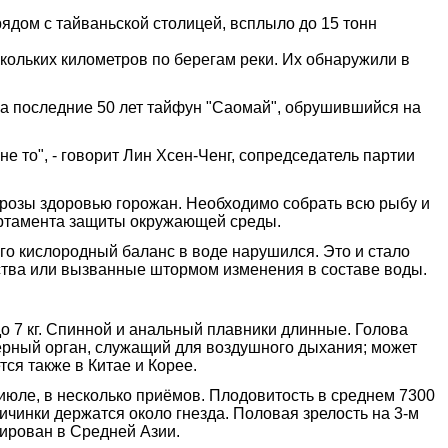
ядом с тайваньской столицей, всплыло до 15 тонн
кольких километров по берегам реки. Их обнаружили в
 за последние 50 лет тайфун "Саомай", обрушившийся на
не то", - говорит Лин Хсен-Ченг, сопредседатель партии
угрозы здоровью горожан. Необходимо собрать всю рыбу и
артамента защиты окружающей среды.
го кислородный баланс в воде нарушился. Это и стало
дства или вызванные штормом изменения в составе воды.
до 7 кг. Спинной и анальный плавники длинные. Голова
ерный орган, служащий для воздушного дыхания; может
тся также в Китае и Корее.
июле, в несколько приёмов. Плодовитость в среднем 7300
Личинки держатся около гнезда. Половая зрелость на 3-м
зирован в Средней Азии.