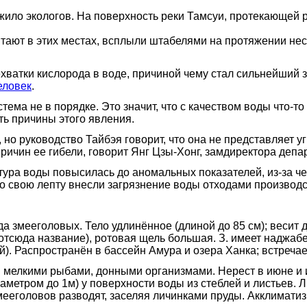
жило экологов. На поверхность реки Тамсуи, протекающей р
итают в этих местах, всплыли штабелями на протяжении нес
ехватки кислорода в воде, причиной чему стал сильнейший
еловек
.
ма не в порядке. Это значит, что с качеством воды что-то 
ть причины этого явления.
но руководство Тайбэя говорит, что она не представляет 
ричин ее гибели, говорит Янг Цзы-Хонг, замдиректора деп
ура воды повысилась до аномальных показателей, из-за че
что свою лепту внесли загрязнение воды отходами произво
а змееголовых. Тело удлинённое (длиной до 85 см); весит 
отсюда название), ротовая щель большая. З. имеет наджаб
й). Распространён в бассейн Амура и озера Ханка; встречае
 мелкими рыбами, донными организмами. Нерест в июне и 
иаметром до 1м) у поверхности воды из стеблей и листьев. 
мееголовов разводят, заселяя личинками пруды. Акклимати