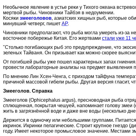
Необычное явление в устье реки у Тихого океана встрево
мертвой рыбы. Чиновники Тайбэя в недоумении.
Косяки
змееголовов
, азиатских хищных рыб, которые об
минувший четверг, пишет
AP
.
Чиновники предполагают, что рыба могла умереть из-за н
восточное побережье Китая. Его жертвами
стали уже 11 ч
"Столько погибающих рыб это предупреждение, что экосисте
зеленых Тайваня. Он призывает как можно скорее выясни
От погибшей рыбы уже пошел характерных запах гниения, 
провести лабораторные анализы на предмет выявления п
По мнению Лин Хсен-Ченга, с приходом тайфуна температ
причиной массовой гибели рыбы. Другая версия гласит, 
Змееголов. Справка
Змееголов (Ophicephalus argus), пресноводная рыба отряд
сплющенная, покрытая чешуей, напоминает голову змеи (
жить в загрязнённой воде и даже вне воды (несколько дне
Держится в одиночку или небольшими группами. Питается
икринок. Икринки пелагические. Строит крупное гнездо (д
году. Имеет некоторое промысловое значение. Местами з