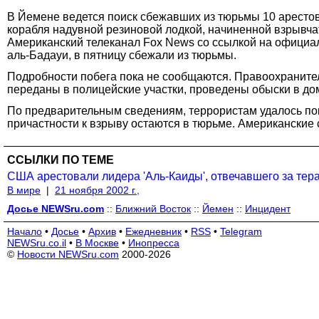
В Йемене ведется поиск сбежавших из тюрьмы 10 арестова
корабля надувной резиновой лодкой, начиненной взрывчат
Американский телеканал Fox News со ссылкой на официа
аль-Бадауи, в пятницу сбежали из тюрьмы.
Подробности побега пока не сообщаются. Правоохранит
переданы в полицейские участки, проведены обыски в до
По предварительным сведениям, террористам удалось поки
причастности к взрыву остаются в тюрьме. Американские 
ССЫЛКИ ПО ТЕМЕ
США арестовали лидера 'Аль-Каиды', отвечавшего за тер
В мире
|
21 ноября 2002 г.,
Досье NEWSru.com
::
Ближний Восток
::
Йемен
::
Инцидент
Начало
•
Досье
•
Архив
•
Ежедневник
•
RSS
•
Telegram
NEWSru.co.il
•
В Москве
•
Инопресса
©
Новости NEWSru.com
2000-2026