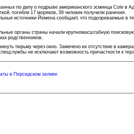
нных по делу о подрыве американского эсминца Cole в Аден
кой, погибли 17 моряков, 39 человек получили ранения.
льные источники Йемена сообщает, что подозреваемые в т
ельные органы страны начали крупномасштабную поисковую
мах родственников.
нуть тюрьму через окно. Замечено их отсутствие в камера
спецслужбы не исключают возможность причастности к терак
акты в Персидском заливе