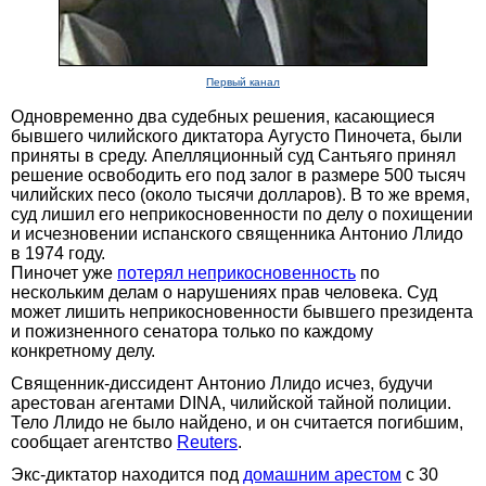
Первый канал
Одновременно два судебных решения, касающиеся
бывшего чилийского диктатора Аугусто Пиночета, были
приняты в среду. Апелляционный суд Сантьяго принял
решение освободить его под залог в размере 500 тысяч
чилийских песо (около тысячи долларов). В то же время,
суд лишил его неприкосновенности по делу о похищении
и исчезновении испанского священника Антонио Ллидо
в 1974 году.
Пиночет уже
потерял неприкосновенность
по
нескольким делам о нарушениях прав человека. Суд
может лишить неприкосновенности бывшего президента
и пожизненного сенатора только по каждому
конкретному делу.
Священник-диссидент Антонио Ллидо исчез, будучи
арестован агентами DINA, чилийской тайной полиции.
Тело Ллидо не было найдено, и он считается погибшим,
сообщает агентство
Reuters
.
Экс-диктатор находится под
домашним арестом
с 30