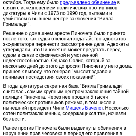
октября. Тогда ему было
предъявлено обвинение
в
связи с исчезновением политических противников
диктатуры в Чили с 1973 по 1990 год, пытками и
убийством в бывшем центре заключения "Вилла
Гримальди".
Решение о домашнем аресте Пиночета было принято
после того, как судья отклонил ходатайство адвокатов
экс-диктатора перенести рассмотрение дела. Адвокаты
утверждали, что Пиночет не может предстать перед
судом в связи с физической и умственной
недееспособностью. Однако Солис, который за
несколько дней до этого допросил Пиночета у него дома,
пришел к выводу, что генерал "мыслит здраво и
понимает последствия своих показаний".
В годы диктатуры секретная база "Вилла Гримальди"
считалась самым крупным центром заключения тайной
полиции Пиночета. Через нее прошли 5 тысяч
политических противников режима, в том числе и
нынешний президент Чили
Мишель Бачелет
. Несколько
сотен политзаключенных, содержащихся там, исчезли
без вести.
Ранее против Пиночета были выдвинуты обвинения в
нарушении прав человека в период его правления в