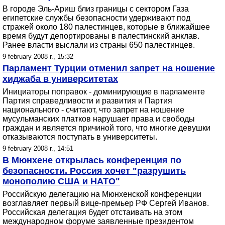
В городе Эль-Ариш близ границы с сектором Газа
египетские службы безопасности удерживают под
стражей около 180 палестинцев, которые в ближайшее
время будут депортированы в палестинский анклав.
Ранее власти выслали из страны 650 палестинцев.
9 february 2008 г., 15:32
Парламент Турции отменил запрет на ношение
хиджаба в университетах
Инициаторы поправок - доминирующие в парламенте
Партия справедливости и развития и Партия
национального - считают, что запрет на ношение
мусульманских платков нарушает права и свободы
граждан и является причиной того, что многие девушки
отказываются поступать в университеты.
9 february 2008 г., 14:51
В Мюнхене открылась конференция по
безопасности. Россия хочет "разрушить
монополию США и НАТО"
Российскую делегацию на Мюнхенской конференции
возглавляет первый вице-премьер РФ Сергей Иванов.
Российская делегация будет отстаивать на этом
международном форуме заявленные президентом