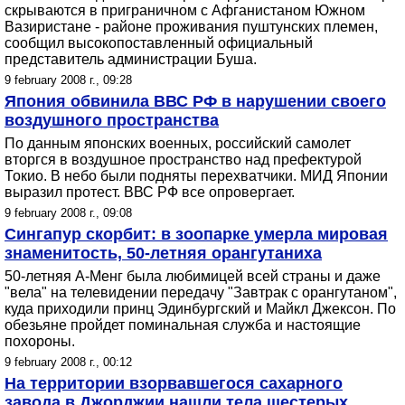
скрываются в приграничном с Афганистаном Южном
Вазиристане - районе проживания пуштунских племен,
сообщил высокопоставленный официальный
представитель администрации Буша.
9 february 2008 г., 09:28
Япония обвинила ВВС РФ в нарушении своего
воздушного пространства
По данным японских военных, российский самолет
вторгся в воздушное пространство над префектурой
Токио. В небо были подняты перехватчики. МИД Японии
выразил протест. ВВС РФ все опровергает.
9 february 2008 г., 09:08
Сингапур скорбит: в зоопарке умерла мировая
знаменитость, 50-летняя орангутаниха
50-летняя А-Менг была любимицей всей страны и даже
"вела" на телевидении передачу "Завтрак с орангутаном",
куда приходили принц Эдинбургский и Майкл Джексон. По
обезьяне пройдет поминальная служба и настоящие
похороны.
9 february 2008 г., 00:12
На территории взорвавшегося сахарного
завода в Джорджии нашли тела шестерых