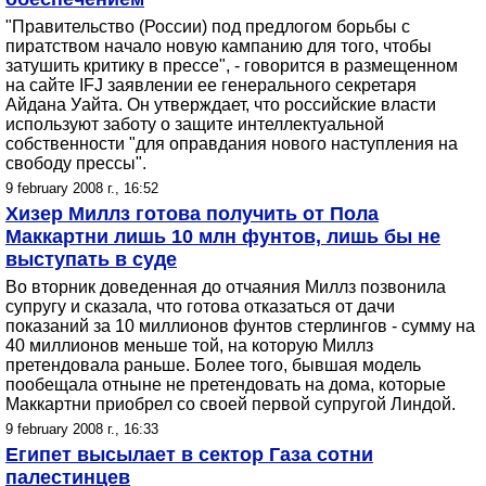
"Правительство (России) под предлогом борьбы с
пиратством начало новую кампанию для того, чтобы
затушить критику в прессе", - говорится в размещенном
на сайте IFJ заявлении ее генерального секретаря
Айдана Уайта. Он утверждает, что российские власти
используют заботу о защите интеллектуальной
собственности "для оправдания нового наступления на
свободу прессы".
9 february 2008 г., 16:52
Хизер Миллз готова получить от Пола
Маккартни лишь 10 млн фунтов, лишь бы не
выступать в суде
Во вторник доведенная до отчаяния Миллз позвонила
супругу и сказала, что готова отказаться от дачи
показаний за 10 миллионов фунтов стерлингов - сумму на
40 миллионов меньше той, на которую Миллз
претендовала раньше. Более того, бывшая модель
пообещала отныне не претендовать на дома, которые
Маккартни приобрел со своей первой супругой Линдой.
9 february 2008 г., 16:33
Египет высылает в сектор Газа сотни
палестинцев