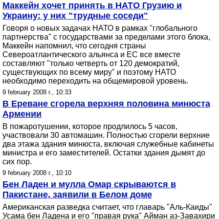
Маккейн хочет принять в НАТО Грузию и
Украину: у них "трудные соседи"
Говоря о новых задачах НАТО в рамках "глобального
партнерства" с государствами за пределами этого блока,
Маккейн напомнил, что сегодня страны
Североатлантического альянса и ЕС все вместе
составляют "только четверть от 120 демократий,
существующих по всему миру" и поэтому НАТО
необходимо переходить на общемировой уровень.
9 february 2008 г., 10:33
В Ереване сгорела верхняя половина минюста
Армении
В пожаротушении, которое продлилось 5 часов,
участвовали 30 автомашин. Полностью сгорели верхние
два этажа здания минюста, включая служебные кабинеты
министра и его заместителей. Остатки здания дымят до
сих пор.
9 february 2008 г., 10:10
Бен Ладен и мулла Омар скрываются в
Пакистане, заявили в Белом доме
Американская разведка считает, что главарь "Аль-Каиды"
Усама бен Ладена и его "правая рука" Айман аз-Завахири