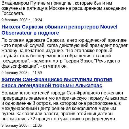
Владимиром Путиным принципы, которые были им
озвучены в пятницу в Москве на расширенном заседании
Госсовета.
9 february 2008 г., 13:24
Николя Саркози обвинил репортеров Nouvel
Observateur в подлоге
По словам адвоката Саркози, в его юридической практике
- это первый случай, когда действующий президент подает
жалобу на печатное издание. "Но это также первый
случай столь бесцеремонного обращения с главой
государства", - заметил мэтр Тьерри Эрзог. "Речь идет о
фальсификации", - отметил он.
9 february 2008 г., 11:59
Жители Сан-Франциско выступили против
сноса легендарной тюрьмы Алькатрас
Большинство жителей города Сан-Франциско не желают
превращать знаменитую американскую тюрьму Алькатрас
и одноименный остров, на котором она расположена, в
международный центр решения конфликтов мирным
путем. Как заявили власти, против этой инициативы
высказались 72 процентов участников референдума.
9 february 2008 г., 11:36