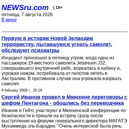
NEWSru.com
| 18+
пятница, 7 августа 2026
В мире
Первую в истории Новой Зеландии
террористку, пытавшуюся угнать самолет,
обследуют психиатры
Инцидент произошел в пятницу утром, когда одна из
пассажирок 19-местного самолета Jetstream J32,
совершавшего внутренний рейс, ворвалась в кабину и,
угрожая ножом, потребовала от пилотов лететь в
Австралию. В противном случае она угрожала взорвать
самолет.
9 february 2008 г., 20:19
Сергей Иванов провел в Мюнхене переговоры с
шефом Пентагона - обошлись без переводчика
Иванов и Гейтс участвуют в Мюнхенской конференции по
безопасности и пришли на встречу сразу после
выступления на форуме генерального директора МАГАТЭ
Мухаммеда эль-Барадеи. "Очень интересной была речь