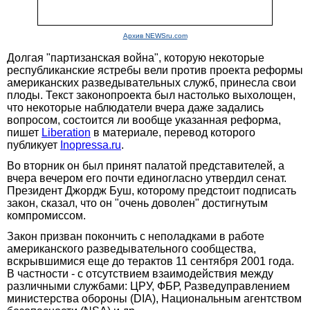
Архив NEWSru.com
Долгая "партизанская война", которую некоторые
республиканские ястребы вели против проекта реформы
американских разведывательных служб, принесла свои
плоды. Текст законопроекта был настолько выхолощен,
что некоторые наблюдатели вчера даже задались
вопросом, состоится ли вообще указанная реформа,
пишет
Liberation
в материале, перевод которого
публикует
Inopressa.ru
.
Во вторник он был принят палатой представителей, а
вчера вечером его почти единогласно утвердил сенат.
Президент Джордж Буш, которому предстоит подписать
закон, сказал, что он "очень доволен" достигнутым
компромиссом.
Закон призван покончить с неполадками в работе
американского разведывательного сообщества,
вскрывшимися еще до терактов 11 сентября 2001 года.
В частности - с отсутствием взаимодействия между
различными службами: ЦРУ, ФБР, Разведуправлением
министерства обороны (DIA), Национальным агентством