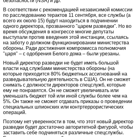
безопасности (NSA) и др.
В соответствии с рекомендацией независимой комиссии
по расследованию терактов 11 сентября, все службы (а
всего их около 15) будут находиться в подчинении
одного директора, прозванного "царем разведки". Но во
время обсуждения в конгрессе многие депутаты
выступали против введения этой инстанции, ссылаясь
на заботу о должном функционировании министерства
обороны. Ради достижения компромисса полномочия
"царя" – с одобрения Белого дома – были урезаны.
Новый директор разведки не будет иметь большой
власти над службами министерства обороны (на
которые приходится 80% бюджетных ассигнований на
разведывательную деятельность в США). Он не сможет
снимать с должности директоров спецслужб, которые
ему не понравятся. Он не сможет увеличивать или
уменьшать бюджет той или иной службы более чем на
5%. Он также не сможет отдавать приказы о проведении
специальных шпионских или контртеррористических
операций.
Поэтому нет уверенности в том, что этот новый директор
разведки будет достаточно авторитетной фигурой, чтобы
заставить себе подчиняться различные спецслужбы.