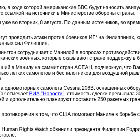
 в ходе которой американские ВВС будут наносить авиауд
о ссылкой на источники в Министерстве обороны страны.
уже во вторник, 8 августа. По данным источников, во вре
гут проводить атаки против боевиков ИГ* на Филиппинах, 
женных сил Филиппин.
ингтон сотрудничает с Манилой в вопросах противодействи
анских военных, которые оказывают стране поддержку в б
вший в Манилу на саммит стран АСЕАН, подчеркнул, что В
ко легких самолетов и беспилотников для воздушной разве
.
ва одномоторных самолета Cessna 208B, оснащенных обору
Как отмечает
РИА "Новости"
, стоимость сделки превысила 
ей и дополнительно планируют поставить 250 ракетных гран
го противоречия в том, что США помогают Маниле в борьбе
и Human Rights Watch обвинили президента Филиппин Родриг
рговле.