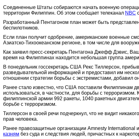
Соединенные Штаты собираются начать военную операцию,
территории Филиппин. Об этом сообщает телеканал
NBC
с
Разработанный Пентагоном план может быть представлен 
беспилотников.
Если план получит одобрение, американские военные смо
Азиатско-Тихоокеанском регионе, в том числе для воору
Как заявил пресс-секретарь Пентагона Джефф Дэвис, Ваш
время на Филиппинах находится небольшая группа америк
В понедельник госсекретарь США Рекс Тиллерсон, прибы
разведывательной информацией и предоставил им несколь
отношении стратегии борьбы с экстремистами, добавил он
Ранее стало известно, что США поставили Филиппинам д
использоваться, в частности, для борьбы с терроризмом. 
филиппинской армии 992 ракеты, 1040 ракетных двигател
борьбе с терроризмом.
Тиллерсон в своей речи подчеркнул, что не видит никако
прав человека.
Ранее правозащитные организации Amnesty International 
казням
без суда и следствия людей, причастных к наркото