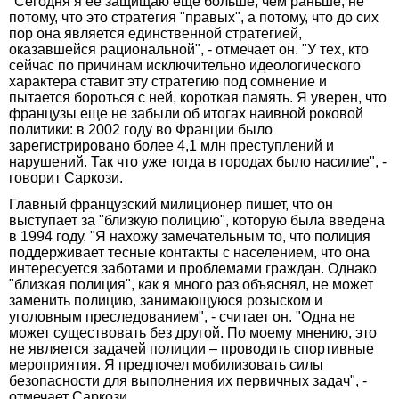
"Сегодня я ее защищаю еще больше, чем раньше; не
потому, что это стратегия "правых", а потому, что до сих
пор она является единственной стратегией,
оказавшейся рациональной", - отмечает он. "У тех, кто
сейчас по причинам исключительно идеологического
характера ставит эту стратегию под сомнение и
пытается бороться с ней, короткая память. Я уверен, что
французы еще не забыли об итогах наивной роковой
политики: в 2002 году во Франции было
зарегистрировано более 4,1 млн преступлений и
нарушений. Так что уже тогда в городах было насилие", -
говорит Саркози.
Главный французский милиционер пишет, что он
выступает за "близкую полицию", которую была введена
в 1994 году. "Я нахожу замечательным то, что полиция
поддерживает тесные контакты с населением, что она
интересуется заботами и проблемами граждан. Однако
"близкая полиция", как я много раз объяснял, не может
заменить полицию, занимающуюся розыском и
уголовным преследованием", - считает он. "Одна не
может существовать без другой. По моему мнению, это
не является задачей полиции – проводить спортивные
мероприятия. Я предпочел мобилизовать силы
безопасности для выполнения их первичных задач", -
отмечает Саркози.