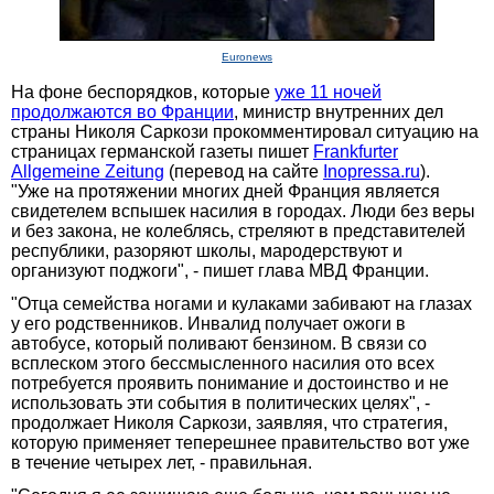
Euronews
На фоне беспорядков, которые
уже 11 ночей
продолжаются во Франции
, министр внутренних дел
страны Николя Саркози прокомментировал ситуацию на
страницах германской газеты пишет
Frankfurter
Allgemeine Zeitung
(перевод на сайте
Inopressa.ru
).
"Уже на протяжении многих дней Франция является
свидетелем вспышек насилия в городах. Люди без веры
и без закона, не колеблясь, стреляют в представителей
республики, разоряют школы, мародерствуют и
организуют поджоги", - пишет глава МВД Франции.
"Отца семейства ногами и кулаками забивают на глазах
у его родственников. Инвалид получает ожоги в
автобусе, который поливают бензином. В связи со
всплеском этого бессмысленного насилия ото всех
потребуется проявить понимание и достоинство и не
использовать эти события в политических целях", -
продолжает Николя Саркози, заявляя, что стратегия,
которую применяет теперешнее правительство вот уже
в течение четырех лет, - правильная.