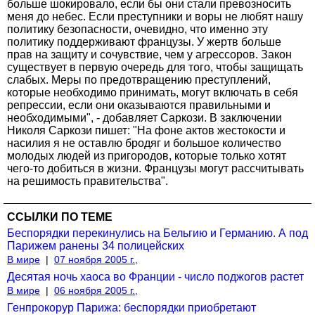
больше шокировало, если бы они стали превозносить
меня до небес. Если преступники и воры не любят нашу
политику безопасности, очевидно, что именно эту
политику поддерживают французы. У жертв больше
прав на защиту и сочувствие, чем у агрессоров. Закон
существует в первую очередь для того, чтобы защищать
слабых. Меры по предотвращению преступлений,
которые необходимо принимать, могут включать в себя
репрессии, если они оказываются правильными и
необходимыми", - добавляет Саркози. В заключении
Николя Саркози пишет: "На фоне актов жестокости и
насилия я не оставлю бродяг и большое количество
молодых людей из пригородов, которые только хотят
чего-то добиться в жизни. Французы могут рассчитывать
на решимость правительства".
ССЫЛКИ ПО ТЕМЕ
Беспорядки перекинулись на Бельгию и Германию. А под
Парижем ранены 34 полицейских
В мире
|
07 ноября 2005 г.,
Десятая ночь хаоса во Франции - число поджогов растет
В мире
|
06 ноября 2005 г.,
Генпрокорур Парижа: беспорядки приобретают