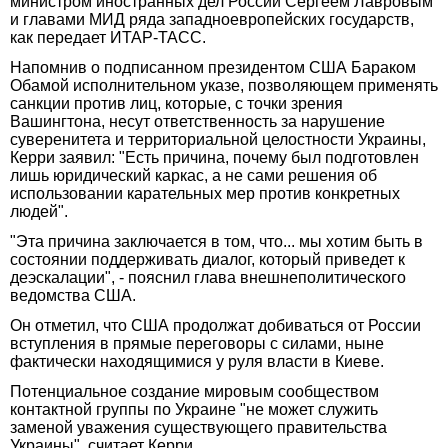
министром иностранных дел России Сергеем Лавровым
и главами МИД ряда западноевропейских государств,
как передает ИТАР-ТАСС.
Напомнив о подписанном президентом США Бараком
Обамой исполнительном указе, позволяющем применять
санкции против лиц, которые, с точки зрения
Вашингтона, несут ответственность за нарушение
суверенитета и территориальной целостности Украины,
Керри заявил: "Есть причина, почему был подготовлен
лишь юридический каркас, а не сами решения об
использовании карательных мер против конкретных
людей".
"Эта причина заключается в том, что... мы хотим быть в
состоянии поддерживать диалог, который приведет к
деэскалации", - пояснил глава внешнеполитического
ведомства США.
Он отметил, что США продолжат добиваться от России
вступления в прямые переговоры с силами, ныне
фактически находящимися у руля власти в Киеве.
Потенциальное создание мировым сообществом
контактной группы по Украине "не может служить
заменой уважения существующего правительства
Украины", считает Керри.