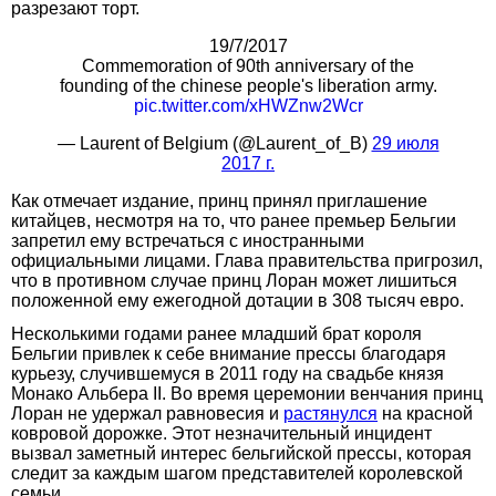
разрезают торт.
19/7/2017
Commemoration of 90th anniversary of the
founding of the chinese people's liberation army.
pic.twitter.com/xHWZnw2Wcr
— Laurent of Belgium (@Laurent_of_B)
29 июля
2017 г.
Как отмечает издание, принц принял приглашение
китайцев, несмотря на то, что ранее премьер Бельгии
запретил ему встречаться с иностранными
официальными лицами. Глава правительства пригрозил,
что в противном случае принц Лоран может лишиться
положенной ему ежегодной дотации в 308 тысяч евро.
Несколькими годами ранее младший брат короля
Бельгии привлек к себе внимание прессы благодаря
курьезу, случившемуся в 2011 году на свадьбе князя
Монако Альбера II. Во время церемонии венчания принц
Лоран не удержал равновесия и
растянулся
на красной
ковровой дорожке. Этот незначительный инцидент
вызвал заметный интерес бельгийской прессы, которая
следит за каждым шагом представителей королевской
семьи.