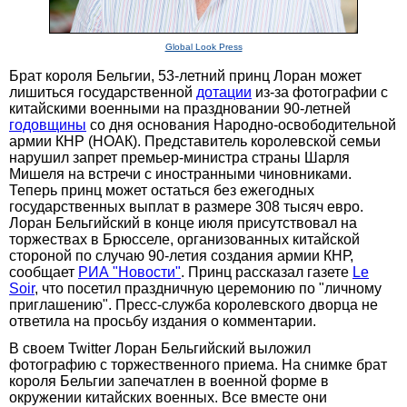
Global Look Press
Брат короля Бельгии, 53-летний принц Лоран может
лишиться государственной
дотации
из-за фотографии с
китайскими военными на праздновании 90-летней
годовщины
со дня основания Народно-освободительной
армии КНР (НОАК). Представитель королевской семьи
нарушил запрет премьер-министра страны Шарля
Мишеля на встречи с иностранными чиновниками.
Теперь принц может остаться без ежегодных
государственных выплат в размере 308 тысяч евро.
Лоран Бельгийский в конце июля присутствовал на
торжествах в Брюсселе, организованных китайской
стороной по случаю 90-летия создания армии КНР,
сообщает
РИА "Новости"
. Принц рассказал газете
Le
Soir
, что посетил праздничную церемонию по "личному
приглашению". Пресс-служба королевского дворца не
ответила на просьбу издания о комментарии.
В своем Twitter Лоран Бельгийский выложил
фотографию с торжественного приема. На снимке брат
короля Бельгии запечатлен в военной форме в
окружении китайских военных. Все вместе они