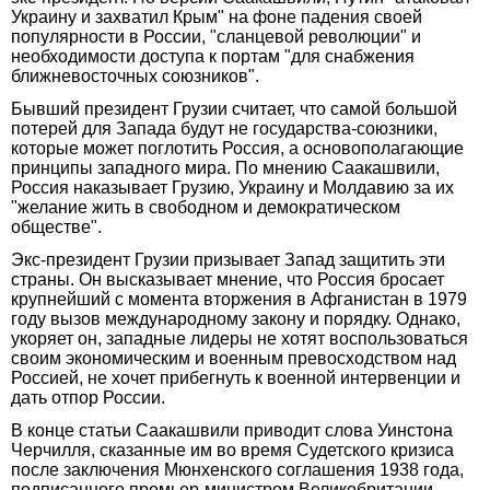
Украину и захватил Крым" на фоне падения своей
популярности в России, "сланцевой революции" и
необходимости доступа к портам "для снабжения
ближневосточных союзников".
Бывший президент Грузии считает, что самой большой
потерей для Запада будут не государства-союзники,
которые может поглотить Россия, а основополагающие
принципы западного мира. По мнению Саакашвили,
Россия наказывает Грузию, Украину и Молдавию за их
"желание жить в свободном и демократическом
обществе".
Экс-президент Грузии призывает Запад защитить эти
страны. Он высказывает мнение, что Россия бросает
крупнейший с момента вторжения в Афганистан в 1979
году вызов международному закону и порядку. Однако,
укоряет он, западные лидеры не хотят воспользоваться
своим экономическим и военным превосходством над
Россией, не хочет прибегнуть к военной интервенции и
дать отпор России.
В конце статьи Саакашвили приводит слова Уинстона
Черчилля, сказанные им во время Судетского кризиса
после заключения Мюнхенского соглашения 1938 года,
подписанного премьер-министром Великобритании