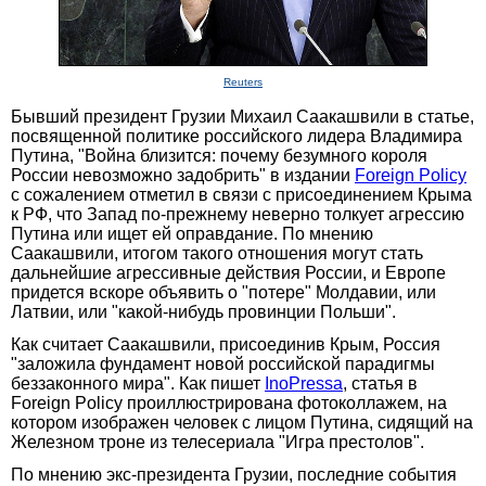
Reuters
Бывший президент Грузии Михаил Саакашвили в статье,
посвященной политике российского лидера Владимира
Путина, "Война близится: почему безумного короля
России невозможно задобрить" в издании
Foreign Policy
с сожалением отметил в связи с присоединением Крыма
к РФ, что Запад по-прежнему неверно толкует агрессию
Путина или ищет ей оправдание. По мнению
Саакашвили, итогом такого отношения могут стать
дальнейшие агрессивные действия России, и Европе
придется вскоре объявить о "потере" Молдавии, или
Латвии, или "какой-нибудь провинции Польши".
Как считает Саакашвили, присоединив Крым, Россия
"заложила фундамент новой российской парадигмы
беззаконного мира". Как пишет
InoPressa
, статья в
Foreign Policy проиллюстрирована фотоколлажем, на
котором изображен человек с лицом Путина, сидящий на
Железном троне из телесериала "Игра престолов".
По мнению экс-президента Грузии, последние события