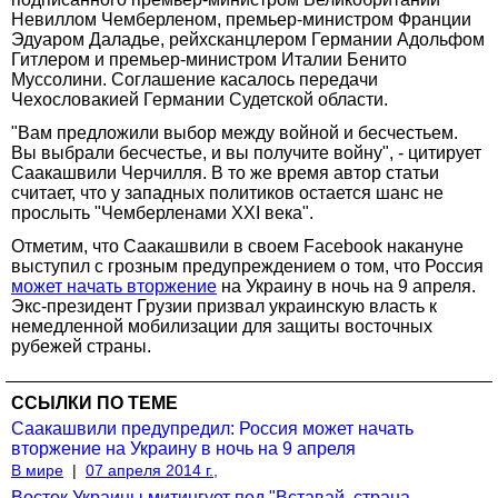
Невиллом Чемберленом, премьер-министром Франции
Эдуаром Даладье, рейхсканцлером Германии Адольфом
Гитлером и премьер-министром Италии Бенито
Муссолини. Соглашение касалось передачи
Чехословакией Германии Судетской области.
"Вам предложили выбор между войной и бесчестьем.
Вы выбрали бесчестье, и вы получите войну", - цитирует
Саакашвили Черчилля. В то же время автор статьи
считает, что у западных политиков остается шанс не
прослыть "Чемберленами XXI века".
Отметим, что Саакашвили в своем Facebook накануне
выступил с грозным предупреждением о том, что Россия
может начать вторжение
на Украину в ночь на 9 апреля.
Экс-президент Грузии призвал украинскую власть к
немедленной мобилизации для защиты восточных
рубежей страны.
ССЫЛКИ ПО ТЕМЕ
Саакашвили предупредил: Россия может начать
вторжение на Украину в ночь на 9 апреля
В мире
|
07 апреля 2014 г.,
Восток Украины митингует под "Вставай, страна