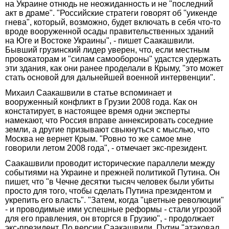
на Украине отнюдь не неожиданность и не "последний
акт в драме". "Российские стратеги говорят об "уикенде
гнева", который, возможно, будет включать в себя что-то
вроде вооруженной осады правительственных зданий
на Юге и Востоке Украины", - пишет Саакашвили.
Бывший грузинский лидер уверен, что, если местным
провокаторам и "силам самообороны" удастся удержать
эти здания, как они ранее проделали в Крыму, "это может
стать основой для дальнейшей военной интервенции".
Михаил Саакашвили в статье вспоминает и
вооруженный конфликт в Грузии 2008 года. Как он
констатирует, в настоящее время одни эксперты
намекают, что Россия вправе аннексировать соседние
земли, а другие призывают свыкнуться с мыслью, что
Москва не вернет Крым. "Ровно то же самое мне
говорили летом 2008 года", - отмечает экс-президент.
Саакашвили проводит исторические параллели между
событиями на Украине и прежней политикой Путина. Он
пишет, что "в Чечне десятки тысяч человек были убиты
просто для того, чтобы сделать Путина президентом и
укрепить его власть". "Затем, когда "цветные революции"
- и проводимые ими успешные реформы - стали угрозой
для его правления, он вторгся в Грузию", - продолжает
экс-президент. По версии Саакашвили, Путин "атаковал