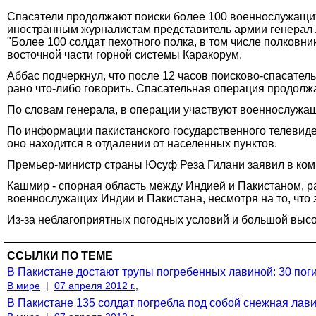
Спасатели продолжают поиски более 100 военнослужащи
иностранным журналистам представитель армии генерал 
"Более 100 солдат пехотного полка, в том числе полковни
восточной части горной системы Каракорум.
Аббас подчеркнул, что после 12 часов поисково-спасател
рано что-либо говорить. Спасательная операция продолжае
По словам генерала, в операции участвуют военнослужащ
По информации пакистанского государственного телевиден
оно находится в отдалении от населенных пунктов.
Премьер-министр страны Юсуф Реза Гилани заявил в комм
Кашмир - спорная область между Индией и Пакистаном, р
военнослужащих Индии и Пакистана, несмотря на то, что 
Из-за неблагоприятных погодных условий и большой высот
ССЫЛКИ ПО ТЕМЕ
В Пакистане достают трупы погребенных лавиной: 30 пог
В мире
|
07 апреля 2012 г.,
В Пакистане 135 солдат погребла под собой снежная лав