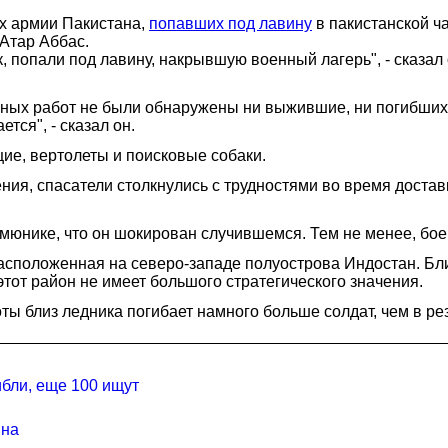
х армии Пакистана,
попавших под лавину
в пакистанской ч
Атар Аббас.
к, попали под лавину, накрывшую военный лагерь", - сказа
ьных работ не были обнаружены ни выжившие, ни погибших.
тся", - сказал он.
ие, вертолеты и поисковые собаки.
ия, спасатели столкнулись с трудностями во время доставк
юнике, что он шокирован случившемся. Тем не менее, боев
асположенная на северо-западе полуострова Индостан. Бл
этот район не имеет большого стратегического значения.
ы близ ледника погибает намного больше солдат, чем в ре
ибли, еще 100 ищут
ина