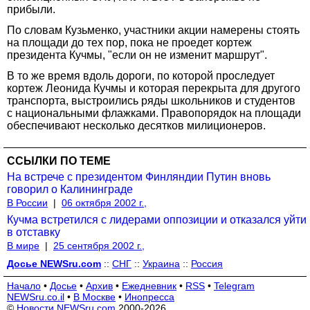
прибыли.
По словам Кузьменко, участники акции намерены стоять
на площади до тех пор, пока не проедет кортеж
президента Кучмы, "если он не изменит маршрут".
В то же время вдоль дороги, по которой проследует
кортеж Леонида Кучмы и которая перекрыта для другого
транспорта, выстроились ряды школьников и студентов
с национальными флажками. Правопорядок на площади
обеспечивают несколько десятков милиционеров.
ССЫЛКИ ПО ТЕМЕ
На встрече с президентом Финляндии Путин вновь
говорил о Калининграде
В России
|
06 октября 2002 г.,
Кучма встретился с лидерами оппозиции и отказался уйти
в отставку
В мире
|
25 сентября 2002 г.,
Досье NEWSru.com
::
СНГ
::
Украина
::
Россия
Начало
•
Досье
•
Архив
•
Ежедневник
•
RSS
•
Telegram
NEWSru.co.il
•
В Москве
•
Инопресса
©
Новости NEWSru.com
2000-2026