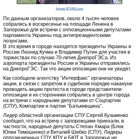
Архив NTVRU.com
По данным организаторов, около 4 тысяч человек
собрались в воскресенье на площади Ленина в
Запорожье для встречи с оппозиционными депутатами
парламента Украины под антипрезидентскими
лозунгами.
В это время в городе находятся президенты Украины и
России Леонид Кучма и Владимир Путин для участия в
торжествах по случаю 70-летия ДнепроГЭСа. Из
аэропорта президенты России и Украины отправились
на ДнепроГЭС. Так что акции оппозиции они не увидят.
Как сообщили агентству "Интерфакс" организаторы
акции, в связи с запретом в судебном порядке накануне
проводить акцию протеста в городе представители
оппозиции и их сторонники собрались в центре города
на встречи с народными депутатами от Соцпартии
(СПУ), Компартии и партии "Батькивщина".
Лидер областной организации СПУ Сергей Кузьменко
сообщил, что на встречу с запорожцами приехали, в
частности, народные депутаты Степан Хмара (Блок
Юлии Тимошенко) и Виталий Шибко (СПУ). Лидеры
оппозиционных СПУ, КПУ и БЮТ в Запорожье не