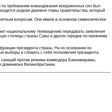
ю по требованию командования вооруженных сил был
аходится родная деревня главы правительства, который
джетным вопросам. Они имели в основном символическое
шают национальному телевидению передавать заявления
лицах столицы страны Сувы и других городов по-прежнему
ункции президента страны. На их основании он
ные выборы и сложить с себя полномочия президента.
ию санкций против режима коммодора Баинимарамы.
 и доминиона Великобритании.