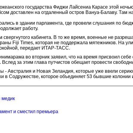
кеанского государства Фиджи Лайсениа Карасе этой ночь
сом доставлен на отдаленный остров Вануа-Балаву. Там н
брались в здании парламента, где провели слушания по бю
родолжает работу.
свергнутого кабинета. В то же время, военные не разре
раны Fiji Times, которая не поддержала мятежников. На у
покойной, передает ИТАР-ТАСС.
марама во вторник заявил, что на время присвоил себе ф
. Вслед за этим глава путчистов обещает провести свобод
ны - Австралия и Новая Зеландия, которые уже ввели сер
жи в Содружестве, которое объединяет 53 бывшие колонии
 медик
амент и сместил премьера