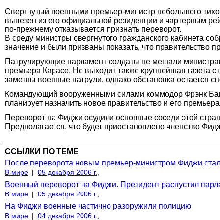
Свергнутый военными премьер-министр небольшого тихоо
вывезен из его официальной резиденции и чартерным рей
по-прежнему отказывается признать переворот.
В среду министры свергнутого гражданского кабинета со
значение и были призваны показать, что правительство п
Патрулирующие парламент солдаты не мешали министрам 
премьера Карасе. Не выходит также крупнейшая газета ст
заметны военные патрули, однако обстановка остается с
Командующий вооруженными силами коммодор Фрэнк Баини
планирует назначить новое правительство и его премьера
Переворот на Фиджи осудили основные соседи этой стра
Предполагается, что будет приостановлено членство Фид
ССЫЛКИ ПО ТЕМЕ
После переворота новым премьер-министром Фиджи стал
В мире
|
05 декабря 2006 г.,
Военный переворот на Фиджи. Президент распустил парл
В мире
|
05 декабря 2006 г.,
На Фиджи военные частично разоружили полицию
В мире
|
04 декабря 2006 г.,