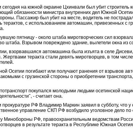
ози сегодня на южной окраине Цхинвали был убит строител
щий обязанности министра внутренних дел Южной Осетии 
тороны. Пассажир был убит на месте, водитель не пострада
 терактов, с использованием автомашин, привезенных с г
а.
нувшую пятницу - около штаба миротворческих сил взорвал
во штаба. Взрывом повреждено здание, вылетели окна из с
ии, взорвавшаяся автомашина была изъята в селе Дисеви,
. Жертвами теракта стали девять миротворцев, в том числ
телей.
жной Осетии погибают или получают ранения от взрывов авт
акомыми с грузинской стороны о приобретении транспорта, 
автотранспорт покупался молодыми людьми осетинской наци
ятельности", - считает она.
рокуратуре РФ Владимир Маркин заявил в субботу, что у с
твенное управление СКП РФ возбудило уголовное дело по с
ву Минобороны РФ, правоохранительным ведомствам Росси
ротворцев в результате теракта в Республике Южная Осети