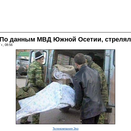
. По данным МВД Южной Осетии, стрелял
г., 08:56
Телекомпания Эхо