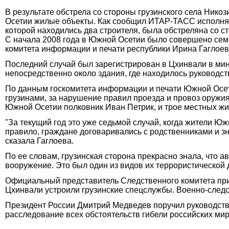
В результате обстрела со стороны грузинского села Ник
Осетии жилые объекты. Как сообщил ИТАР-ТАСС исполняю
которой находились два строителя, была обстреляна со с
С начала 2008 года в Южной Осетии было совершено семь
комитета информации и печати республики Ирина Гаглоев
Последний случай был зарегистрирован в Цхинвали в ми
непосредственно около здания, где находилось руководст
По данным госкомитета информации и печати Южной Осет
грузинами, за нарушение правил проезда и провоз оружия
Южной Осетии полковник Иван Петрик, и трое местных жи
"За текущий год это уже седьмой случай, когда жители Ю
правило, граждане договаривались с родственниками и зн
сказала Гаглоева.
По ее словам, грузинская сторона прекрасно знала, что 
вооружение. Это был один из видов их террористической де
Официальный представитель Следственного комитета при п
Цхинвали устроили грузинские спецслужбы. Военно-следс
Президент России Дмитрий Медведев поручил руководст
расследование всех обстоятельств гибели российских ми