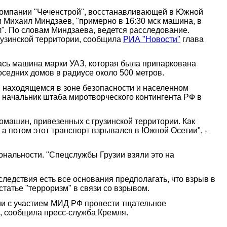
ь компании "Чеченстрой", восстанавливающей в Южной
Михаил Миндзаев, "примерно в 16:30 мск машина, в
л". По словам Миндзаева, ведется расследование.
рузинской территории, сообщила
РИА "Новости"
глава
ась машина марки УАЗ, которая была припаркована
оседних домов в радиусе около 500 метров.
 находящемся в зоне безопасности и населенном
е начальник штаба миротворческого контингента РФ в
омашин, привезенных с грузинской территории. Как
а потом этот транспорт взрывался в Южной Осетии", -
ональности. "Спецслужбы Грузии взяли это на
ледствия есть все основания предполагать, что взрыв в
татье "терроризм" в связи со взрывом.
и с участием МИД РФ провести тщательное
я, сообщила пресс-служба Кремля.