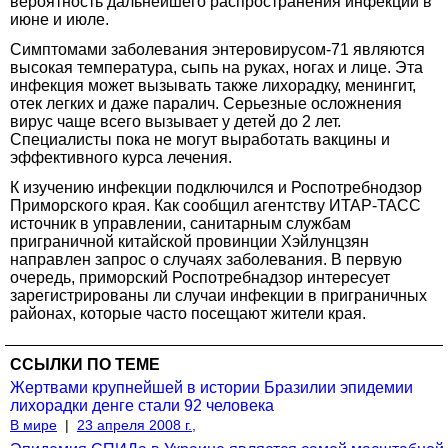
вероятность дальнейшего распространения инфекции в
июне и июле.
Симптомами заболевания энтеровирусом-71 являются
высокая температура, сыпь на руках, ногах и лице. Эта
инфекция может вызывать также лихорадку, менингит,
отек легких и даже паралич. Серьезные осложнения
вирус чаще всего вызывает у детей до 2 лет.
Специалисты пока не могут выработать вакцины и
эффективного курса лечения.
К изучению инфекции подключился и Роспотребнодзор
Приморского края. Как сообщил агентству ИТАР-ТАСС
источник в управлении, санитарным службам
приграничной китайской провинции Хэйлунцзян
направлен запрос о случаях заболевания. В первую
очередь, приморский Роспотребнадзор интересует
зарегистрированы ли случаи инфекции в приграничных
районах, которые часто посещают жители края.
ССЫЛКИ ПО ТЕМЕ
Жертвами крупнейшей в истории Бразилии эпидемии
лихорадки денге стали 92 человека
В мире
|
23 апреля 2008 г.,