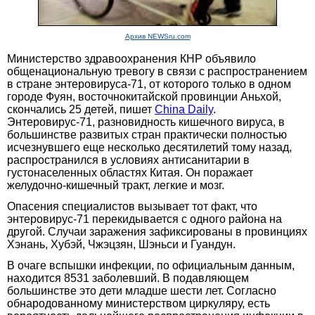
Архив NEWSru.com
Министерство здравоохранения КНР объявило
общенациональную тревогу в связи с распространением
в стране энтеровируса-71, от которого только в одном
городе Фуян, восточнокитайской провинции Аньхой,
скончались 25 детей, пишет
China Daily
.
Энтеровирус-71, разновидность кишечного вируса, в
большинстве развитых стран практически полностью
исчезнувшего еще несколько десятилетий тому назад,
распространился в условиях антисанитарии в
густонаселенных областях Китая. Он поражает
желудочно-кишечный тракт, легкие и мозг.
Опасения специалистов вызывает тот факт, что
энтеровирус-71 перекидывается с одного района на
другой. Случаи заражения зафиксированы в провинциях
Хэнань, Хубэй, Чжэцзян, Шэньси и Гуандун.
В очаге вспышки инфекции, по официальным данным,
находится 8531 заболевший. В подавляющем
большинстве это дети младше шести лет. Согласно
обнародованному министерством циркуляру, есть