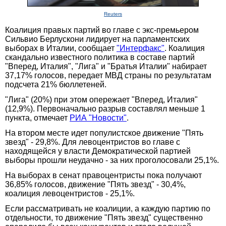
Reuters
Коалиция правых партий во главе с экс-премьером
Сильвио Берлускони лидирует на парламентских
выборах в Италии, сообщает
"Интерфакс"
. Коалиция
скандально известного политика в составе партий
"Вперед, Италия", "Лига" и "Братья Италии" набирает
37,17% голосов, передает МВД страны по результатам
подсчета 21% бюллетеней.
"Лига" (20%) при этом опережает "Вперед, Италия"
(12,9%). Первоначально разрыв составлял меньше 1
пункта, отмечает
РИА "Новости"
.
На втором месте идет популистское движение "Пять
звезд" - 29,8%. Для левоцентристов во главе с
находящейся у власти Демократической партией
выборы прошли неудачно - за них проголосовали 25,1%.
На выборах в сенат правоцентристы пока получают
36,85% голосов, движение "Пять звезд" - 30,4%,
коалиция левоцентристов - 25,1%.
Если рассматривать не коалиции, а каждую партию по
отдельности, то движение "Пять звезд" существенно