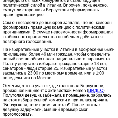
опередило бы всех конкурентов и стало ведущей
политической силой в Италии. Впрочем, пока неясно,
смогут ли сторонники Берлускони сформировать
правящую коалицию.
Сам он незадолго до выборов заявлял, что не намерен
формировать правящую коалицию с политическими
противниками. В случае невозможности формирования
стабильного правительства он обещал добиваться
повторного голосования.
На избирательные участки в Италии в воскресенье были
приглашены более 46 млн граждан, чтобы определить
новый состав обеих палат национального парламента.
Палату депутатов избирают граждане старше 18 лет,
сенаторов - люди старше 25. Избирательные участки
закрылись в 23:00 по местному времени, или в 1:00
понедельника по Москве.
Отметим, что на участке, где голосовал Берлускони,
произошел инцидент с активисткой Femen (
ВИДЕО
).
Полуголая девушка забежала в помещение, забралась
на стол избирательной комиссии и принялась кричать
"Берлускони, твое время истекло!" После того как
девушку задержали, бывший премьер смог
проголосовать.