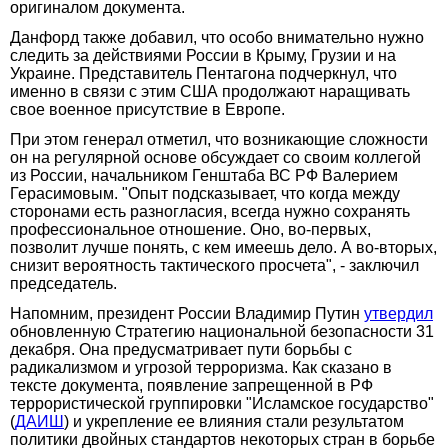
оригиналом документа.
Данфорд также добавил, что особо внимательно нужно
следить за действиями России в Крыму, Грузии и на
Украине. Представитель Пентагона подчеркнул, что
именно в связи с этим США продолжают наращивать
свое военное присутствие в Европе.
При этом генерал отметил, что возникающие сложности
он на регулярной основе обсуждает со своим коллегой
из России, начальником Генштаба ВС РФ Валерием
Герасимовым. "Опыт подсказывает, что когда между
сторонами есть разногласия, всегда нужно сохранять
профессиональное отношение. Оно, во-первых,
позволит лучше понять, с кем имеешь дело. А во-вторых,
снизит вероятность тактического просчета", - заключил
председатель.
Напомним, президент России Владимир Путин
утвердил
обновленную Стратегию национальной безопасности 31
декабря. Она предусматривает пути борьбы с
радикализмом и угрозой терроризма. Как сказано в
тексте документа, появление запрещенной в РФ
террористической группировки "Исламское государство"
(
ДАИШ
) и укрепление ее влияния стали результатом
политики двойных стандартов некоторых стран в борьбе