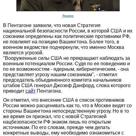
Reuters
В Пентагоне заявили, что новая Cтратегия
национальной безопасности России, в которой США и их
союзники определены как политические противники РФ,
не повлияет на позицию Вашингтона. Более того, в
военном ведомстве подчеркнули, что именно Москва
является угрозой.
"Вооруженные силы США не прекращают наблюдать за
военным потенциалом России. Судя по ее поведению и
по ее возможностям - ядерным, кибернетическим, - она
представляет угрозу нашим союзникам", - отметил
председатель объединенного комитета начальников
штабов США генерал Джозеф Данфорд, слова которого
приводит
сайт
Пентагона.
Он отметил, что внесение США в список противников
России можно расценивать как то, что в Москве видят со
стороны Вашингтона непосредственную угрозу. Но в то
же время он признал, что с новой Cтратегией
нацбезопасности РФ знаком лишь по открытым
источникам. По его словам, прежде чем делать
конкретные выводы, ему необходимо ознакомиться с