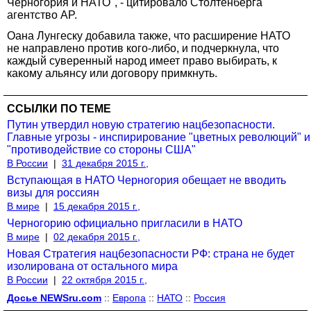
Черногория и НАТО", - цитировало Столтенберга
агентство AP.
Оана Лунгеску добавила также, что расширение НАТО
не направлено против кого-либо, и подчеркнула, что
каждый суверенный народ имеет право выбирать, к
какому альянсу или договору примкнуть.
ССЫЛКИ ПО ТЕМЕ
Путин утвердил новую стратегию нацбезопасности.
Главные угрозы - инспирирование "цветных революций" и
"противодействие со стороны США"
В России
|
31 декабря 2015 г.,
Вступающая в НАТО Черногория обещает не вводить
визы для россиян
В мире
|
15 декабря 2015 г.,
Черногорию официально пригласили в НАТО
В мире
|
02 декабря 2015 г.,
Новая Стратегия нацбезопасности РФ: страна не будет
изолирована от остального мира
В России
|
22 октября 2015 г.,
Досье NEWSru.com
::
Европа
::
НАТО
::
Россия