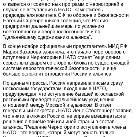
откажется от совместных программ с Черногорией в
случае ее вступления в НАТО. Заместитель
председателя комитета СФ по обороне и безопасности
Евгений Серебренников сообщил, что Россия
предпримет дальнейшие меры по усилению
боеготовности и обороноспособности и по
"дальнейшему сдерживанию альянса".
В конце ноября официальный представитель МИД РФ
Мария Захарова заявляла, что начало переговоров о
вступлении Черногории в НАТО станет "еще одним
серьезным ударом со стороны блока по существующей
системе евроатлантической безопасности" и еще
больше осложнит отношения России и альянса.
По данным прессы, Россия направила письма сразу
нескольким государствам, входящим в НАТО,
предупреждая, что вступление бывшей югославской
республики приведет к дальнейшему ухудшению
отношений между Москвой и альянсом. В ответ
генеральный секретарь НАТО Йенс Столтенберг заявил,
что никто, включая Россию, не вправе вмешиваться в
решения о приеме той или иной страны в состав
альянса. "Решение Черногории о вступлении в члены
НАТО - это вопрос, который могут решать только