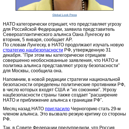
Global Look Press
НАТО категорически отрицает, что представляет угрозу
для Российской Федерации, заявила представитель
Североатлантического альянса Оана Лунгеску во
вторник, 5 января, сообщает AP.
По словам Лунгеску, в НАТО продолжают изучать новую
стратегию нацбезопасности
РФ, утвержденную 31
декабря. "При этом мы категорически отрицаем
совершенно необоснованные заявления, что НАТО и
политика альянса представляют угрозу безопасности"
для Москвы, сообщила она.
Напомним, в новой редакции стратегии национальной
безопасности определены политические противники РФ,
в число которых входят США и "их союзники". Угрозу
нацбезопасности страны также создает "расширение
НАТО и приближение альянса к границам РФ".
Месяц назад НАТО
пригласило
Черногорию стать 29-м
членом альянса. Это вызвало резкую критику со стороны
РФ.
Так, в Совете Федерации предупредили, что Россия