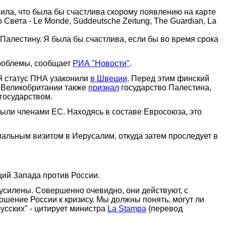
ила, что была бы счастлива скорому появлению на карте
вета - Le Monde, Süddeutsche Zeitung, The Guardian, La
 Палестину. Я была бы счастлива, если бы во время срока
проблемы, сообщает
РИА "Новости"
.
ый статус ПНА узаконили
в Швеции
. Перед этим финский
т Великобритании также
признал
государство Палестина,
государством.
были членами ЕС. Находясь в составе Евросоюза, это
иальным визитом в Иерусалим, откуда затем проследует в
ций Запада против России.
усилены. Совершенно очевидно, они действуют, с
ношение России к кризису. Мы должны понять, могут ли
русских" - цитирует министра
La Stampa
(перевод