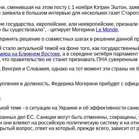
, сменившая на этом посту с 1 ноября Кэтрин Эштон, заяв
аявила в большом интервью для нескольких газет Старого С
ие государства, европейские, или неевропейские, признали
е бы существовало", - цитирует Могерини
Le Monde
.
 принять решение о совместных шагах в решении данной 
 стало актуальной темой на фоне того, как государственн
мира на Ближнем Востоке
, а в середине октября парламен
 что правительство не станет признавать ПНА суверенным 
Венгрия и Словакия, однако на тот момент эти страны не 
тупления в должность, Федерика Могерини прибудет с офиц
и
ной теме - о ситуации на Украине и об эффективности санк
транных дел ЕС. Санкции могут быть отменены, сокращены, 
ни они влияют на российскую политическую систему и на от
рытый вопрос, ответ на который, прежде всего, зависит от 