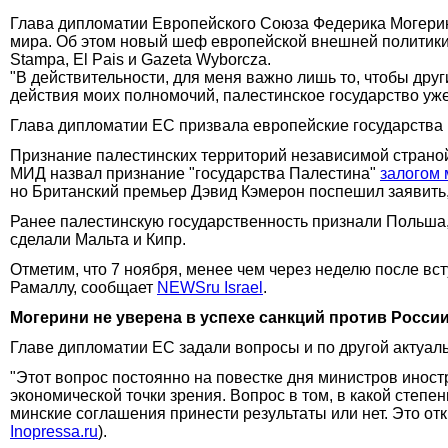
Глава дипломатии Европейского Союза Федерика Могерини
мира. Об этом новый шеф европейской внешней политики з
Stampa, El Pais и Gazeta Wyborcza.
"В действительности, для меня важно лишь то, чтобы друг
действия моих полномочий, палестинское государство уж
Глава дипломатии ЕС призвала европейские государства
Признание палестинских территорий независимой страной
МИД назвал признание "государства Палестина"
залогом 
но Британский премьер Дэвид Кэмерон поспешил заявить,
Ранее палестинскую государственность признали Польша, 
сделали Мальта и Кипр.
Отметим, что 7 ноября, менее чем через неделю после вс
Рамаллу, сообщает
NEWSru Israel
.
Могерини не уверена в успехе санкций против Росси
Главе дипломатии ЕС задали вопросы и по другой актуаль
"Этот вопрос постоянно на повестке дня министров инос
экономической точки зрения. Вопрос в том, в какой степе
минские соглашения принести результаты или нет. Это отк
Inopressa.ru
).