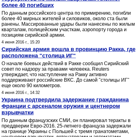
более 40 погибших
По данным российского центра по примирению, погибли
более 40 мирных жителей и силовиков, около ста были
ранены. Массированные удары были нанесены по жилым
кварталам, полицейским участкам, аэропорту города и
позициям сирийской армии.
4 июня 2016 г., 15:20
Сирийская армия вошла в провинцию Ракка, где
расположена "столица ИГ"
О начале боевых действий в Ракке сообщил Сирийский
совет по надзору за правами человека. Reuters
утверждает, что наступление на Ракку активно
поддерживают российские ВКС. До самой "столицы ИГ"
еще около 90 километров.
4 июня 2016 г., 14:32
Украина подтвердила задержание гражданина
Франции с арсеналом оружия и центнером
взрывчатки
По данным французских СМИ, он планировал теракты в
преддверии Евро-2016. 25-летнего француза задержали
на границе Украины с Польшей с тремя гранатометами,
центнером взрывчатки, детонаторами и автоматами