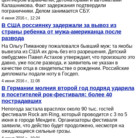
Калашникова. Факт задержания подтвердили
пограничники. Делом занимается СБУ.
4 июня 2016 г., 12:24
В США россиянку задержали за вывоз из
страны ребенка от мужа-американца после
развода
На Ольгу Пиманову пожаловался бывший муж: та якобы
вывезла из США их дочь без его разрешения. Детский
омбудсмен Павел Астахов утверждает, что произошло это
давно, уже после развода, и заявитель не указан в
качестве отца в свидетельстве о рождении. Российские
дипломаты подали ноту в Госдеп.
4 июня 2016 г., 11:08
В Германии молния второй год подряд ударила
в посетителей рок-фестиваля: более 40
пострадавших
Непогода застала врасплох около 90 тыс. гостей
фестиваля Rock am Ring, который проводится с 3 по 5
июня в городе Мендиге. Организаторы фестиваля
заявили, что действо будет продолжено, несмотря на
ожидающиеся сильные грозы.