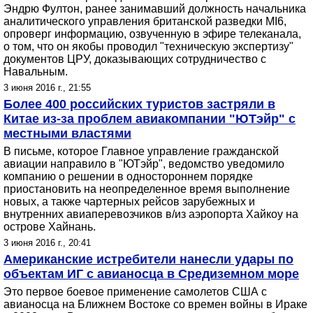
Эндрю Фултон, ранее занимавший должность начальника
аналитического управления британской разведки MI6,
опроверг информацию, озвученную в эфире телеканала,
о том, что он якобы проводил "техническую экспертизу"
документов ЦРУ, доказывающих сотрудничество с
Навальным.
3 июня 2016 г., 21:55
Более 400 российских туристов застряли в
Китае из-за проблем авиакомпании "ЮТэйр" с
местными властями
В письме, которое Главное управление гражданской
авиации направило в "ЮТэйр", ведомство уведомило
компанию о решении в одностороннем порядке
приостановить на неопределенное время выполнение
новых, а также чартерных рейсов зарубежных и
внутренних авиаперевозчиков в/из аэропорта Хайкоу на
острове Хайнань.
3 июня 2016 г., 20:41
Американские истребители нанесли удары по
объектам ИГ с авианосца в Средиземном море
Это первое боевое применение самолетов США с
авианосца на Ближнем Востоке со времен войны в Ираке