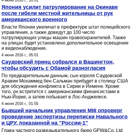
4 июня 2016 г., 10:01
Япония усилит патрулирование на Окинаве
после гибели местной жительницы от рук
американского военного
Власти Японии увеличат в префектуре штат полицейского
управления, а также доведут до 100 число
патрулирующих улицы машин правоохранителей. Также
на улицах будет установлено дополнительное освещение
и видеонаблюдение.
4 июня 2016 г., 05:01
Саудовский принц собрался в Вашингтон,
чтобы обсудить с Обамой разногласия
По предварительным данным, сын короля Саудовской
Аравии Мохаммед бен Сальман прибудет в столицу США
для обсуждения конфликта в Сирии и Йемене. Кроме
того, он встретится с американскими финансистами в
Нью-Йорке, а затем побывает в Лос-Анджелесе.
4 июня 2016 г., 01:55
Бывший начальник управления MI6 опроверг
проведение экспертизы переписки Навального
и ЦРУ, показанной на "России-1"
Глава частного разведывательного бюро GPW&Co. Ltd