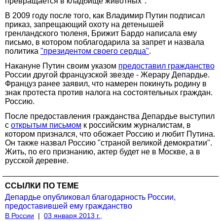
превращается в кладбище животных".
В 2009 году после того, как Владимир Путин подписал
приказ, запрещающий охоту на детенышей
гренландского тюленя, Брижит Бардо написала ему
письмо, в котором поблагодарила за запрет и назвала
политика
"президентом своего сердца"
.
Накануне Путин своим указом
предоставил гражданство
России другой французской звезде - Жерару Депардье.
Француз ранее заявил, что намерен покинуть родину в
знак протеста против налога на состоятельных граждан.
Россию.
После предоставления гражданства Депардье выступил
с
открытым письмом
к российским журналистам, в
котором признался, что обожает Россию и любит Путина.
Он также назвал Россию "страной великой демократии".
Жить, по его признанию, актер будет не в Москве, а в
русской деревне.
ССЫЛКИ ПО ТЕМЕ
Депардье опубликовал благодарность России,
предоставившей ему гражданство
В России
|
03 января 2013 г.,