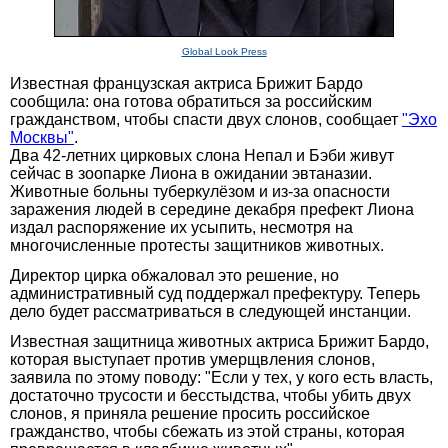
Global Look Press
Известная французская актриса Брижит Бардо
сообщила: она готова обратиться за российским
гражданством, чтобы спасти двух слонов, сообщает
"Эхо
Москвы"
.
Два 42-летних цирковых слона Непал и Бэби живут
сейчас в зоопарке Лиона в ожидании эвтаназии.
Животные больны туберкулёзом и из-за опасности
заражения людей в середине декабря префект Лиона
издал распоряжение их усыпить, несмотря на
многочисленные протесты защитников животных.
Директор цирка обжаловал это решение, но
административный суд поддержал префектуру. Теперь
дело будет рассматриваться в следующей инстанции.
Известная защитница животных актриса Брижит Бардо,
которая выступает против умерщвления слонов,
заявила по этому поводу: "Если у тех, у кого есть власть,
достаточно трусости и бесстыдства, чтобы убить двух
слонов, я приняла решение просить российское
гражданство, чтобы сбежать из этой страны, которая