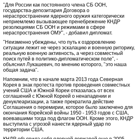
"Для России как постоянного члена СБ ООН,
государства-депозитария Договора о
нераспространении ядерного оружия категорически
неприемлемо вызывающее пренебрежение КНДР
резолюциями СБ ООН и режимами в сфере
нераспространения ОМУ", - добавил дипломат.
"Неизменно убеждены, что путь к оздоровлению
ситуации лежит не через эскалацию и военную риторику,
реальную военную активность, а через совместный
поиск путей в политико-дипломатическом поле", -
объяснил Лукашевич, по мнению которого, "это наша
общая задача".
Напомним, что в начале марта 2013 года Северная
Корея в знак протеста против проведения совместных
учений США и Южной Кореи отказалась от всех
соглашений с Южной Кореей о ненападении и
денуклеаризации, а также прекратила действие
Соглашения о перемирии, которое было заключено для
окончания Корейской войны 1950 - 1953 годов с США,
воевавшими тогда под флагом ООН. Кроме этого, КНДР
выступила с угрозой нанести ядерный удар по
территории США.
КНДР объявила себя ядерной державой еще в 2005