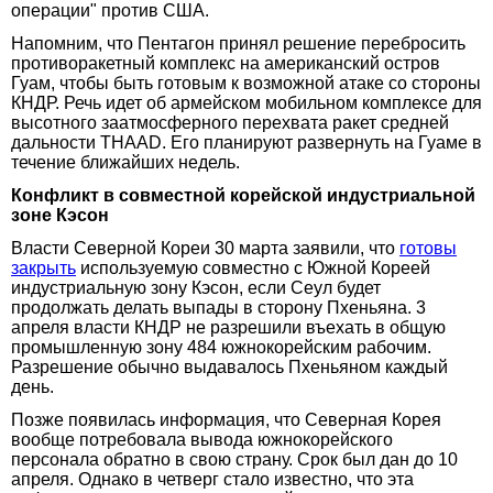
операции" против США.
Напомним, что Пентагон принял решение перебросить
противоракетный комплекс на американский остров
Гуам, чтобы быть готовым к возможной атаке со стороны
КНДР. Речь идет об армейском мобильном комплексе для
высотного заатмосферного перехвата ракет средней
дальности THAAD. Его планируют развернуть на Гуаме в
течение ближайших недель.
Конфликт в совместной корейской индустриальной
зоне Кэсон
Власти Северной Кореи 30 марта заявили, что
готовы
закрыть
используемую совместно с Южной Кореей
индустриальную зону Кэсон, если Сеул будет
продолжать делать выпады в сторону Пхеньяна. 3
апреля власти КНДР не разрешили въехать в общую
промышленную зону 484 южнокорейским рабочим.
Разрешение обычно выдавалось Пхеньяном каждый
день.
Позже появилась информация, что Северная Корея
вообще потребовала вывода южнокорейского
персонала обратно в свою страну. Срок был дан до 10
апреля. Однако в четверг стало известно, что эта