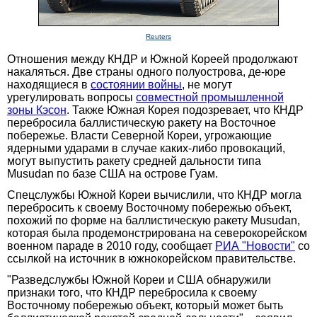
Reuters
Отношения между КНДР и Южной Кореей продолжают
накаляться. Две страны одного полуострова, де-юре
находящиеся в
состоянии войны
, не могут
урегулировать вопросы
совместной промышленной
зоны Кэсон
. Также Южная Корея подозревает, что КНДР
перебросила баллистическую ракету на Восточное
побережье. Власти Северной Кореи, угрожающие
ядерными ударами в случае каких-либо провокаций,
могут выпустить ракету средней дальности типа
Musudan по базе США на острове Гуам.
Спецслужбы Южной Кореи вычислили, что КНДР могла
перебросить к своему Восточному побережью объект,
похожий по форме на баллистическую ракету Musudan,
которая была продемонстрирована на северокорейском
военном параде в 2010 году, сообщает
РИА "Новости"
со
ссылкой на источник в южнокорейском правительстве.
"Разведслужбы Южной Кореи и США обнаружили
признаки того, что КНДР перебросила к своему
Восточному побережью объект, который может быть