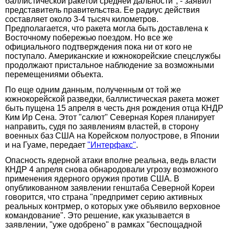
баллистической ракетой средней дальности", - заявил
представитель правительства. Ее радиус действия
составляет около 3-4 тысяч километров.
Предполагается, что ракета могла быть доставлена к
Восточному побережью поездом. Но все же
официального подтверждения пока ни от кого не
поступало. Американские и южнокорейские спецслужбы
продолжают пристальное наблюдение за возможными
перемещениями объекта.
По еще одним данным, полученным от той же
южнокорейской разведки, баллистическая ракета может
быть пущена 15 апреля в честь дня рождения отца КНДР
Ким Ир Сена. Этот "салют" Северная Корея планирует
направить, судя по заявлениям властей, в сторону
военных баз США на Корейском полуострове, в Японии
и на Гуаме, передает
"Интерфакс"
.
Опасность ядерной атаки вполне реальна, ведь власти
КНДР 4 апреля снова обнародовали угрозу возможного
применения ядерного оружия против США. В
опубликованном заявлении генштаба Северной Кореи
говорится, что страна "предпримет серию активных
реальных контрмер, о которых уже объявило верховное
командование". Это решение, как указывается в
заявлении, "уже одобрено" в рамках "беспощадной