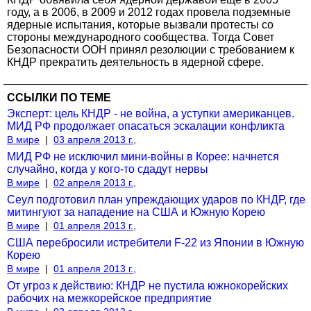
году, а в 2006, в 2009 и 2012 годах провела подземные
ядерные испытания, которые вызвали протесты со
стороны международного сообщества. Тогда Совет
Безопасности ООН принял резолюции с требованием к
КНДР прекратить деятельность в ядерной сфере.
ССЫЛКИ ПО ТЕМЕ
Эксперт: цель КНДР - не война, а уступки американцев.
МИД РФ продолжает опасаться эскалации конфликта
В мире
|
03 апреля 2013 г.,
МИД РФ не исключил мини-войны в Корее: начнется
случайно, когда у кого-то сдадут нервы
В мире
|
02 апреля 2013 г.,
Сеул подготовил план упреждающих ударов по КНДР, где
митингуют за нападение на США и Южную Корею
В мире
|
01 апреля 2013 г.,
США перебросили истребители F-22 из Японии в Южную
Корею
В мире
|
01 апреля 2013 г.,
От угроз к действию: КНДР не пустила южнокорейских
рабочих на межкорейское предприятие