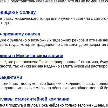
ов. Представитель боевиков заявил, что им не помешает 
едицию к Солнцу
тправку космического зонда для изучения светила с самого
 года".
по-прежнему опасен
уже объявлено о возможных задержках рейсов и отмене нек
нь труда, который традиционно считается днем закрытия л
ажины в Мексиканском заливе
ионе, где расположена "законсервированная" скважина, буд
жности, так как скважина надежно залита буровым растворо
 бандитами
огибших - вооруженные боевики, входящие в состав одной
я на дополнительные меры по обеспечению общественной б
главы сталелитейной компании
тняя подруга и пилот. Пока найдено только тело женщины. 