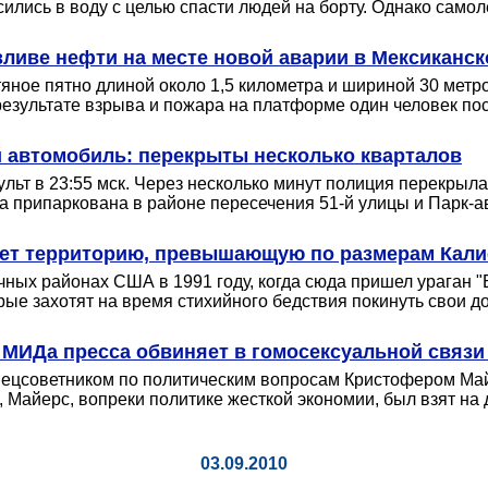
ились в воду с целью спасти людей на борту. Однако самол
ливе нефти на месте новой аварии в Мексиканск
яное пятно длиной около 1,5 километра и шириной 30 метр
езультате взрыва и пожара на платформе один человек пост
 автомобиль: перекрыты несколько кварталов
ьт в 23:55 мск. Через несколько минут полиция перекрыла
 припаркована в районе пересечения 51-й улицы и Парк-а
ает территорию, превышающую по размерам Кал
чных районах США в 1991 году, когда сюда пришел ураган "
ые захотят на время стихийного бедствия покинуть свои д
у МИДа пресса обвиняет в гомосексуальной связ
 спецсоветником по политическим вопросам Кристофером Ма
 Майерс, вопреки политике жесткой экономии, был взят на д
03.09.2010