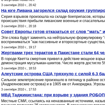
3 сентября 2010 г., 20:42
На юге Ливана загорелся склад оружия группир
Серия взрывов произошла на складе боеприпасов, который
происшествия прибыли ливанские военные и спасательны
3 сентября 2010 г., 20:18
Совет Европы готов отказаться от слов "мать" и
Эти слова будут заменять на нейтральную формулировку 
восприниматься "как пассивные и второсортные существа,
3 сентября 2010 г., 19:17
Жертвами трех терактов в Пакистане стали 64 ч
В городе Кветта смертник привел в действие мощное взрыв
демонстрация мусульман-шиитов. Число жертв достигло 5
3 сентября 2010 г., 18:53
Алеутские острова США тряхнуло с силой 6,3 ба
Сильное землетрясение произошло в пятницу в районе ост
(Андреяновские острова) и в 1905 км от Анкориджа. Угроз
3 сентября 2010 г., 17:53
МВД Таджикистана: при взрыве у здания РОБОП
Местные СМИ, ссылаясь на неназванные источники, называ