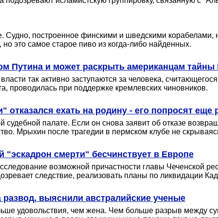
а подозревают исламистскую группировку, связанную с "Аль
 Судно, построенное финскими и шведскими корабелами, на
 но это самое старое пиво из когда-либо найденных.
ом Путина и может раскрыть американцам тайны
ласти так активно заступаются за человека, считающегося
та, проводилась при поддержке кремлевских чиновников.
отказался ехать на родину - его попросят еще 
 судебной палате. Если он снова заявит об отказе возвращ
ство. Мрыхин после трагедии в пермском клубе не скрываяс
й "эскадрон смерти" бесчинствует в Европе
сследование возможной причастности главы Чеченской рес
дозревает следствие, реализовать планы по ликвидации Ка
а развод, выяснили австралийские ученые
ольше удовольствия, чем жена. Чем больше разрыв между су