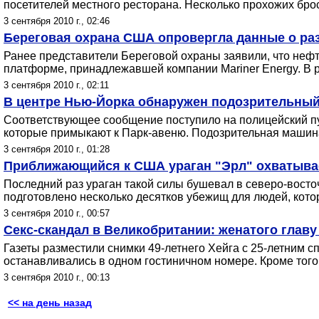
посетителей местного ресторана. Несколько прохожих брос
3 сентября 2010 г., 02:46
Береговая охрана США опровергла данные о раз
Ранее представители Береговой охраны заявили, что нефт
платформе, принадлежавшей компании Mariner Energy. В р
3 сентября 2010 г., 02:11
В центре Нью-Йорка обнаружен подозрительный
Соответствующее сообщение поступило на полицейский пул
которые примыкают к Парк-авеню. Подозрительная машина
3 сентября 2010 г., 01:28
Приближающийся к США ураган "Эрл" охватыв
Последний раз ураган такой силы бушевал в северо-восто
подготовлено несколько десятков убежищ для людей, котор
3 сентября 2010 г., 00:57
Секс-скандал в Великобритании: женатого глав
Газеты разместили снимки 49-летнего Хейга с 25-летним
останавливались в одном гостиничном номере. Кроме того,
3 сентября 2010 г., 00:13
<< на день назад