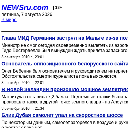
NEWSru.com
| 18+
пятница, 7 августа 2026
В мире
Глава МИД Германии застрял на Мальте из-за п
Министр не смог сегодня своевременно вылететь из аэроп
Гидо Вестервелле был вынужден ждать прилета запасного
3 сентября 2010 г., 23:01
Основатель оппозиционного белорусского сайта
Олег Бебенин был основателем и руководителем интернет-п
Обстоятельства смерти журналиста пока выясняются.
3 сентября 2010 г., 22:01
В Новой Зеландии произошло мощное землетря
Магнитуда составила 7,2 балла. Подземные толчки были за
произошло также в другой точке земного шара - на Алеутс
3 сентября 2010 г., 21:34
Близ Дубая самолет упал на скоростное шоссе
По некоторым данным, самолет загорелся в воздухе и рух
о жертвах пока нет.