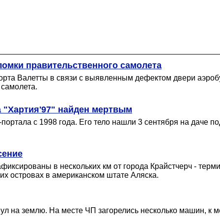
оломки правительственного самолета
орта Валетты в связи с выявленным дефектом двери аэроб
 самолета.
 "Хартия'97" найден мертвым
ортала с 1998 года. Его тело нашли 3 сентября на даче по
сение
фиксированы в нескольких км от города Крайстчерч - терм
ких островах в американском штате Аляска.
нул на землю. На месте ЧП загорелись несколько машин, к 