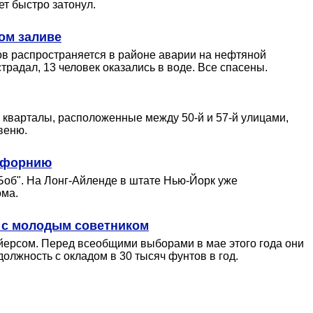
ет быстро затонул.
ом заливе
ов распространяется в районе аварии на нефтяной
радал, 13 человек оказались в воде. Все спасены.
 кварталы, расположенные между 50-й и 57-й улицами,
веню.
ифорнию
Боб". На Лонг-Айленде в штате Нью-Йорк уже
ома.
и с молодым советником
йерсом. Перед всеобщими выборами в мае этого года они
олжность с окладом в 30 тысяч фунтов в год.