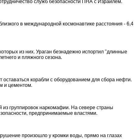
сотрудничество служб безопасности ПНА с Израилем.
 близкого в международной космонавтике расстояния - 6,4
оторых из них. Ураган безнадежно испортил "длинные
етнего и пляжного сезона.
ут оставаться корабли с оборудованием для сбора нефти.
м и цементом.
 из группировок наркомафии. На севере страны
езопасности, предпринимаемые властями.
Крушение произошло у кромки воды, прямо на глазах