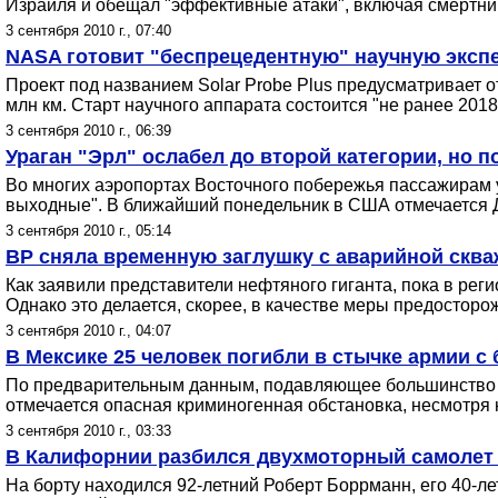
Израиля и обещал "эффективные атаки", включая смертник
3 сентября 2010 г., 07:40
NASA готовит "беспрецедентную" научную эксп
Проект под названием Solar Probe Plus предусматривает о
млн км. Старт научного аппарата состоится "не ранее 2018
3 сентября 2010 г., 06:39
Ураган "Эрл" ослабел до второй категории, но 
Во многих аэропортах Восточного побережья пассажирам 
выходные". В ближайший понедельник в США отмечается Де
3 сентября 2010 г., 05:14
BP сняла временную заглушку с аварийной скв
Как заявили представители нефтяного гиганта, пока в рег
Однако это делается, скорее, в качестве меры предосторо
3 сентября 2010 г., 04:07
В Мексике 25 человек погибли в стычке армии с
По предварительным данным, подавляющее большинство п
отмечается опасная криминогенная обстановка, несмотр
3 сентября 2010 г., 03:33
В Калифорнии разбился двухмоторный самолет 
На борту находился 92-летний Роберт Боррманн, его 40-ле