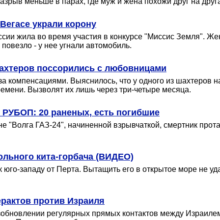
азрыв меньше в парах, где муж и жена похожи друг на друг
Вегасе украли корону
ссии жила во время участия в конкурсе "Миссис Земля". Же
повезло - у нее угнали автомобиль.
шахтеров поссорились с любовницами
 за компенсациями. Выяснилось, что у одного из шахтеров 
емени. Вызволят их лишь через три-четыре месяца.
е РУБОП: 20 раненых, есть погибшие
 "Волга ГАЗ-24", начиненной взрывчаткой, смертник прота
ольного кита-горбача (ВИДЕО)
 к юго-западу от Перта. Вытащить его в открытое море не у
ерактов против Израиля
зобновлении регулярных прямых контактов между Израилем