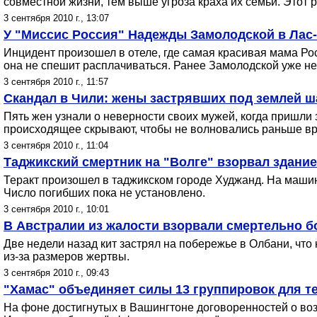
совместной жизни, тем выше угроза краха их семьи. Этот р
3 сентября 2010 г., 13:07
У "Миссис Россия" Надежды Замолодской в Лас-
Инцидент произошел в отеле, где самая красивая мама Ро
она не спешит расплачиваться. Ранее Замолодской уже не 
3 сентября 2010 г., 11:57
Скандал в Чили: жены застрявших под землей 
Пять жен узнали о неверности своих мужей, когда пришли
происходящее скрывают, чтобы не волновались раньше вр
3 сентября 2010 г., 11:04
Таджикский смертник на "Волге" взорвал здани
Теракт произошел в таджикском городе Худжанд. На машине
Число погибших пока не установлено.
3 сентября 2010 г., 10:01
В Австралии из жалости взорвали смертельно б
Две недели назад кит застрял на побережье в Олбани, что
из-за размеров жертвы.
3 сентября 2010 г., 09:43
"Хамас" объединяет силы 13 группировок для т
На фоне достигнутых в Вашингтоне договоренностей о во