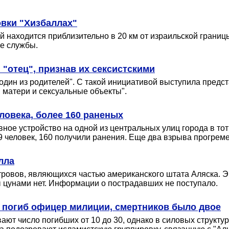
овки "Хизбаллах"
 находится приблизительно в 20 км от израильской границ
е службы.
 "отец", признав их сексистскими
"один из родителей". С такой инициативой выступила пред
 матери и сексуальные объекты".
еловека, более 160 раненых
ное устройство на одной из центральных улиц города в то
9 человек, 160 получили ранения. Еще два взрыва прогрем
лла
ровов, являющихся частью американского штата Аляска. Эп
ы цунами нет. Информации о пострадавших не поступало.
 погиб офицер милиции, смертников было двое
ют число погибших от 10 до 30, однако в силовых структ