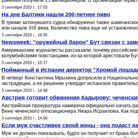
ранения получили 25 милиционеров. В организации теракт
3 сентября 2010 г., 17:03
На дне Балтики нашли 200-летнее пиво
В трюме затонувшего судна обнаружено также шампанское.
или начале XIX века. Количество пива еще не установлено,
3 сентября 2010 г., 16:05
Newsweek: "оружейный барон" Бут связан с зам
Американские журналисты рассказали, почему российские в
колумбийскими повстанцами, из-за которой арестовали Бу
3 сентября 2010 г., 15:17
Пойманный в Испании директор "Хромой лошади" 
В четверг Константина Мрыхина допросили в Национальной
экстрадиции, а ее решение утвердит испанское правитель
3 сентября 2010 г., 14:48
Австрия готовит обвинения Кадырову: чеченски
Австрийская прокуратура намерена официально начать ра
Вене чеченского оппозиционера Умара Исраилова. Как по
3 сентября 2010 г., 14:00
Если муж счастливее своей жены - она подаст н
Муж не должен показывать, будто он получает от брака б