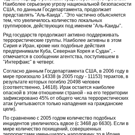
Наиболее серьезную угрозу национальной безопасности
США, по данным Госдепартамента, продолжает
представлять "Аль-Каида". "Это частично объясняется
тем, что увеличилось количество локальных
группировок, действующих под именем "Аль-Каиды".
Ряд государств продолжают активно поддерживать
террористические группы. Наиболее активны в этом
Сирия и Иран, кроме них подобные действия
предпринимали Куба, Северная Корея и Судан", -
отмечается в сообщении агентства, поступившем в
"Интерфакс" в четверг.
Согласно данным Госдепартамента США, в 2006 году в
мире произошло 14338 (в 2005 году - 11153) терактов, в
результате которых погибло 20498 человек
(соответственно, 14618). Ирак остается наиболее
опасной в этом отношении страной - на его территории
зафиксировано 45% от общего числа террористических
атак (учитываются только нападения на гражданские
цели).
По сравнению с 2005 годом количество подобных
инцидентов увеличилось вдвое (с 3468 до 6630). Если в
мире количество похищений, совершенных
террористами уменьшилось наполовину, то в Ираке