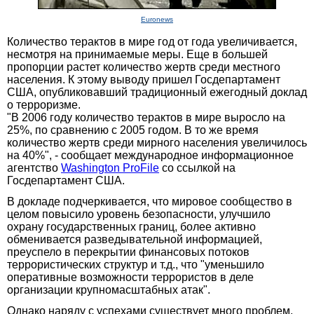
Euronews
Количество терактов в мире год от года увеличивается,
несмотря на принимаемые меры. Еще в большей
пропорции растет количество жертв среди местного
населения. К этому выводу пришел Госдепартамент
США, опубликовавший традиционный ежегодный доклад
о терроризме.
"В 2006 году количество терактов в мире выросло на
25%, по сравнению с 2005 годом. В то же время
количество жертв среди мирного населения увеличилось
на 40%", - сообщает международное информационное
агентство
Washington ProFile
со ссылкой на
Госдепартамент США.
В докладе подчеркивается, что мировое сообщество в
целом повысило уровень безопасности, улучшило
охрану государственных границ, более активно
обменивается разведывательной информацией,
преуспело в перекрытии финансовых потоков
террористических структур и т.д., что "уменьшило
оперативные возможности террористов в деле
организации крупномасштабных атак".
Однако наряду с успехами существует много проблем.