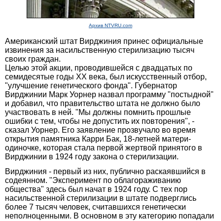
Архив NTVRU.com
Американский штат Вирджиния принес официальные
извинения за насильственную стерилизацию тысяч
своих граждан.
Целью этой акции, проводившейся с двадцатых по
семидесятые годы XX века, был искусственный отбор,
"улучшение генетического фонда". Губернатор
Вирджинии Марк Уорнер назвал программу "постыдной"
и добавил, что правительство штата не должно было
участвовать в ней. "Мы должны помнить прошлые
ошибки с тем, чтобы не допустить их повторения", -
сказал Уорнер. Его заявление прозвучало во время
открытия памятника Карри Бак, 18-летней матери-
одиночке, которая стала первой жертвой принятого в
Вирджинии в 1924 году закона о стерилизации.
Вирджиния - первый из них, публично раскаявшийся в
содеянном. "Эксперимент по облагораживанию
общества" здесь был начат в 1924 году. С тех пор
насильственной стерилизации в штате подверглись
более 7 тысяч человек, считавшихся генетически
неполноценными. В основном в эту категорию попадали