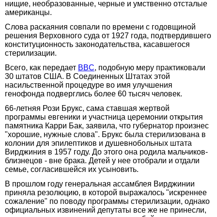
нищие, необразованные, черные и умственно отсталые
американцы.
Слова раскаяния совпали по времени с годовщиной
решения Верховного суда от 1927 года, подтвердившего
конституционность законодательства, касавшегося
стерилизации.
Всего, как передает
BBC
, подобную меру практиковали
30 штатов США. В Соединенных Штатах этой
насильственной процедуре во имя улучшения
генофонда подверглись более 60 тысяч человек.
66-летняя Рози Брукс, сама ставшая жертвой
программы евгеники и участница церемонии открытия
памятника Карри Бак, заявила, что губернатор произнес
"хорошие, нужные слова". Брукс была стерилизована в
колонии для эпилептиков и душевнобольных штата
Вирджиния в 1957 году. До этого она родила мальчиков-
близнецов - вне брака. Детей у нее отобрали и отдали
семье, согласившейся их усыновить.
В прошлом году генеральная ассамблея Вирджинии
приняла резолюцию, в которой выражалось "искреннее
сожаление" по поводу программы стерилизации, однако
официальных извинений депутаты все же не принесли,