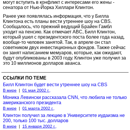
могут вступить в конфликт с интересами его жены -
сенатора от Нью-Йорка Хиллари Клинтон.
Ранее уже появлялась информация, что у Билла
Клинтона есть планы вести утреннее шоу на CBS.
Сообщалось, что прежний ведущий Брайен Гамбл
уходит на пенсию. Как отмечает ABC, Билл Клинтон,
который ушел с президентского поста более года назад,
вообще-то человек занятой. Так, в апреле он стал
советником двух инвестиционных фондов. Также сейчас
он занят написанием мемуаров, которые, как ожидают,
будут опубликованы в 2003 году. Клинтон уже получил за
это 10 миллионов долларов аванса.
ССЫЛКИ ПО ТЕМЕ
Билл Клинтон будет вести утреннее шоу на CBS
В мире
|
01 мая 2002 г.,
Моника Левински рассказала CNN, что любила не только
американского президента
В мире
|
01 марта 2002 г.,
Клинтон получил за лекцию в Университете иудаизма не
200, только 100 тыс. долларов
В мире
|
15 января 2002 г.,