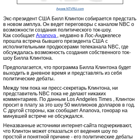
Архив NTVRU.com
Экс-президент США Билл Клинтон собирается предстать
в новом амплуа. Он ведет переговоры с каналом NBC о
возможности создания политического ток-шоу.
Как сообщает
Ananova
, недавно в Лос-Анджелесе
прошла встреча бывшего президента США с
исполнительными продюсерами телеканала NBC, где
обсуждалась возможность создания собственного ток-
шоу Билла Клинтона.
Предполагается, что программа Билла Клинтона будет
выходить в дневное время и представлять из себя
политические дебаты.
Между тем пока ни пресс-секретарь Клинтона, ни
представитель NBC пока не делают никаких
комментариев. По данным Los Andgeles Times , Клинтон
просит в плату за это шоу 50 миллионов долларов в год.
С другой стороны, как сообщает Ananova, гонорар на
минувшей встрече не обсуждался.
Неназванные источники интернет-сайта подчеркивают,
что Клинтон может отказаться от ведения шоу по
простой и понятной причине - его политические дебаты