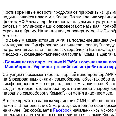
Противоречивые новости продолжают приходить из Крыма,
подчиняющиеся властям в Киеве. По заявлению украинск
флотом РФ Александр Витко поставил ультиматум украинск
флота РФ эту информацию опровергают, называя "полной
Украины в Крыму. На заявление, опровергнутое ЧФ РФ обр
Reuters.
По данным администрации АРК, за последние два дня уже
командование Симферополя и принесли присягу "народу К
пограничная застава надводных кораблей в Балаклаве, по
Феодосии, командно-тактическая группа "Крым" в Дергачах
-
Большинство опрошенных NEWSru.com назвали возм
-
Минобороны Украины: российские истребители нар
Ситуацию прокомментировал первый вице-премьер АРК Ру
на блокированных силами самообороны объектах обратило
симферопольском и в перевальнинском гарнизонах. В на
солдат, которые готовы присягнуть на верность народу К
народную самооборону Крыма", - отметил вице-премьер.
В то же время, по данным украинских СМИ и оборонного 
пехоты. В понедельник, 3 марта, здесь прошло офицерск
накануне. Как сообщает в
Facebook
начальник крымского 
поддались на его уговоры присоединиться к армии Крыма"