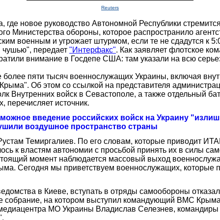
Reuters
 где новое руководство Автономной Республики стремится 
ого Министерства обороны, которое распространило агент
им военным и угрожает штурмом, если те не сдадутся к 5:
 чушью", передает
"Интерфакс"
. Как заявляет флотское ко
атили внимание в Госдепе США: там указали на всю серьез
 более пяти тысяч военнослужащих Украины, включая внут
рыма". Об этом со ссылкой на представителя администрац
лк Внутренних войск в Севастополе, а также отдельный бат
, перечисляет источник.
ожное введение российских войск на Украину "излиш
ушили воздушное пространство страны
стам Темиргалиев. По его словам, которые приводит ИТА
сь к властям автономии с просьбой принять их в силы са
стоящий момент наблюдается массовый выход военнослужащ
рыма. Сегодня мы приветствуем военнослужащих, которые п
ведомства в Киеве, вступать в отряды самообороны отказа
ое собрание, на котором выступил командующий ВМС Крыма
медиацентра МО Украины Владислав Селезнев, командиры 
.