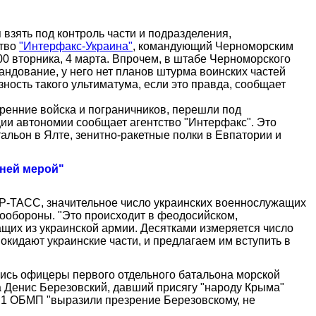
взять под контроль части и подразделения,
ство
"Интерфакс-Украина"
, командующий Черноморским
00 вторника, 4 марта. Впрочем, в штабе Черноморского
мандование, у него нет планов штурма воинских частей
ность такого ультиматума, если это правда, сообщает
ренние войска и пограничников, перешли под
ии автономии сообщает агентство "Интерфакс". Это
альон в Ялте, зенитно-ракетные полки в Евпатории и
ней мерой"
Р-ТАСС, значительное число украинских военнослужащих
мообороны. "Это происходит в феодосийском,
их из украинской армии. Десятками измеряется число
окидают украинские части, и предлагаем им вступить в
лись офицеры первого отдельного батальона морской
 Денис Березовский, давший присягу "народу Крыма"
1 ОБМП "выразили презрение Березовскому, не