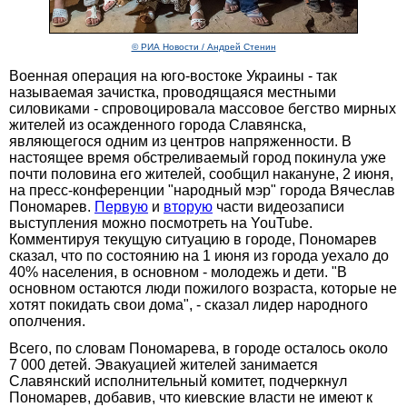
© РИА Новости / Андрей Стенин
Военная операция на юго-востоке Украины - так
называемая зачистка, проводящаяся местными
силовиками - спровоцировала массовое бегство мирных
жителей из осажденного города Славянска,
являющегося одним из центров напряженности. В
настоящее время обстреливаемый город покинула уже
почти половина его жителей, сообщил накануне, 2 июня,
на пресс-конференции "народный мэр" города Вячеслав
Пономарев.
Первую
и
вторую
части видеозаписи
выступления можно посмотреть на YouTube.
Комментируя текущую ситуацию в городе, Пономарев
сказал, что по состоянию на 1 июня из города уехало до
40% населения, в основном - молодежь и дети. "В
основном остаются люди пожилого возраста, которые не
хотят покидать свои дома", - сказал лидер народного
ополчения.
Всего, по словам Пономарева, в городе осталось около
7 000 детей. Эвакуацией жителей занимается
Славянский исполнительный комитет, подчеркнул
Пономарев, добавив, что киевские власти не имеют к