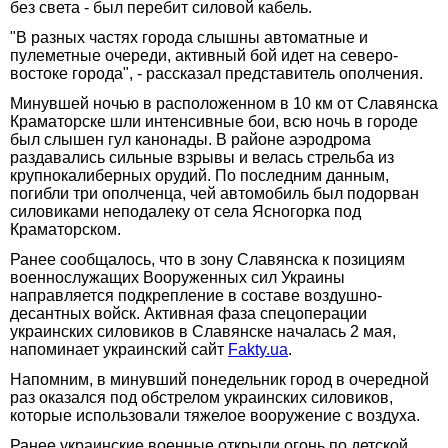
без света - был перебит силовой кабель.
"В разных частях города слышны автоматные и
пулеметные очереди, активный бой идет на северо-
востоке города", - рассказал представитель ополчения.
Минувшей ночью в расположенном в 10 км от Славянска
Краматорске шли интенсивные бои, всю ночь в городе
был слышен гул канонады. В районе аэродрома
раздавались сильные взрывы и велась стрельба из
крупнокалиберных орудий. По последним данным,
погибли три ополченца, чей автомобиль был подорван
силовиками неподалеку от села Ясногорка под
Краматорском.
Ранее сообщалось, что в зону Славянска к позициям
военнослужащих Вооруженных сил Украины
направляется подкрепление в составе воздушно-
десантных войск. Активная фаза спецоперации
украинских силовиков в Славянске началась 2 мая,
напоминает украинский сайт
Fakty.ua
.
Напомним, в минувший понедельник город в очередной
раз оказался под обстрелом украинских силовиков,
которые использовали тяжелое вооружение с воздуха.
Ранее украинские военные открыли огонь по детской