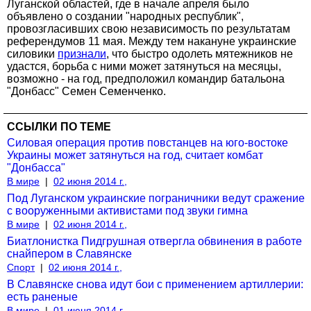
Луганской областей, где в начале апреля было
объявлено о создании "народных республик",
провозгласивших свою независимость по результатам
референдумов 11 мая. Между тем накануне украинские
силовики
признали
, что быстро одолеть мятежников не
удастся, борьба с ними может затянуться на месяцы,
возможно - на год, предположил командир батальона
"Донбасс" Семен Семенченко.
ССЫЛКИ ПО ТЕМЕ
Силовая операция против повстанцев на юго-востоке
Украины может затянуться на год, считает комбат
"Донбасса"
В мире
|
02 июня 2014 г.,
Под Луганском украинские пограничники ведут сражение
с вооруженными активистами под звуки гимна
В мире
|
02 июня 2014 г.,
Биатлонистка Пидгрушная отвергла обвинения в работе
снайпером в Славянске
Спорт
|
02 июня 2014 г.,
В Славянске снова идут бои с применением артиллерии:
есть раненые
В мире
|
01 июня 2014 г.,