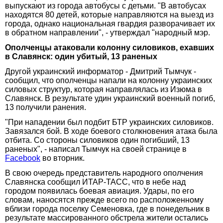
выпускают из города автобусы с детьми. "В автобусах
находятся 80 детей, которые направляются на выезд из
города, однако национальная гвардия разворачивает их
в обратном направлении", - утверждал "народный мэр.
Ополченцы атаковали колонну силовиков, ехавших
в Славянск: один убитый, 13 раненых
Другой украинский информатор - Дмитрий Тымчук -
сообщил, что ополченцы напали на колонну украинских
силовых структур, которая направлялась из Изюма в
Славянск. В результате удин украинский военный погиб,
13 получили ранения.
"При нападении был подбит БТР украинских силовиков.
Завязался бой. В ходе боевого столкновения атака была
отбита. Со стороны силовиков один погибший, 13
раненых", - написал Тымчук на своей странице в
Facebook
во вторник.
В свою очередь представитель народного ополчения
Славянска сообщил ИТАР-ТАСС, что в небе над
городом появилась боевая авиация. Удары, по его
словам, наносятся прежде всего по расположенному
вблизи города поселку Семеновка, где в понедельник в
результате массированного обстрела жители остались