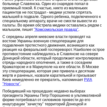
больнице Славянска. Один из снарядов попал в
приемный покой. К счастью, никто из маленьких
пациентов не пострадал - медики успели спрятать
малышей в подвале. Одного ребенка, подключенного к
специальному аппарату, врачи не смогли вывести из
палаты. Во время обстрела медики оставались рядом с
малышом, пишет
"Комсомольская правда"
.
С середины апреля киевские власти проводят на
востоке Украины военную спецоперацию для
подавления протестного движения, возникшего как
реакция на февральский госпереворот. Наиболее острое
противостояние наблюдалось в Славянске на севере
Донецкой области, который продолжают контролировать
отряды народного ополчения, а также в соседнем
Краматорске и в Мариуполе на юге области. В Москве
эту спецоперацию, которая уже привела к десяткам
жертв и раненых, назвали карательной и призывают
Киев немедленно ее прекратить, напоминает
РИА
"Новости"
.
Победивший на прошедших недавно выборах
президента Украины Петр Порошенко в ультимативной
форме потребовал от силовиков провести до его
инаугурации "зачистку" территорий Донецкой и