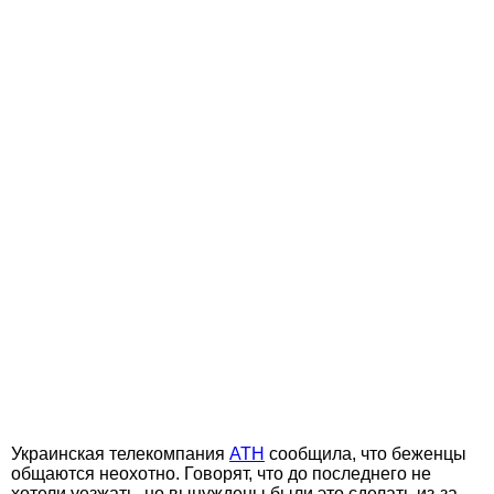
Украинская телекомпания
АТН
сообщила, что беженцы
общаются неохотно. Говорят, что до последнего не
хотели уезжать, но вынуждены были это сделать из-за