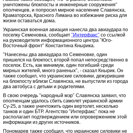
уничтожены блокпосты и инженерные сооружения"
ополченцев, и попросил мирное население Славянска,
Краматорска, Красного Лимана во избежание риска для
жизни оставаться дома.
Украинская военная авиация нанесла два авиаудара по
поселку Семеновка, сообщает
"Интерфакс"
со ссылкой
на руководителя информационного центра "Юго-
Восточный фронт" Константина Кнырика.
"Нанесены два авиаудара по Семеновке, один
пришелся на блокпост, второй попал непосредственно в
поселок. Есть, как минимум, один погибший среди
мирных жителей, много раненых", - сказал Кнырик. Он
также сообщил, что украинские силовики, дежурившие
на блокпосту вблизи Славянска, не выпустили из города
два автобуса с детьми и родителями.
В свою очередь "народный мэр" Славянска заявил, что
ополченцам удалось сбить самолет украинской армии
Су-25, а также уничтожить один вертолет, несколько
танков и один БТР. Агентство "Интерфакс" пока не
располагает подтверждением или опровержением этой
информации из других источников.
Пономарев также сообщил, что украинские силовики не