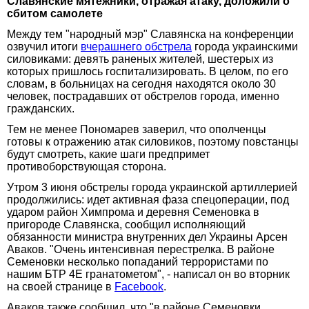
Славянские мятежники, отражая атаку, доложили о
сбитом самолете
Между тем "народный мэр" Славянска на конференции
озвучил итоги
вчерашнего обстрела
города украинскими
силовиками: девять раненых жителей, шестерых из
которых пришлось госпитализировать. В целом, по его
словам, в больницах на сегодня находятся около 30
человек, пострадавших от обстрелов города, именно
гражданских.
Тем не менее Пономарев заверил, что ополченцы
готовы к отражению атак силовиков, поэтому повстанцы
будут смотреть, какие шаги предпримет
противоборствующая сторона.
Утром 3 июня обстрелы города украинской артиллерией
продолжились: идет активная фаза спецоперации, под
ударом район Химпрома и деревня Семеновка в
пригороде Славянска, сообщил исполняющий
обязанности министра внутренних дел Украины Арсен
Аваков. "Очень интенсивная перестрелка. В районе
Семеновки несколько попаданий террористами по
нашим БТР 4Е гранатометом", - написал он во вторник
на своей странице в
Facebook
.
Аваков также сообщил, что "в районе Семеновки