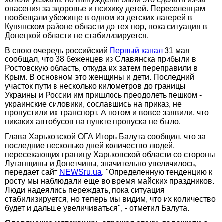
опасения за здоровье и психику детей. Переселенцам
пообещали убежище в одном из детских лагерей в
Купянском районе области до тех пор, пока ситуация в
Донецкой области не стабилизируется.
В свою очередь российский
Первый канал
31 мая
сообщал, что 38 беженцев из Славянска прибыли в
Ростовскую область, откуда их затем переправили в
Крым. В основном это женщины и дети. Последний
участок пути в несколько километров до границы
Украины и России им пришлось преодолеть пешком -
украинские силовики, сославшись на приказ, не
пропустили их транспорт. А потом и вовсе заявили, что
никаких автобусов на пункте пропуска не было.
Глава Харьковской ОГА Игорь Балута сообщил, что за
последние несколько дней количество людей,
пересекающих границу Харьковской области со стороны
Луганщины и Донетчины, значительно увеличилось,
передает сайт
NEWSru.ua
. "Определенную тенденцию к
росту мы наблюдали еще во время майских праздников.
Люди надеялись переждать, пока ситуация
стабилизируется, но теперь мы видим, что их количество
будет и дальше увеличиваться", - отметил Балута.