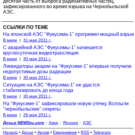
десятая часть от выброса радиоактивных частиц,
зафиксированного во время взрыва на Чернобыльской
АЭС.
ССЫЛКИ ПО ТЕМЕ
На японской АЭС "Фукусима-1" прогремел мощный взрыв
В мире
|
31 мая 2011 г.,
С аварийной АЭС "Фукусимы-1" начинается
круглосуточная видеотрансляция
В мире
|
30 мая 2011 г.,
Ликвидаторы аварии на "Фукусиме-1" впервые получили
недопустимые дозы радиации
В мире
|
30 мая 2011 г.,
Ситуацию на АЭС "Фукусима-1" не удастся
стабилизировать до конца года
В мире
|
30 мая 2011 г.,
На "Фукусиме-1" зафиксировали новую утечку. Всплыли
"чернобыльские" секреты
В мире
|
26 мая 2011 г.,
Досье NEWSru.com
::
Азия
::
Япония
::
АЭС
Начало
•
Досье
•
Архив
•
Ежедневник
•
RSS
•
Telegram