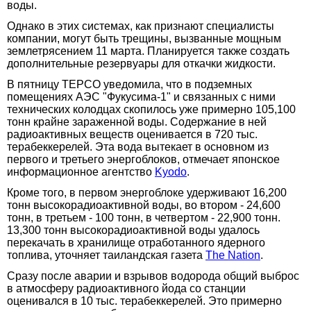
воды.
Однако в этих системах, как признают специалисты
компании, могут быть трещины, вызванные мощным
землетрясением 11 марта. Планируется также создать
дополнительные резервуары для откачки жидкости.
В пятницу TEPCO уведомила, что в подземных
помещениях АЭС "Фукусима-1" и связанных с ними
технических колодцах скопилось уже примерно 105,100
тонн крайне зараженной воды. Содержание в ней
радиоактивных веществ оценивается в 720 тыс.
терабеккерелей. Эта вода вытекает в основном из
первого и третьего энергоблоков, отмечает японское
информационное агентство
Kyodo
.
Кроме того, в первом энергоблоке удерживают 16,200
тонн высокорадиоактивной воды, во втором - 24,600
тонн, в третьем - 100 тонн, в четвертом - 22,900 тонн.
13,300 тонн высокорадиоактивной воды удалось
перекачать в хранилище отработанного ядерного
топлива, уточняет таиландская газета
The Nation
.
Сразу после аварии и взрывов водорода общий выброс
в атмосферу радиоактивного йода со станции
оценивался в 10 тыс. терабеккерелей. Это примерно