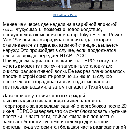
Global Look Press
Менее чем через две недели на аварийной японской
АЭС "Фукусима-1" возможно новое бедствие,
предупредила компания-оператор Tokyo Electric Power.
Уже 15 июня высокорадиоактивная вода, которая
скапливается в подвалах атомной станции, выльется
наружу. Это произойдет в случае, если продолжатся
сильные дожди, передает ИТАР-ТАСС.
При худшем варианте специалисты TEPCO могут не
успеть к моменту протечки запустить установку для
очистки радиоактивной воды. Ее как раз планировалось
ввести в строй ориентировочно 15 июня. В случае
протечек высокорадиоактивная вода смешается с
грунтовыми водами, а затем попадет в Тихий океан.
Даже при отсутствии сильных дождей
высокорадиоактивная вода начнет затоплять
территорию за пределами зданий энергоблоков после 20
июня. TEPCO заверяет, что сможет блокировать крупные
протечки. В частности, сейчас компания полностью
заливает бетоном туннели и колодцы дренажной
системы, куда устремится большая часть радиоактивной