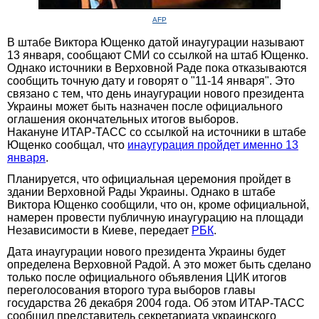
AFP
В штабе Виктора Ющенко датой инаугурации называют
13 января, сообщают СМИ со ссылкой на штаб Ющенко.
Однако источники в Верховной Раде пока отказываются
сообщить точную дату и говорят о "11-14 января". Это
связано с тем, что день инаугурации нового президента
Украины может быть назначен после официального
оглашения окончательных итогов выборов.
Накануне ИТАР-ТАСС со ссылкой на источники в штабе
Ющенко сообщал, что
инаугурация пройдет именно 13
января
.
Планируется, что официальная церемония пройдет в
здании Верховной Рады Украины. Однако в штабе
Виктора Ющенко сообщили, что он, кроме официальной,
намерен провести публичную инаугурацию на площади
Независимости в Киеве, передает
РБК
.
Дата инаугурации нового президента Украины будет
определена Верховной Радой. А это может быть сделано
только после официального объявления ЦИК итогов
переголосования второго тура выборов главы
государства 26 декабря 2004 года. Об этом ИТАР-ТАСС
сообщил представитель секретариата украинского