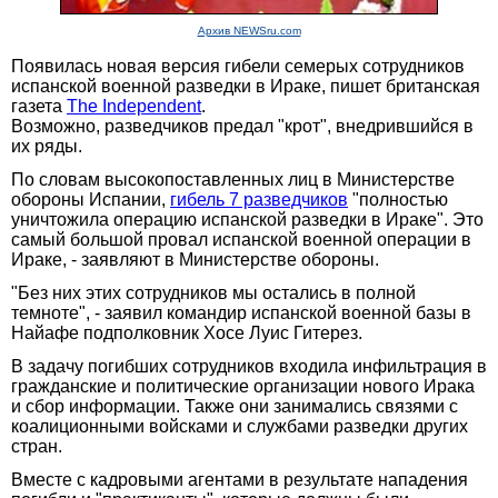
Архив NEWSru.com
Появилась новая версия гибели семерых сотрудников
испанской военной разведки в Ираке, пишет британская
газета
The Independent
.
Возможно, разведчиков предал "крот", внедрившийся в
их ряды.
По словам высокопоставленных лиц в Министерстве
обороны Испании,
гибель 7 разведчиков
"полностью
уничтожила операцию испанской разведки в Ираке". Это
самый большой провал испанской военной операции в
Ираке, - заявляют в Министерстве обороны.
"Без них этих сотрудников мы остались в полной
темноте", - заявил командир испанской военной базы в
Найафе подполковник Хосе Луис Гитерез.
В задачу погибших сотрудников входила инфильтрация в
гражданские и политические организации нового Ирака
и сбор информации. Также они занимались связями с
коалиционными войсками и службами разведки других
стран.
Вместе с кадровыми агентами в результате нападения