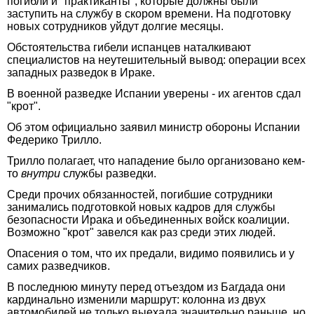
погибли и "практиканты", которые должны были
заступить на службу в скором времени. На подготовку
новых сотрудников уйдут долгие месяцы.
Обстоятельства гибели испанцев наталкивают
специалистов на неутешительный вывод: операции всех
западных разведок в Ираке.
В военной разведке Испании уверены - их агентов сдал
"крот".
Об этом официально заявил министр обороны Испании
Федерико Трилло.
Трилло полагает, что нападение было организовано кем-
то
внутри
службы разведки.
Среди прочих обязанностей, погибшие сотрудники
занимались подготовкой новых кадров для службы
безопасности Ирака и объединенных войск коалиции.
Возможно "крот" завелся как раз среди этих людей.
Опасения о том, что их предали, видимо появились и у
самих разведчиков.
В последнюю минуту перед отъездом из Багдада они
кардинально изменили маршрут: колонна из двух
автомобилей не только выехала значительно раньше, но