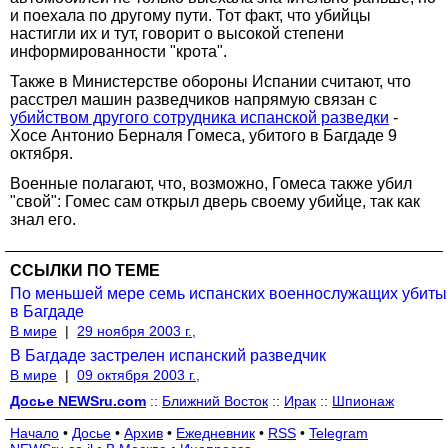
и поехала по другому пути. Тот факт, что убийцы
настигли их и тут, говорит о высокой степени
информированности "крота".
Также в Министерстве обороны Испании считают, что
расстрел машин разведчиков напрямую связан с
убийством другого сотрудника испанской разведки
-
Хосе Антонио Берналя Гомеса, убитого в Багдаде 9
октября.
Военные полагают, что, возможно, Гомеса также убил
"свой": Гомес сам открыл дверь своему убийце, так как
знал его.
ССЫЛКИ ПО ТЕМЕ
По меньшей мере семь испанских военнослужащих убиты
в Багдаде
В мире
|
29 ноября 2003 г.,
В Багдаде застрелен испанский разведчик
В мире
|
09 октября 2003 г.,
Досье NEWSru.com
::
Ближний Восток
::
Ирак
::
Шпионаж
Начало
•
Досье
•
Архив
•
Ежедневник
•
RSS
•
Telegram