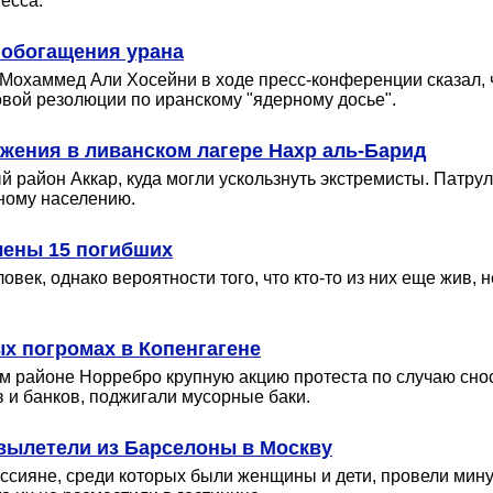
есса.
 обогащения урана
хаммед Али Хосейни в ходе пресс-конференции сказал, чт
вой резолюции по иранскому "ядерному досье".
жения в ливанском лагере Нахр аль-Барид
 район Аккар, куда могли ускользнуть экстремисты. Патру
ному населению.
чены 15 погибших
век, однако вероятности того, что кто-то из них еще жив, 
ых погромах в Копенгагене
ом районе Норребро крупную акцию протеста по случаю сно
 и банков, поджигали мусорные баки.
вылетели из Барселоны в Москву
оссияне, среди которых были женщины и дети, провели ми