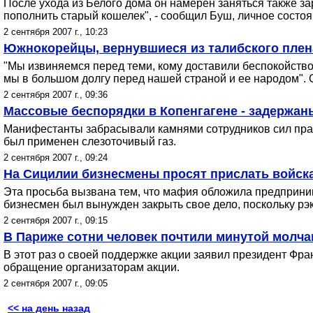
После ухода из Белого дома он намерен заняться также з
пополнить старый кошелек", - сообщил Буш, личное состо
2 сентября 2007 г., 10:23
Южнокорейцы, вернувшиеся из талибского плена
"Мы извиняемся перед теми, кому доставили беспокойство, 
мы в большом долгу перед нашей страной и ее народом". 
2 сентября 2007 г., 09:36
Массовые беспорядки в Копенгагене - задержан
Манифестанты забрасывали камнями сотрудников сил прав
был применен слезоточивый газ.
2 сентября 2007 г., 09:24
На Сицилии бизнесмены просят прислать войск
Эта просьба вызвана тем, что мафия обложила предприним
бизнесмен был вынужден закрыть свое дело, поскольку рэк
2 сентября 2007 г., 09:15
В Париже сотни человек почтили минутой молча
В этот раз о своей поддержке акции заявил президент Фра
обращение организаторам акции.
2 сентября 2007 г., 09:05
<< на день назад