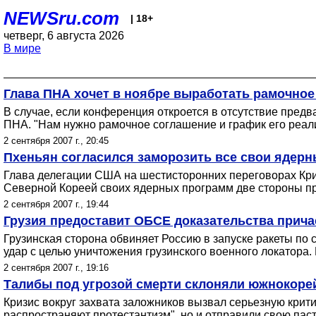
NEWSru.com
| 18+
четверг, 6 августа 2026
В мире
Глава ПНА хочет в ноябре выработать рамочное
В случае, если конференция откроется в отсутствие предва
ПНА. "Нам нужно рамочное соглашение и график его реали
2 сентября 2007 г., 20:45
Пхеньян согласился заморозить все свои ядер
Глава делегации США на шестисторонних переговорах Кри
Северной Кореей своих ядерных программ две стороны п
2 сентября 2007 г., 19:44
Грузия предоставит ОБСЕ доказательства прича
Грузинская сторона обвиняет Россию в запуске ракеты по с
удар с целью уничтожения грузинского военного локатора.
2 сентября 2007 г., 19:16
Талибы под угрозой смерти склоняли южнокоре
Кризис вокруг захвата заложников вызвал серьезную крит
распространяют протестантизм", но и отправили свою пас