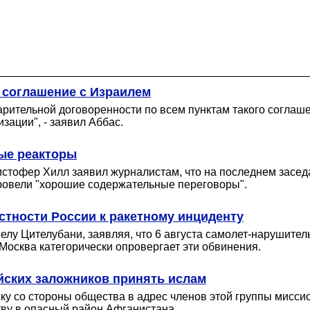
 соглашение с Израилем
рительной договоренности по всем пунктам такого соглашен
зации", - заявил Аббас.
ные реакторы
стофер Хилл заявил журналистам, что на последнем засед
ровели "хорошие содержательные переговоры".
стности России к ракетному инциденту
елу Цителубани, заявляя, что 6 августа самолет-нарушител
 Москва категорически опровергает эти обвинения.
йских заложников принять ислам
ику со стороны общества в адрес членов этой группы мисси
тву в опасный район Афганистана.