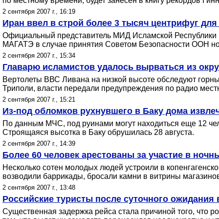
по местному времени, будет занесен в книгу рекордов Гинн
2 сентября 2007 г., 16:19
Иран ввел в строй более 3 тысяч центрифуг для
Официальный представитель МИД Исламской Республики Мо
МАГАТЭ в случае принятия Советом Безопасности ООН но
2 сентября 2007 г., 15:34
Главарю исламистов удалось вырваться из окру
Вертолеты ВВС Ливана на низкой высоте обследуют горный
Триполи, власти передали предупреждения по радио мест
2 сентября 2007 г., 15:21
Из-под обломков рухнувшего в Баку дома извле
По данным МЧС, под руинами могут находиться еще 12 чело
Строящаяся высотка в Баку обрушилась 28 августа.
2 сентября 2007 г., 14:39
Более 60 человек арестованы за участие в ночн
Несколько сотен молодых людей устроили в копенгагенск
возводили баррикады, бросали камни в витрины магазинов
2 сентября 2007 г., 13:48
Российские туристы после суточного ожидания 
Существенная задержка рейса стала причиной того, что р