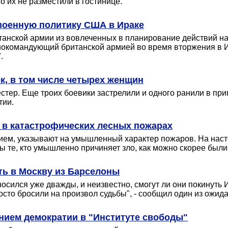
о их не разместили в гостинице.
евоенную политику США в Ираке
танской армии из вовлеченных в планирование действий на
окомандующий британской армией во время вторжения в 
.
к, в том числе четырех женщин
тер. Еще троих боевики застрелили и одного ранили в при
тии.
 в катастрофических лесных пожарах
вием, указывают на умышленный характер пожаров. На нас
бы те, кто умышленно причиняет зло, как можно скорее был
ть в Москву из Барселоны
осился уже дважды, и неизвестно, смогут ли они покинуть 
росто бросили на произвол судьбы", - сообщил один из ожи
нием демократии в "Институте свободы"