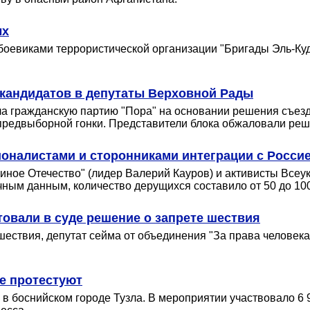
ых
боевиками террористической организации "Бригады Эль-Куд
кандидатов в депутаты Верховной Рады
ла гражданскую партию "Пора" на основании решения съезд
предвыборной гонки. Представители блока обжаловали реш
оналистами и сторонниками интеграции с Росси
иное Отечество" (лидер Валерий Кауров) и активисты Всеу
ным данным, количество дерущихся составило от 50 до 100
товали в суде решение о запрете шествия
шествия, депутат сейма от объединения "За права человек
е протестуют
в боснийском городе Тузла. В мероприятии участвовало 6 9