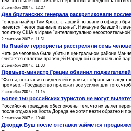
тем, что вылет их самолета переносился неоднократно и чт
2 сентября 2007 г., 12:27
Два британских генерала раскритиковали посл
Генерал-майор Тим Кросс, старший по званию офицер бри
имеются "непоправимые изъяны". Накануне бывший главн
политику США в Ираке "интеллектуально несостоятельной"
2 сентября 2007 г., 11:51
На Ямайке террористы расстреляли семь челове
Четыре человека были убиты в центральном районе Манчес
считается оплотом правящей Народной национальной пар
2 сентября 2007 г., 11:33
Премьер-министр Греции обвинил поджигателей
"Факты, показания свидетелей и улики, собранные следст
премьер. - Государство приложит все усилия для того, что
2 сентября 2007 г., 11:15
Более 150 российских туристов не могут вылете
Российские граждане обеспокоены тем, что их вылет перен
после отдыха на Коста Дорада не хотят везти обратно и п
2 сентября 2007 г., 10:40
Джордж Буш после отставки займется продвиже