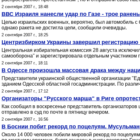
2 сентября 2007 г., 18:48
ВВС Израиля нанесли удар по Газе - трое ранен
Целью израильских военных, вероятно, был автомобиль с 
однако ракета не достигла цели, сообщили очевидцы.
2 сентября 2007 г., 18:25
Центризбирком Украины завершил регистрацию 
Центральная избирательная комиссия 28 августа исключи
самооборона" и зарегистрировала отдельным участником 
2 сентября 2007 г., 18:11
В Одессе произошла массовая драка между наци
Представители украинской общественной организации "Ед
зданием Одесской областной госадминистрации. По различ
2 сентября 2007 г., 17:12
Организаторы "Русского марша" в Риге опротес
Как сообщил в воскресенье представитель организаторов 
отправлено в суд по почте в пятницу вечером.
2 сентября 2007 г., 16:56
В Боснии побит рекорд по поцелуям. Мусульман
Около 14 000 человек побили мировой рекорд по поцелуям 