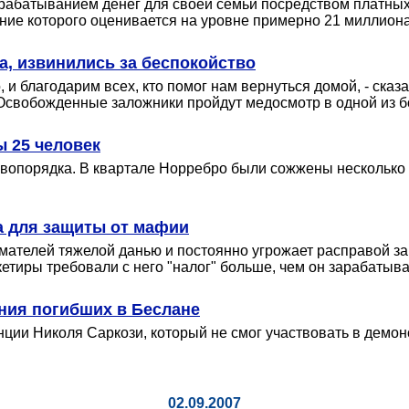
арабатыванием денег для своей семьи посредством платных 
яние которого оценивается на уровне примерно 21 миллион
, извинились за беспокойство
и благодарим всех, кто помог нам вернуться домой, - сказа
Освобожденные заложники пройдут медосмотр в одной из б
ы 25 человек
опорядка. В квартале Норребро были сожжены несколько 
а для защиты от мафии
ателей тяжелой данью и постоянно угрожает расправой за 
етиры требовали с него "налог" больше, чем он зарабатыва
ния погибших в Беслане
нции Николя Саркози, который не смог участвовать в демон
02.09.2007