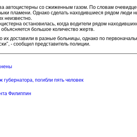
ыва автоцистерны со сжиженным газом. По словам очевидце
 языки пламени. Однако сделать находившиеся рядом люди н
х неизвестно.
истерна остановилась, когда водители рядом находившихся
и объясняется большое количество жертв.
о их доставили в разные больницы, однако по первоначальн
ски", - сообщил представитель полиции.
анены
 губернатора, погибли пять человек
нта Филиппин