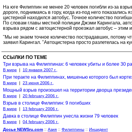
На юге Филиппин не менее 20 человек погибли из-за взр
дороге, поднимаясь в гору, когда из-под него показались
цистерной находился автобус. Точное количество погибши
По словам главы местной полиции Джэми Карингала, автоц
взрыва рядом с автоцистерной проезжал автобус – этим 
"Мы не знаем точное количество пострадавших, потому чт
заявил Карингал. "Автоцистерна просто разлетелась на ку
ССЫЛКИ ПО ТЕМЕ
Три взрыва на Филиппинах: 6 человек убиты и более 30 р
В мире
|
10 января 2007 г.,
При теракте на Филиппинах, мишенью которого был кортеж
В мире
|
23 июня 2006 г.,
Мощный взрыв произошел на территории дворца президе
В мире
|
20 february 2006 г.,
Взрыв в столице Филиппин: 9 погибших
В мире
|
13 february 2006 г.,
Давка в столице Филиппин унесла жизни 79 человек
В мире
|
04 february 2006 г.,
Досье NEWSru.com
::
Азия
::
Филиппины
::
Инцидент