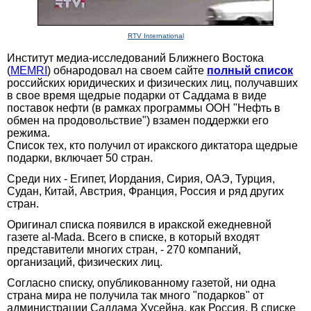
RTV International
Институт медиа-исследований Ближнего Востока
(
MEMRI
) обнародовал на своем сайте
полный список
российских юридических и физических лиц, получавших
в свое время щедрые подарки от Саддама в виде
поставок нефти (в рамках программы ООН "Нефть в
обмен на продовольствие") взамен поддержки его
режима.
Список тех, кто получил от иракского диктатора щедрые
подарки, включает 50 стран.
Среди них - Египет, Иордания, Сирия, ОАЭ, Турция,
Судан, Китай, Австрия, Франция, Россия и ряд других
стран.
Оригинал списка появился в иракской ежедневной
газете al-Mada. Всего в списке, в который входят
представители многих стран, - 270 компаний,
организаций, физических лиц.
Согласно списку, опубликованному газетой, ни одна
страна мира не получила так много "подарков" от
администрации Саддама Хусейна, как Россия. В списке