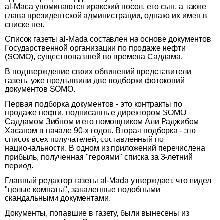
al-Mada упоминаются иракский посол, его сын, а также
глава президентской администрации, однако их имен в
списке нет.
Список газеты al-Mada составлен на основе документов
Государственной организации по продаже нефти
(SOMO), существовавшей во времена Саддама.
В подтверждение своих обвинений представители
газеты уже предъявили две подборки фотокопий
документов SOMO.
Первая подборка документов - это контракты по
продаже нефти, подписанные директором SOMO
Саддамом Зибном и его помощником Али Раджибом
Хасаном в начале 90-х годов. Вторая подборка - это
список всех получателей, составленный по
национальности. В одном из приложений перечислена
прибыль, полученная "героями" списка за 3-летний
период.
Главный редактор газеты al-Mada утверждает, что видел
"целые комнаты", заваленные подобными
скандальными документами.
Документы, попавшие в газету, были вынесены из