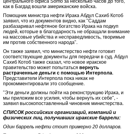
центрального офиса Somo за несколько часов до того,
как в Багдад вошли американские войска.
Помощник министра нефти Ирака Абдул Сахиб Котоб
заявил, что из документов видно, как "Саддам
разбазаривал нефтяное богатство Ирака на подкуп
людей, которые в благодарность не обращали внимание
на массовые убийства и несправедливость, творимые
им против собственного народа".
Он также заявил, что министерство нефти готовит
соответствующие документы для передачи в суд. Абдул
Сахиб Котоб также сказал, что новое иракское
правительство может попытаться
вернуть
растраченные деньги с помощью Интерпола
.
Представители Интерпола пока никак не
прокомментировали это сообщение.
"Эти деньги должны пойти на реконструкцию Ирака, и
мы приложим все усилия, чтобы вернуть их себе", -
заявил высокопоставленный чиновник министерства.
СПИСОК российских организаций, компаний и
физических лиц, получивших иракские баррели:
Один баррель нефти стоит примерно 20 долларов.