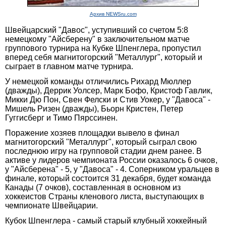
Архив NEWSru.com
Швейцарский "Давос", уступивший со счетом 5:8
немецкому "Айсберену" в заключительном матче
группового турнира на Кубке Шпенглера, пропустил
вперед себя магнитогорский "Металлург", который и
сыграет в главном матче турнира.
У немецкой команды отличились Рихард Мюллер
(дважды), Деррик Уолсер, Марк Бофо, Кристоф Гавлик,
Микки Дю Пон, Свен Фелски и Стив Уокер, у "Давоса" -
Мишель Ризен (дважды), Бьорн Кристен, Петер
Гуггисберг и Тимо Пярссинен.
Поражение хозяев площадки вывело в финал
магнитогорский "Металлург", который сыграл свою
последнюю игру на групповой стадии днем ранее. В
активе у лидеров чемпионата России оказалось 6 очков,
у "Айсберена" - 5, у "Давоса" - 4. Соперником уральцев в
финале, который состоится 31 декабря, будет команда
Канады (7 очков), составленная в основном из
хоккеистов Страны кленового листа, выступающих в
чемпионате Швейцарии.
Кубок Шпенглера - самый старый клубный хоккейный