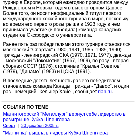
турнир в Европе, который ежегодно проводится между
Рождеством и Новым годом в высокогорном Давосе.
Более того, он носит неофициальный титул первого
международного хоккейного турнира в мире, поскольку
во время его первого розыгрыша в 1923 году в нем
принимала участие (и победила) команда канадских
студентов Оксфордского университета.
Ранее пять раз победителями этого турнира становился
московский "Спартак" (1980, 1981, 1985, 1989, 1990),
трижды - ленинградский СКА (1970, 1971, 1977), дважды
- московский "Локомотив" (1967, 1969), по разу - вторая
сборная СССР (1976), столичные "Крылья Советов"
(1979), "Динамо" (1983) и ЦСКА (1991).
В последние десять лет шесть раз его победителем
становилась команда Канады, трижды - "Давос", и один
раз - немецкий "Кельнер Хайе", сообщает
rian.ru
.
ССЫЛКИ ПО ТЕМЕ
Магнитогорский "Металлург" вернул себе лидерство в
розыгрыше Кубка Шпенглера
Спорт
|
30 декабря 2005 г.,
"Магнитка" вышла в лидеры Кубка Шпенглера